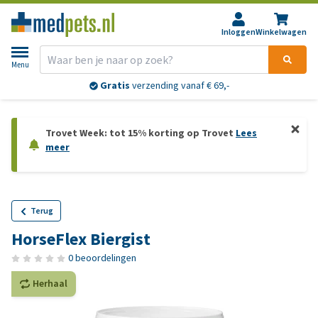
Inloggen
Winkelwagen
Menu
Gratis
verzending vanaf € 69,-
Trovet Week: tot 15% korting op Trovet
Lees
meer
Terug
HorseFlex Biergist
0 beoordelingen
Herhaal