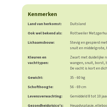
Kenmerken
Land van herkomst:
Duitsland
Ook wel bekend als:
Rottweiler Metzgerhun
Lichaamsbouw:
Stevig en gespierd met
snuit en middelgrote,
Kleuren en
Zwart met duidelijke 
vachttypen:
wangen, snuit, borst, 
De vacht is kort en dich
Gewicht:
35 - 60 kg
Schofthoogte:
56 - 69 cm
Levensverwachting:
Gemiddeld 8 tot 10 jaa
Gezondheidsrisico's:
Heupdysplasie, ellebo