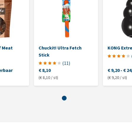
f Meat
Chuckit! Ultra Fetch
KONG Extr
Stick
(
11
)
erbaar
€ 8,10
€ 9,20
-
€ 24
(€ 8,10 / st)
(€ 9,20 / st)