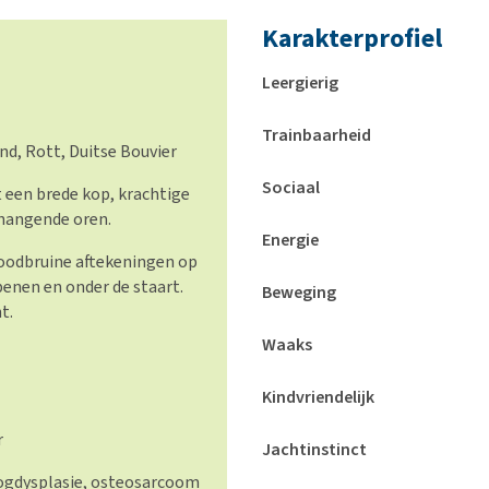
Karakterprofiel
Leergierig
Trainbaarheid
d, Rott, Duitse Bouvier
Sociaal
 een brede kop, krachtige
 hangende oren.
Energie
roodbruine aftekeningen op
benen en onder de staart.​
Beweging
t.
Waaks
Kindvriendelijk
r
Jachtinstinct
ogdysplasie, osteosarcoom