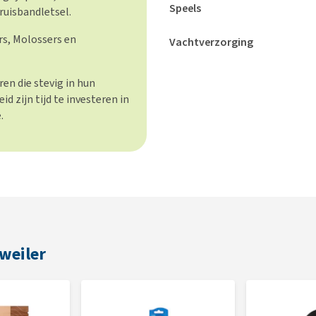
Speels
ruisbandletsel.
rs, Molossers en
Vachtverzorging
en die stevig in hun
d zijn tijd te investeren in
.
weiler