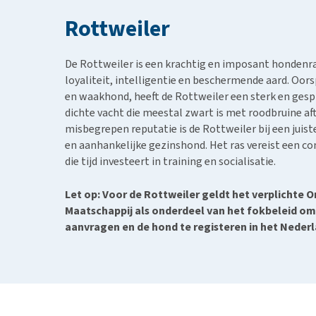
BARF
Hypoallergeen vo
Rottweiler
Puppy apotheek
Biologisch honde
Vuurwerkangst
Vegan hondenvoe
De Rottweiler is een krachtig en imposant hondenr
Bekijk alles
Snacks
loyaliteit, intelligentie en beschermende aard.
Oorsp
en waakhond, heeft de Rottweiler een sterk en gesp
Bekijk alles
dichte vacht die meestal zwart is met roodbruine a
misbegrepen reputatie is de Rottweiler bij een jui
en aanhankelijke gezinshond.
Het ras vereist een c
die tijd investeert in training en socialisatie.
Let op: Voor de Rottweiler geldt het verplichte
Maatschappij als onderdeel van het fokbeleid 
aanvragen en de hond te registeren in het Ned