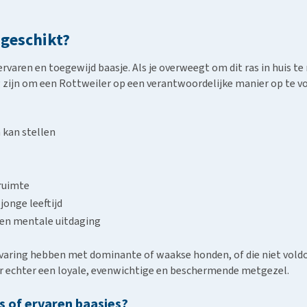
 geschikt?
ervaren en toegewijd baasje. Als je overweegt om dit ras in huis t
ijn om een Rottweiler op een verantwoordelijke manier op te v
 kan stellen
nruimte
jonge leeftijd
g en mentale uitdaging
ervaring hebben met dominante of waakse honden, of die niet vol
ler echter een loyale, evenwichtige en beschermende metgezel.
s of ervaren baasjes?