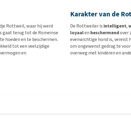
Karakter van de Ro
dje Rottweil, waar hij werd
De Rottweiler is
intelligent
,
is gaat terug tot de Romeinse
loyaal
en
beschermend
over 
e te hoeden en te beschermen.
evenwichtige hond is, vereist 
kkeld tot een veelzijdige
om ongewenst gedrag te voork
gsvermogen en
overweg met kinderen en ander