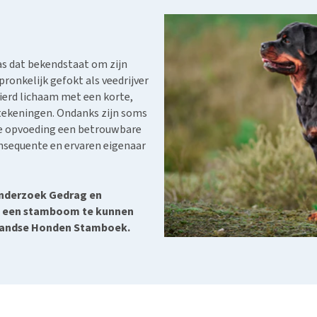
Bench
Nierproblemen
BARF
Ni
ho
er
Voer- en drinkbakken
Ouderdom en dementie
Puppy apotheek
Ou
He
nvoer
hu
Op reis en onderweg
Overgewicht en conditie
Vuurwerkangst
Ov
r
as dat bekendstaat om zijn
Be
Bekijk alles
Bekijk alles
Puppy benodigdheden
Sp
ronkelijk gefokt als veedrijver
Bekijk alles
ierd lichaam met een korte,
Vr
ftekeningen.
Ondanks zijn soms
Be
ste opvoeding een betrouwbare
onsequente en ervaren eigenaar
 Onderzoek Gedrag en
om een stamboom te kunnen
erlandse Honden Stamboek.