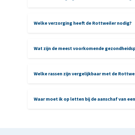
Welke verzorging heeft de Rottweiler nodig?
Wat zijn de meest voorkomende gezondheidsp
vachtverzorging
heup
elleboogdysplasie
Welke rassen zijn vergelijkbaar met de Rottwe
Dobermann
:
net als de Rottweiler is de Dobe
Waar moet ik op letten bij de aanschaf van ee
vereisten consequente opvoeding.
Duitse Herder:
bekend om zijn veelzijdigheid 
aanschaf van een Rottweiler
Boxer:
de Boxer is een energieke en speelse h