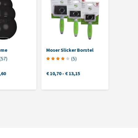
eme
Moser Slicker Borstel
Dr. Ann'
(
57
)
(
5
)
,60
€ 10,70
-
€ 13,15
€ 5,95
-
€
(€ 22,87 / l)