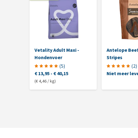
Vetality Adult Maxi -
Antelope Bee
Hondenvoer
Stripes
(
5
)
(
2
)
€ 13,95
-
€ 40,15
Niet meer lev
(€ 4,46 / kg)