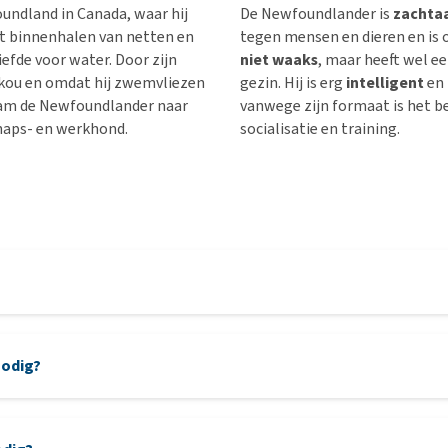
undland in Canada, waar hij
De Newfoundlander is
zachtaa
et binnenhalen van netten en
tegen mensen en dieren en is
iefde voor water. Door zijn
niet waaks
, maar heeft wel ee
 kou en omdat hij zwemvliezen
gezin. Hij is erg
intelligent
en 
wam de Newfoundlander naar
vanwege zijn formaat is het b
chaps- en werkhond.
socialisatie en training.
nodig?
le uitdaging