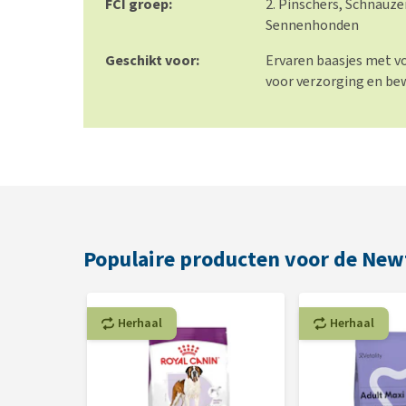
FCI groep:
2. Pinschers, Schnauze
Sennenhonden
Geschikt voor:
Ervaren baasjes met vo
voor verzorging en b
Populaire producten voor de Ne
Herhaal
Herhaal