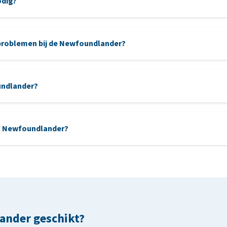
odig?
borstelen.
roblemen bij de Newfoundlander?
Heup-
ellebo
patella luxatie
undlander?
en lange, waterbestendige vacht en een vriendelijke aard.
en Newfoundlander?
ge hond met een beschermend instinct.
n vergelijkbaar vriendelijk en loyaal karakter.
lander geschikt?