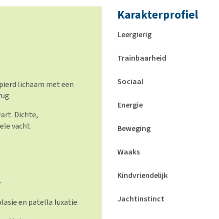
Karakterprofiel
Leergierig
Trainbaarheid
Sociaal
spierd lichaam met een
rug.
Energie
art. Dichte,
le vacht.
Beweging
Waaks
Kindvriendelijk
r
Jachtinstinct
asie en patella luxatie.