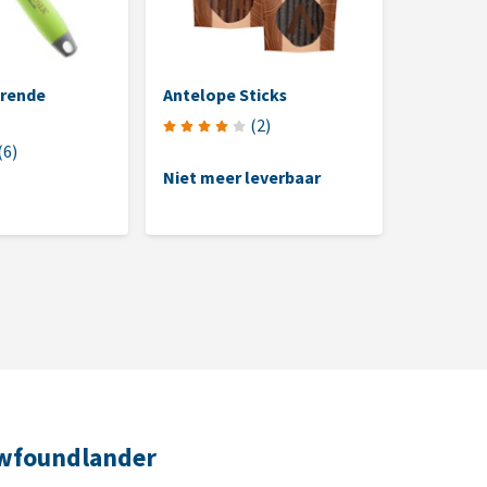
erende
Antelope Sticks
PhytoTre
Advance
(
2
)
(
6
)
Niet meer leverbaar
€ 19,50
-
(€ 242,50 / 
ewfoundlander