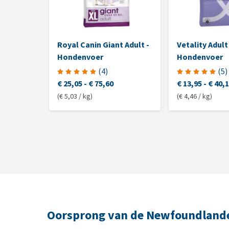
Royal Canin Giant Adult -
Vetality Adult
Hondenvoer
Hondenvoer
(
4
)
(
5
)
€ 25,05
-
€ 75,60
€ 13,95
-
€ 40,
(€ 5,03 / kg)
(€ 4,46 / kg)
Oorsprong van de Newfoundland