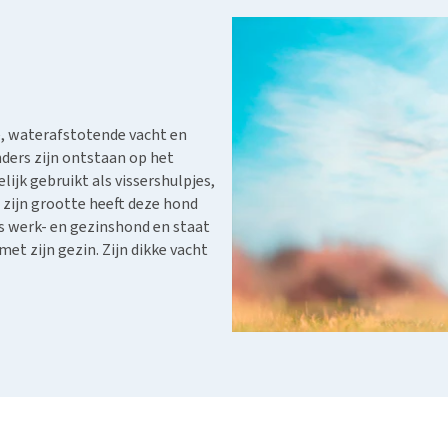
Bench
Nierproblemen
BARF
Ni
ho
er
Voer- en drinkbakken
Ouderdom en dementie
Puppy apotheek
Ou
He
nvoer
hu
Op reis en onderweg
Overgewicht en conditie
Vuurwerkangst
Ov
r
Be
Bekijk alles
Bekijk alles
Puppy benodigdheden
Sp
Bekijk alles
, waterafstotende vacht en
Vr
ders zijn ontstaan op het
Be
jk gebruikt als vissershulpjes,
zijn grootte heeft deze hond
ls werk- en gezinshond en staat
et zijn gezin. Zijn dikke vacht