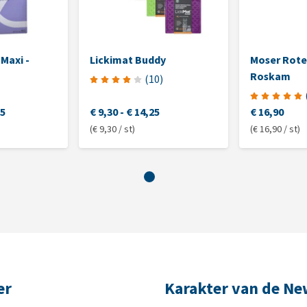
 Maxi -
Lickimat Buddy
Moser Rot
Roskam
(
10
)
15
€ 9,30
-
€ 14,25
€ 16,90
(€ 9,30 / st)
(€ 16,90 / st)
er
Karakter van de N