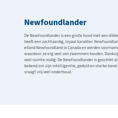
BARF
Hypoallergeen vo
Puppy apotheek
Biologisch honde
Vuurwerkangst
Newfoundlander
Vegan hondenvoe
Bekijk alles
Snacks
De Newfoundlander is een grote hond met een dikke
Bekijk alles
heeft een zachtaardig, loyaal karakter. Newfoundlan
eiland Newfoundland in Canada en werden voornameli
waardoor ze erg veel van zwemmen houden. Dankzij 
veel ruimte nodig. De Newfoundlander is geschikt a
bekend om zijn intelligentie, geduld en sterke band m
vraagt vrij veel onderhoud.