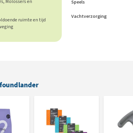
rs, Molossers en
Speels
Vachtverzorging
ldoende ruimte en tijd
eweging
wfoundlander