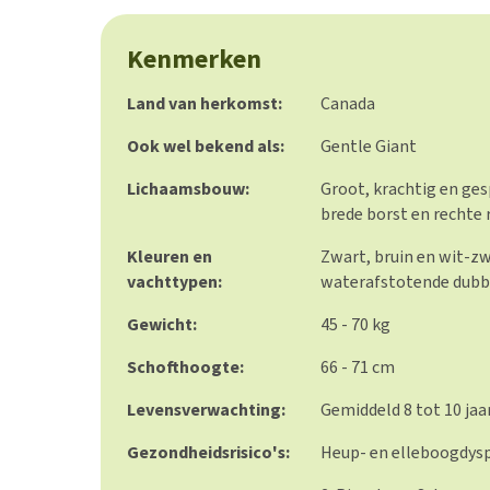
Kenmerken
Land van herkomst:
Canada
Ook wel bekend als:
Gentle Giant
Lichaamsbouw:
Groot, krachtig en ge
brede borst en rechte 
Kleuren en
Zwart, bruin en wit-zw
vachttypen:
waterafstotende dubbe
Gewicht:
45 - 70 kg
Schofthoogte:
66 - 71 cm
Levensverwachting:
Gemiddeld 8 tot 10 jaa
Gezondheidsrisico's:
Heup- en elleboogdyspl