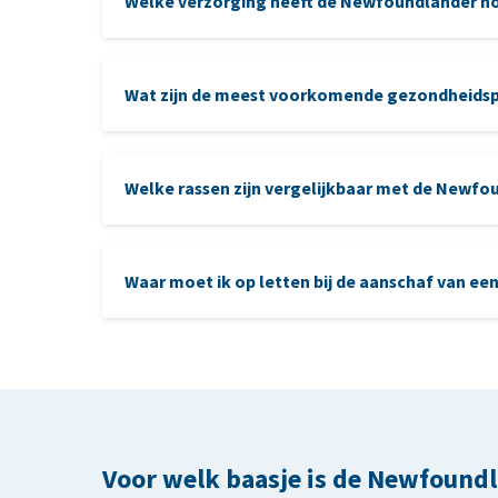
Welke verzorging heeft de Newfoundlander n
Wat zijn de meest voorkomende gezondheidsp
oren
nagels
Welke rassen zijn vergelijkbaar met de Newfo
Leonberger:
een groot, zachtaardig ras met e
Waar moet ik op letten bij de aanschaf van e
Sint Bernard:
eveneens een grote, zachtaardi
Berner Sennenhond
:
i
ets kleiner, maar met ee
aanschaf van een Newfoundlander
Voor welk baasje is de Newfound