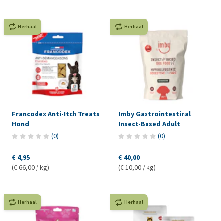
Herhaal
Herhaal
Francodex Anti-Itch Treats
Imby Gastrointestinal
Hond
Insect-Based Adult
(
0
)
(
0
)
€ 4,95
€ 40,00
(€ 66,00 / kg)
(€ 10,00 / kg)
Herhaal
Herhaal