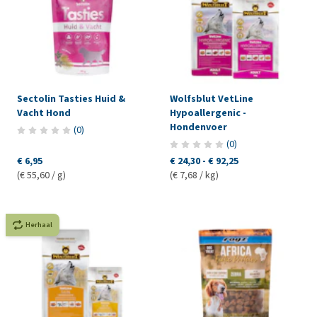
Sectolin Tasties Huid &
Wolfsblut VetLine
Vacht Hond
Hypoallergenic -
Hondenvoer
(
0
)
(
0
)
€ 6,95
€ 24,30
-
€ 92,25
(€ 55,60 / g)
(€ 7,68 / kg)
Herhaal