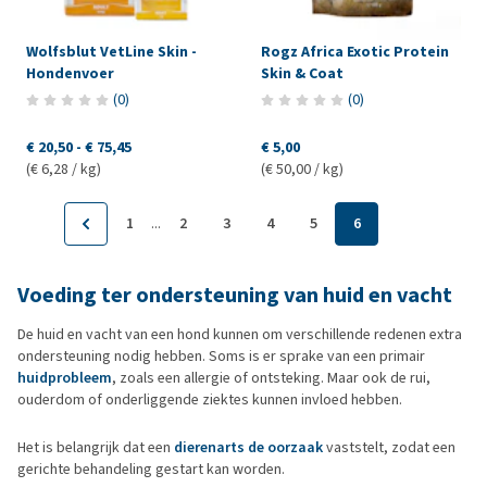
Wolfsblut VetLine Skin -
Rogz Africa Exotic Protein
Hondenvoer
Skin & Coat
(
0
)
(
0
)
€ 20,50
-
€ 75,45
€ 5,00
(€ 6,28 / kg)
(€ 50,00 / kg)
...
1
2
3
4
5
6
Voeding ter ondersteuning van huid en vacht
De huid en vacht van een hond kunnen om verschillende redenen extra
ondersteuning nodig hebben. Soms is er sprake van een primair
huidprobleem
, zoals een allergie of ontsteking. Maar ook de rui,
ouderdom of onderliggende ziektes kunnen invloed hebben.
Het is belangrijk dat een
dierenarts de oorzaak
vaststelt, zodat een
gerichte behandeling gestart kan worden.