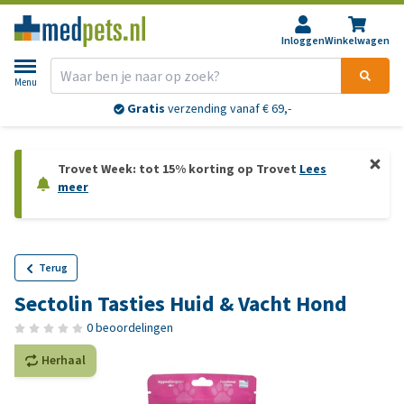
Inloggen
Winkelwagen
Menu
Gratis
verzending vanaf € 69,-
Trovet Week: tot 15% korting op Trovet
Lees
meer
Terug
Sectolin Tasties Huid & Vacht Hond
0 beoordelingen
Herhaal