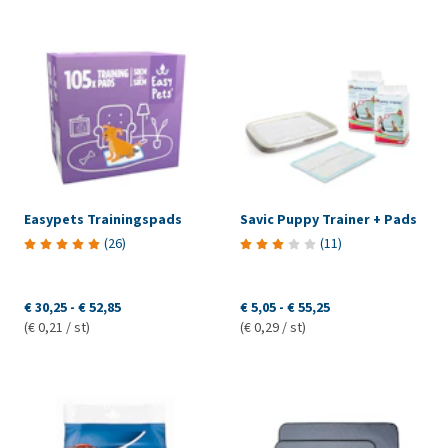
Easypets Trainingspads
Savic Puppy Trainer + Pads
(
26
)
(
11
)
€ 30,25
-
€ 52,85
€ 5,05
-
€ 55,25
(€ 0,21 / st)
(€ 0,29 / st)