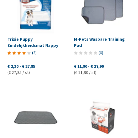
Trixie Puppy
M-Pets Wasbare Training
Zindelijkheidsmat Nappy
Pad
(
3
)
(
0
)
€ 2,30
-
€ 27,85
€ 11,90
-
€ 27,90
(€ 27,85 / st)
(€ 11,90 / st)