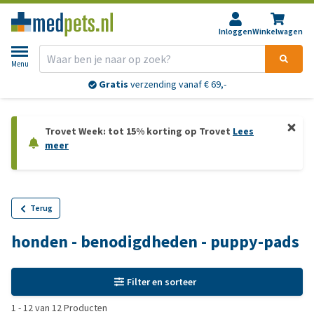
Inloggen
Winkelwagen
Menu
Gratis
verzending vanaf € 69,-
Trovet Week: tot 15% korting op Trovet
Lees
meer
Terug
honden - benodigdheden - puppy-pads
Filter en sorteer
1
-
12
van
12
Producten