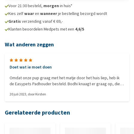
Voor 21:30 besteld,
morgen
in huis*
Kies zelf
waar
en
wanneer
je bestelling bezorgd wordt
Gratis
verzending vanaf € 69,-
Klanten beoordelen Medpets met een
4,6/5
Wat anderen zeggen
Doet wat ie moet doen
Omdat onze pup graag met het matje door het huis liep, heb ik
de Easypets Padhouder besteld. Bodhi knaagt er graag op, die
het bevalt hem ook.. vooral de doos er omheen beviel goed ;-).
20 juli 2023
, door
Kirsten
Goed product.
Gerelateerde producten