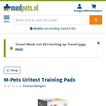
Inloggen
Winkelwagen
Menu
Gratis
verzending vanaf € 69,-
Trovet Week: tot 15% korting op Trovet
Lees
meer
Terug
M-Pets Uritest Training Pads
0 beoordelingen