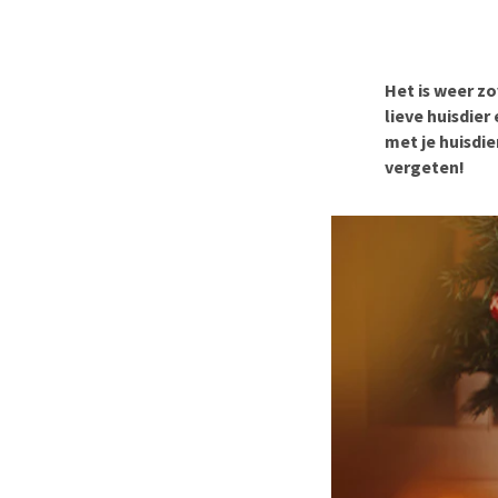
BARF
Hypoallergeen vo
Puppy apotheek
Biologisch honde
Vuurwerkangst
Vegan hondenvoe
Het is weer zo
Bekijk alles
lieve huisdier
Snacks
met je huisdie
Bekijk alles
vergeten!