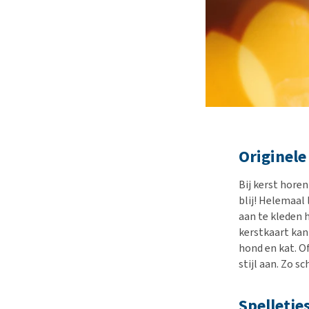
Originele
Bij kerst horen
blij! Helemaal
aan te kleden 
kerstkaart kan
hond en kat. O
stijl aan. Zo s
Spelletj