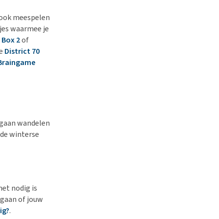
r ook meespelen
tjes waarmee je
 Box 2
of
de
District 70
 Braingame
e gaan wandelen
 de winterse
het nodig is
nagaan of jouw
ig?
.