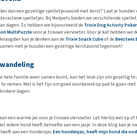
euker dan een gezellige spelletjesavond met kerst? Laat je huisdie
nteractieve spelletjes. Bij Medpets bieden we verschillende spelle
t kan dagen. Zo hebben we bijvoorbeeld de
Trixie Dog Activity Poker
on MultiPuzzle
voor je trouwe viervoeter. Voor je kat hebben we 
e knaagdier kan je denken aan de
Trixie Snack Cube
of de
Beeztees
e samen met je huisdier een gezellige kerstavond tegemoet!
 wandeling
de hele familie weer samen komt, kan het leuk zijn om gezellig t
 te nemen. Wel is het fijn om goed voorbereid op pad te gaan met
 donkere dagen.
an een warme jas voor je trouwe viervoeter. Let hierbij wel op of 
iet iedere hond heeft behoefte aan een jasje. In deze blog kan je 
heeft aan een hondenjas:
Een hondenjas, heeft mijn hond die nod