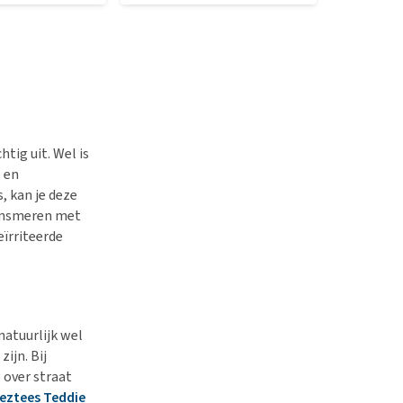
tig uit. Wel is
 en
, kan je deze
s insmeren met
eïrriteerde
natuurlijk wel
zijn. Bij
 over straat
eztees Teddie