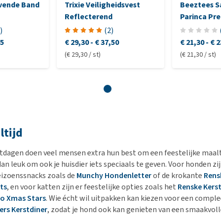
evende Band
Trixie Veiligheidsvest
Beeztees S
Reflecterend
Parinca Pr
Hondenrie
)
(
2
)
55
€ 29,30
-
€ 37,50
€ 21,30
-
€ 2
(€ 29,30 / st)
(€ 21,30 / st)
ltijd
stdagen doen veel mensen extra hun best om een feestelijke maalti
dan leuk om ook je huisdier iets speciaals te geven. Voor honden zij
eizoenssnacks zoals de
Munchy Hondenletter
of de krokante
Rens
ts
, en voor katten zijn er feestelijke opties zoals het
Renske Kerst
io Xmas Stars
. Wie écht wil uitpakken kan kiezen voor een comple
ers Kerstdiner
, zodat je hond ook kan genieten van een smaakvol