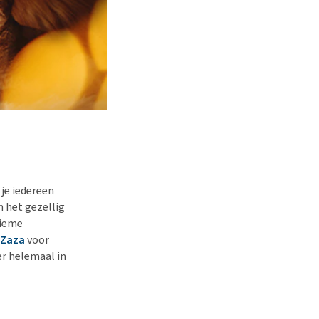
 je iedereen
m het gezellig
tieme
 Zaza
voor
ier helemaal in