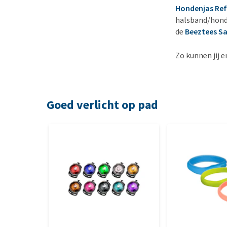
Hondenjas Ref
halsband/hond
de
Beeztees S
Zo kunnen jij e
Goed verlicht op pad