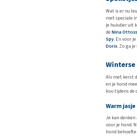
Wat is er nu l
met speciale i
je huisdier ui
de
Nina Ottoss
Spy
. En voor j
Dorix
. Zo ga j
Winterse
Als met kerst 
en je hond mee
kou tijdens de
Warm jasje
Je kan denken a
voor je hond. N
hond behoefte 