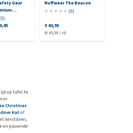
afety Gear
Ruffwear The Beacon
emium
(
0
)
m
(
0
)
3,45
€ 43,95
(€ 43,95 / st)
jd op tafel te
n er
ke Christmas
diner Kat
of
et kerstdiner,
le en passende