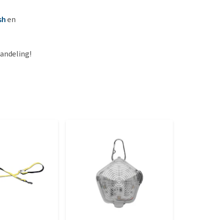
sh
en
wandeling!