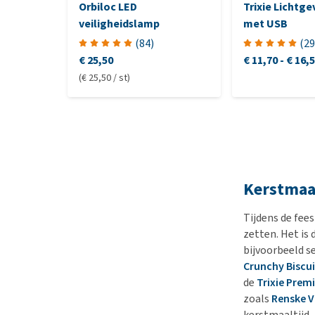
Orbiloc LED
Trixie Lichtg
veiligheidslamp
met USB
(
84
)
(
29
€ 25,50
€ 11,70
-
€ 16,
(€ 25,50 / st)
Kerstmaa
Tijdens de fee
zetten. Het is 
bijvoorbeeld s
Crunchy Biscui
de
Trixie Prem
zoals
Renske V
kerstmaaltijd.