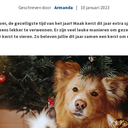
Bench
Nierproblemen
BARF
Ni
ho
er
Geschreven door
Armanda
|
10 januari 2023
Voer- en drinkbakken
Ouderdom en dementie
Puppy apotheek
Ou
He
nvoer
hu
Op reis en onderweg
Overgewicht en conditie
Vuurwerkangst
Ov
r
ver, de gezelligste tijd van het jaar! Maak kerst dit jaar extra s
Be
Bekijk alles
Bekijk alles
Puppy benodigdheden
Sp
 eens lekker te verwennen. Er zijn veel leuke manieren om gez
r kerst te vieren. Zo beleven jullie dit jaar samen een kerst om 
Bekijk alles
Vr
Be