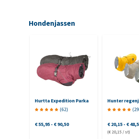
Hondenjassen
Hurtta Expedition Parka
Hunter regenj
(
62
)
(
29
€ 55,95
-
€ 90,50
€ 20,15
-
€ 48,
(€ 20,15 / st)