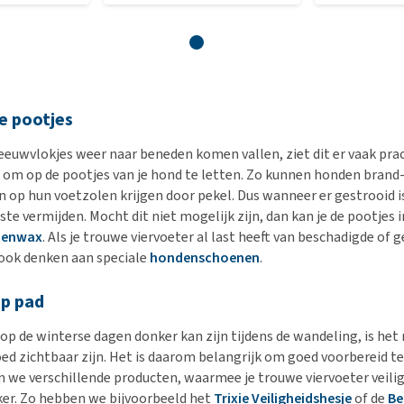
e pootjes
euwvlokjes weer naar beneden komen vallen, ziet dit er vaak prach
 om op de pootjes van je hond te letten. Zo kunnen honden brand-
n op hun voetzolen krijgen door pekel. Dus wanneer er gestrooid is
ste vermijden. Mocht dit niet mogelijk zijn, dan kan je de pootje
tenwax
. Als je trouwe viervoeter al last heeft van beschadigde of g
 ook denken aan speciale
hondenschoenen
.
op pad
op de winterse dagen donker kan zijn tijdens de wandeling, is het 
 goed zichtbaar zijn. Het is daarom belangrijk om goed voorbereid te 
 we verschillende producten, waarmee je trouwe viervoeter veilig
ker. Zo hebben we bijvoorbeeld het
Trixie Veiligheidshesje
of de
Be