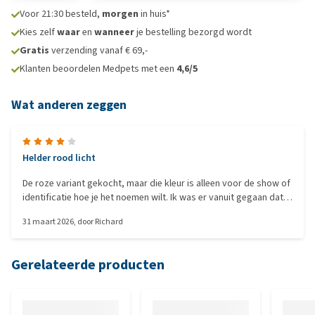
Voor 21:30 besteld,
morgen
in huis*
Kies zelf
waar
en
wanneer
je bestelling bezorgd wordt
Gratis
verzending vanaf € 69,-
Klanten beoordelen Medpets met een
4,6/5
Wat anderen zeggen
Helder rood licht
De roze variant gekocht, maar die kleur is alleen voor de show of
identificatie hoe je het noemen wilt. Ik was er vanuit gegaan dat
het ook om roze licht ging, maar er zit een duidelijk rood licht in
31 maart 2026
, door
Richard
die goed te zien is.
Gerelateerde producten