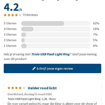
4.2
/5
73 Reviews
5 Sterren
62%
4 Sterren
18%
3 Sterren
7%
2 Sterren
5%
1 Sterren
8%
Heb je ervaring met
Trixie USB Flash Light Ring
? Geef jouw mening
over dit product
Schrijf jouw eigen review
Helder rood licht
Door
Richard
,
dinsdag 31 maart 2026
Trixie USB Flash Light Ring - L/XL - Roze
De roze variant gekocht, maar die kleur is alleen voor de show of