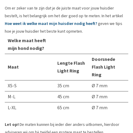
Om er zeker van te zijn dat je de juiste maat voor jouw huisdier
bestelt, is het belangrijk om het dier goed op te meten. In het artikel
Hoe weet ik welke maat mijn huisdier nodig heeft?
geven we tips
hoe je jouw huisdier het beste kunt opmeten.
Welke maat heeft
mijn hond nodig?
Doorsnede
Lengte Flash
Maat
Flash Light
Light Ring
Ring
XS-S
35 cm
Ø 7 mm
M-L
45 cm
Ø 7 mm
L-XL
65 cm
Ø 7 mm
Let op!
De maten kunnen bij ieder dier anders uitkomen, hierdoor
adviseren wij om bij twijfel een grotere maat te bestellen.