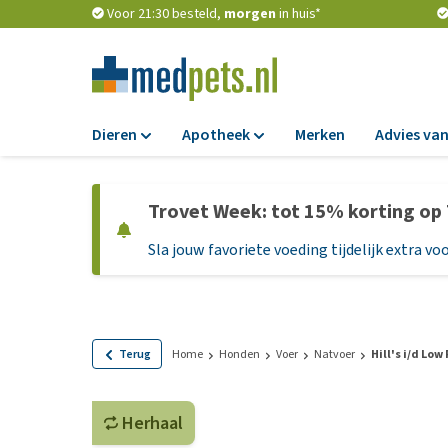
Voor 21:30 besteld,
morgen
in huis*
Dieren
Apotheek
Merken
Advies van
Voer
Apotheek
Trovet Week: tot 15% korting op
Hondenbrokken
Vlooien en teken
Sla jouw favoriete voeding tijdelijk extra voo
Natvoer
Ontworming
Dieetvoer
Medicijnen en
supplementen
Standaardvoer
Probiotica en we
Graanvrij honden
Terug
Home
Honden
Voer
Natvoer
Hill's i/d Low
Vitamines en min
Puppyvoer en sna
Medische benodi
Herhaal
Glutenvrij honden