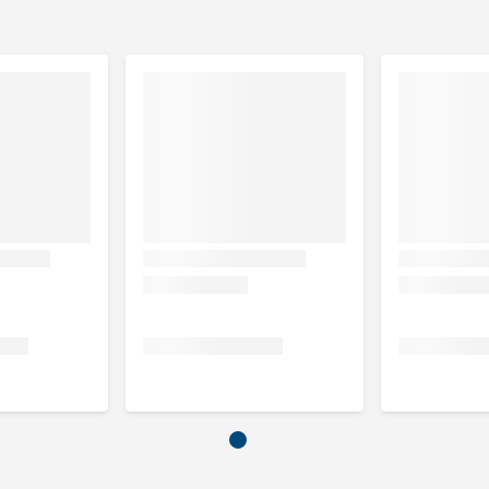
edsel mogen krijgen
g en- draaiing laten rusten tenminste 1 uur voor en 1 uur na