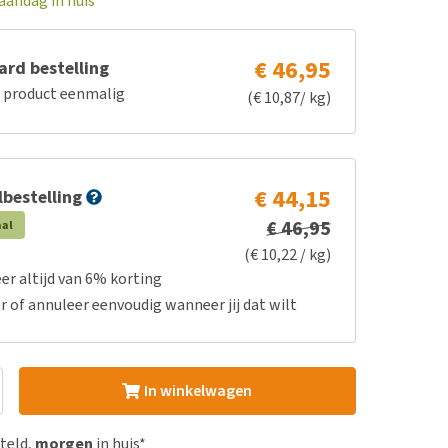
aandag in huis
€ 46,95
rd bestelling
e product eenmalig
(€ 10,87/ kg)
€ 44,15
bestelling
€ 46,95
aal
(€ 10,22 / kg)
er altijd van 6% korting
r of annuleer eenvoudig wanneer jij dat wilt
In winkelwagen
steld,
morgen
in huis*