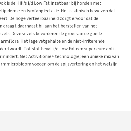
k is de Hill's i/d Low Fat inzetbaar bij honden met
erlipidemie en lymfangiectasie. Het is klinisch bewezen dat
eert. De hoge verteerbaarheid zorgt ervoor dat de
 draagt daarnaast bij aan het herstellen van het
vezels. Deze vezels bevorderen de groei van de goede
darmflora. Het lage vetgehalte en de niet-irriterende
erd wordt. Tot slot bevat i/d Low Fat een superieure anti-
ermindert. Met ActivBiome+ technologie; een unieke mix van
darmmicrobioom voeden om de spijsvertering en het welzijn