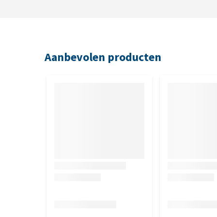
12 x 200 g
12 x 360 g
Ook verkrijgbaar in droogvoeding:
Hill's i/d Low Fat
Aanbevolen producten
Samenstelling
Varkenslever, rijst, rijstebloem, maïs, kip, gedroo
eiwithydrolysaat, lijnzaad, gemalen pecannotensch
citruspulp, visolie, gedroogde veenbessen, sporen 
Analystische bestanddelen
Vocht 74%, eiwit 6,5%, vetgehalte 2,1%, koolhydrat
vezel 0,4%, onoplosbare vezel 1,2%, calcium 0,20%
0,021%, l-lysine 0,40%, taurine 0,03%, vitamine A 22
vitamine E 209 IE/kg, thiamine (vitamine B1) 10 ppm