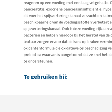
reageren op een voeding met een laag vetgehalte. Oo
pancreatitis, exocriene pancreasinsufficiëntie, hyp
dit voer het spijsverteringskanaal verzacht en kalm
beschikbaarheid van de voedingsstoffen verbetert en
spijsverteringskanaal. Ook is deze voeding rijk aan 
bacteriën en helpen hierdoor bij het herstel van de 
textuur zorgen ervoor dat de kans op braken vermind
oxidantenformule die oxidatieve celbeschadiging v
prebiotica waarvan is aangetoond dat ze snel het 
te ondersteunen.
Te gebruiken bij:
Pancreatitis
Hyperlipidemie
Lymfangiectasie
Eiwitverliezende enteropathie