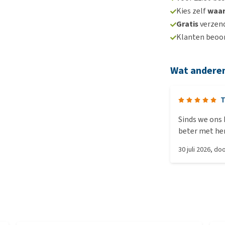
Kies zelf
waa
Gratis
verzend
Klanten beoo
Wat andere
T
Sinds we ons 
beter met hem
en 's middags
30 juli 2026
, do