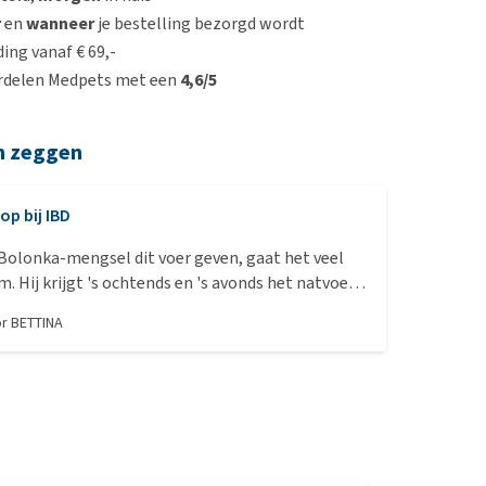
r
en
wanneer
je bestelling bezorgd wordt
ing vanaf € 69,-
rdelen Medpets met een
4,6/5
n zeggen
op bij IBD
Bolonka-mengsel dit voer geven, gaat het veel
. Hij krijgt 's ochtends en 's avonds het natvoer
 het passende droge voer geweekt.
or
BETTINA