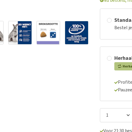
Nu besteld, m
Standaa
Bestel j
Herhaal
Herh
Profite
Pauzee
Voor 21:30 be