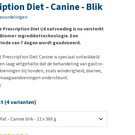
erproblemen
nd te zwaar wordt?
iption Diet - Canine - Blik
derdom en dementie
lp! Mijn hond plast in
beoordelingen
is. Wat nu?
ergewicht en conditie
kijk alles
Prescription Diet i/d natvoeding is nu versterkt
ieren, pezen en botten
ivBiome+ ingrediënttechnologie. Een
uchtbaarheid
iode van 7 dagen wordt geadviseerd.
kijk alles
at Prescription Diet Canine is speciaal ontwikkeld
en laag vetgehalte dat de behandeling van gastro-
doeningen bij honden, zoals winderigheid, diarree,
n maagaandoeningen ondersteunt.
e
ct (4 varianten)
 Fat - Canine blik - 12 x 360 g