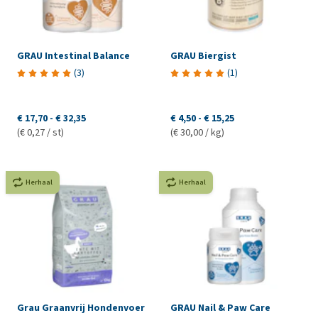
GRAU Intestinal Balance
GRAU Biergist
(
3
)
(
1
)
€ 17,70
-
€ 32,35
€ 4,50
-
€ 15,25
(€ 0,27 / st)
(€ 30,00 / kg)
Herhaal
Herhaal
Grau Graanvrij Hondenvoer
GRAU Nail & Paw Care