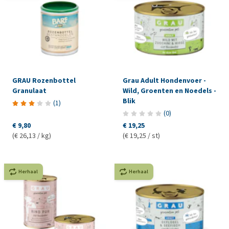
GRAU Rozenbottel
Grau Adult Hondenvoer -
Granulaat
Wild, Groenten en Noedels -
Blik
(
1
)
(
0
)
€ 9,80
€ 19,25
(€ 26,13 / kg)
(€ 19,25 / st)
Herhaal
Herhaal