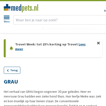
I
Menu
Retourneren?
30 dagen
bedenktijd
Trovet Week: tot 15% korting op Trovet
Lees
meer
Terug
GRAU
Het verhaal van GRAU begon ongeveer 30 jaar geleden. Heer en
mevrouw Grau hadden een zieke hond thuis. Hun teefje Meike was ziek
en kon moeilijk op haar benen staan. De conventionele
geneesmiddelen hadden haar grenzen bereikt. Totdat ze in contact