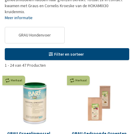
kwamen met Graus en Cornelis Kroeske van de HOKAMIX30
kruidenmix.
Meer informatie
GRAU Hondenvoer
Filter en sorteer
1
-
24
van
47
Producten
Herhaal
Herhaal
GRAU Groenlipmossel
GRAU Gedroogde Groenten