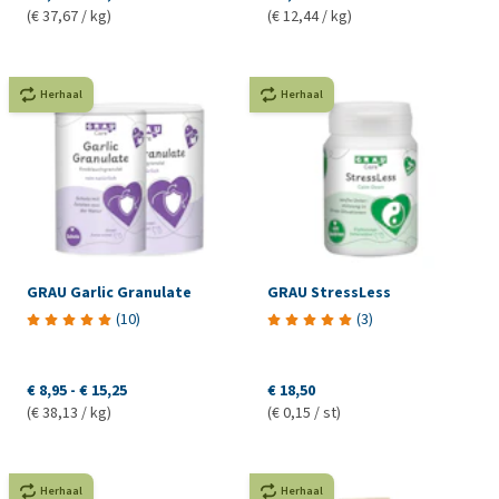
(€ 37,67 / kg)
(€ 12,44 / kg)
Herhaal
Herhaal
GRAU Garlic Granulate
GRAU StressLess
(
10
)
(
3
)
€ 8,95
-
€ 15,25
€ 18,50
(€ 38,13 / kg)
(€ 0,15 / st)
Herhaal
Herhaal