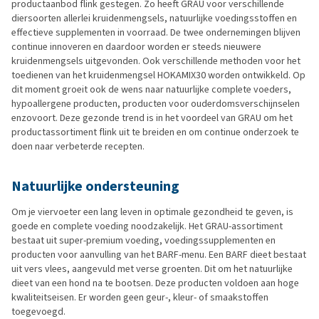
productaanbod flink gestegen. Zo heeft GRAU voor verschillende
diersoorten allerlei kruidenmengsels, natuurlijke voedingsstoffen en
effectieve supplementen in voorraad. De twee ondernemingen blijven
continue innoveren en daardoor worden er steeds nieuwere
kruidenmengsels uitgevonden. Ook verschillende methoden voor het
toedienen van het kruidenmengsel HOKAMIX30 worden ontwikkeld. Op
dit moment groeit ook de wens naar natuurlijke complete voeders,
hypoallergene producten, producten voor ouderdomsverschijnselen
enzovoort. Deze gezonde trend is in het voordeel van GRAU om het
productassortiment flink uit te breiden en om continue onderzoek te
doen naar verbeterde recepten.
Natuurlijke ondersteuning
Om je viervoeter een lang leven in optimale gezondheid te geven, is
goede en complete voeding noodzakelijk. Het GRAU-assortiment
bestaat uit super-premium voeding, voedingssupplementen en
producten voor aanvulling van het BARF-menu. Een BARF dieet bestaat
uit vers vlees, aangevuld met verse groenten. Dit om het natuurlijke
dieet van een hond na te bootsen. Deze producten voldoen aan hoge
kwaliteitseisen. Er worden geen geur-, kleur- of smaakstoffen
toegevoegd.