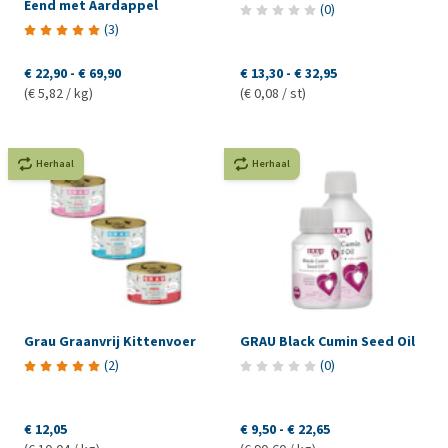
Eend met Aardappel
(
0
)
(
3
)
€ 22,90
-
€ 69,90
€ 13,30
-
€ 32,95
(€ 5,82 / kg)
(€ 0,08 / st)
Herhaal
Herhaal
Grau Graanvrij Kittenvoer
GRAU Black Cumin Seed Oil
(
2
)
(
0
)
€ 12,05
€ 9,50
-
€ 22,65