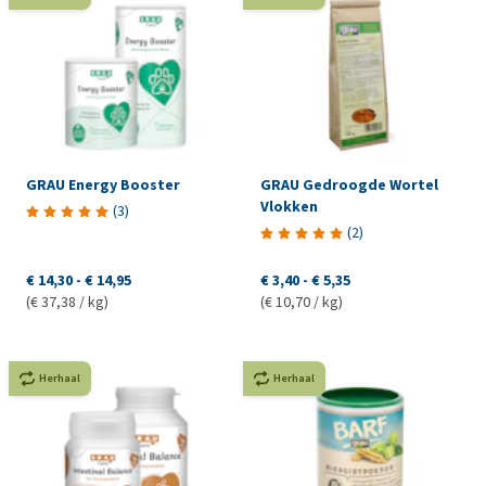
GRAU Energy Booster
GRAU Gedroogde Wortel
Vlokken
(
3
)
(
2
)
€ 14,30
-
€ 14,95
€ 3,40
-
€ 5,35
(€ 37,38 / kg)
(€ 10,70 / kg)
Herhaal
Herhaal