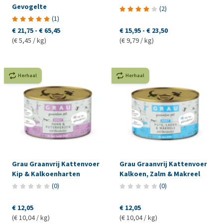
Gevogelte
(
2
)
(
1
)
€ 21,75
-
€ 65,45
€ 15,95
-
€ 23,50
(€ 5,45 / kg)
(€ 9,79 / kg)
Herhaal
Herhaal
Grau Graanvrij Kattenvoer
Grau Graanvrij Kattenvoer
Kip & Kalkoenharten
Kalkoen, Zalm & Makreel
(
0
)
(
0
)
€ 12,05
€ 12,05
(€ 10,04 / kg)
(€ 10,04 / kg)