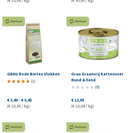
(€ 10,04 / kg)
(€ 90,60 / kg)
Herhaal
Herhaal
GRAU Rode Bieten Vlokken
Grau Graanvrij Kattenvoer
Rund & Eend
(
1
)
(
0
)
€ 3,40
-
€ 5,45
€ 12,05
(€ 10,90 / kg)
(€ 10,04 / kg)
Herhaal
Herhaal