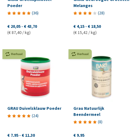
Poeder
Melanges
(
36
)
(
28
)
€ 20,05
-
€ 43,70
€ 4,15
-
€ 18,50
(€ 87,40 / kg)
(€ 15,42 / kg)
Herhaal
Herhaal
GRAU Duivelsklauw Poeder
Grau Natuurlijk
Beendermeel
(
24
)
(
8
)
€ 7,95
-
€ 11,30
€ 9,95