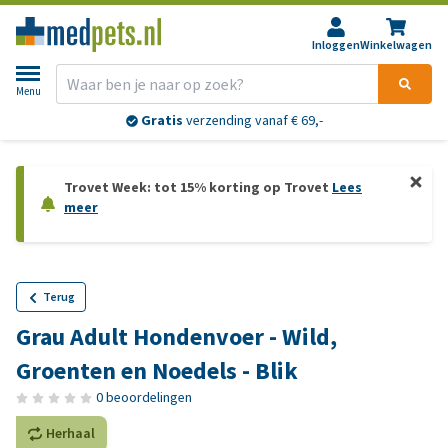
Inloggen
Winkelwagen
Menu
Gratis
verzending vanaf € 69,-
Trovet Week: tot 15% korting op Trovet
Lees
meer
Terug
Grau Adult Hondenvoer - Wild,
Groenten en Noedels - Blik
0 beoordelingen
Herhaal