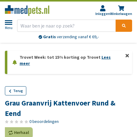
Inloggen
Winkelwagen
Menu
Gratis
verzending vanaf € 69,-
Trovet Week: tot 15% korting op Trovet
Lees
meer
Terug
Grau Graanvrij Kattenvoer Rund &
Eend
0 beoordelingen
Herhaal