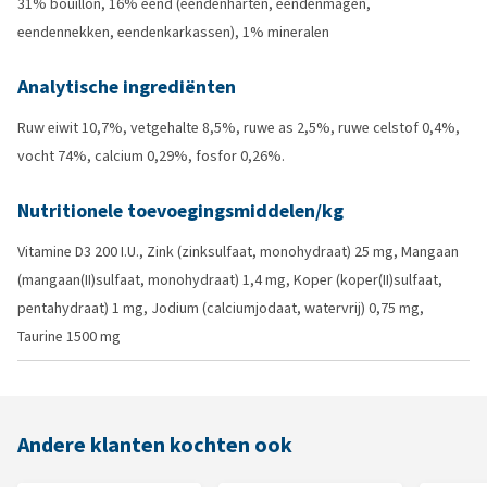
31% bouillon, 16% eend (eendenharten, eendenmagen,
eendennekken, eendenkarkassen), 1% mineralen
Analytische ingrediënten
Ruw eiwit 10,7%, vetgehalte 8,5%, ruwe as 2,5%, ruwe celstof 0,4%,
vocht 74%, calcium 0,29%, fosfor 0,26%.
Nutritionele toevoegingsmiddelen/kg
Vitamine D3 200 I.U., Zink (zinksulfaat, monohydraat) 25 mg, Mangaan
(mangaan(II)sulfaat, monohydraat) 1,4 mg, Koper (koper(II)sulfaat,
pentahydraat) 1 mg, Jodium (calciumjodaat, watervrij) 0,75 mg,
Taurine 1500 mg
Andere klanten kochten ook