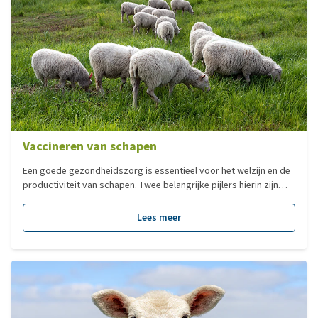
Vaccineren van schapen
Een goede gezondheidszorg is essentieel voor het welzijn en de
productiviteit van schapen. Twee belangrijke pijlers hierin zijn
vaccinatie en een doordacht wormbeleid. In deze blog lees je
tegen welke ziekten je kunt vaccineren.
Lees meer