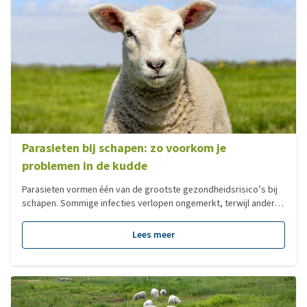
Parasieten bij schapen: zo voorkom je
problemen in de kudde
Parasieten vormen één van de grootste gezondheidsrisico’s bij
schapen. Sommige infecties verlopen ongemerkt, terwijl andere
kunnen leiden tot diarree, vermagering, kreupelheid of zelfs
sterfte. Een goed preventiebeleid is daarom essentieel, zeker in
Lees meer
de lammerperiode en tijdens het weideseizoen. In deze blog lees
je welke parasieten bij schapen voorkomen en hoe je problemen
in je kudde kunt voorkomen.