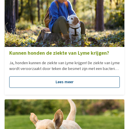
Kunnen honden de ziekte van Lyme krijgen?
Ja, honden kunnen de ziekte van Lyme krijgen! De ziekte van Lyme
wordt veroorzaakt door teken die besmet zijn met een bacterie
genaamd Borrelia Burgdorferi. Waar mensen na een beet van een
besmette teek vaak klachten krijgen, krijgen honden deze vaak
Lees meer
niet. In dit blogartikel leggen we alles uit over de ziekte van Lyme.