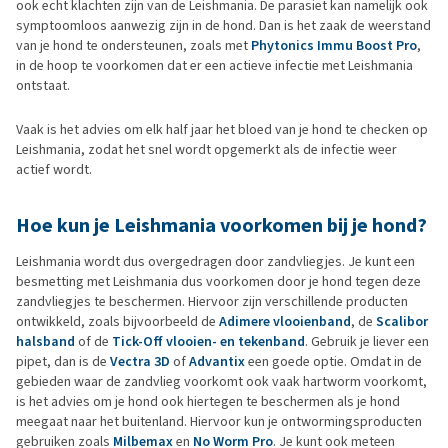
ook echt klachten zijn van de Leishmania. De parasiet kan namelijk ook
symptoomloos aanwezig zijn in de hond. Dan is het zaak de weerstand
van je hond te ondersteunen, zoals met
Phytonics Immu Boost Pro
,
in de hoop te voorkomen dat er een actieve infectie met Leishmania
ontstaat.
Vaak is het advies om elk half jaar het bloed van je hond te checken op
Leishmania, zodat het snel wordt opgemerkt als de infectie weer
actief wordt.
Hoe kun je Leishmania voorkomen bij je hond?
Leishmania wordt dus overgedragen door zandvliegjes. Je kunt een
besmetting met Leishmania dus voorkomen door je hond tegen deze
zandvliegjes te beschermen. Hiervoor zijn verschillende producten
ontwikkeld, zoals bijvoorbeeld de
Adimere vlooienband
, de
Scalibor
halsband
of de
Tick-Off vlooien- en tekenband
. Gebruik je liever een
pipet, dan is de
Vectra 3D
of
Advantix
een goede optie. Omdat in de
gebieden waar de zandvlieg voorkomt ook vaak hartworm voorkomt,
is het advies om je hond ook hiertegen te beschermen als je hond
meegaat naar het buitenland. Hiervoor kun je ontwormingsproducten
gebruiken zoals
Milbemax
en
No Worm Pro
. Je kunt ook meteen