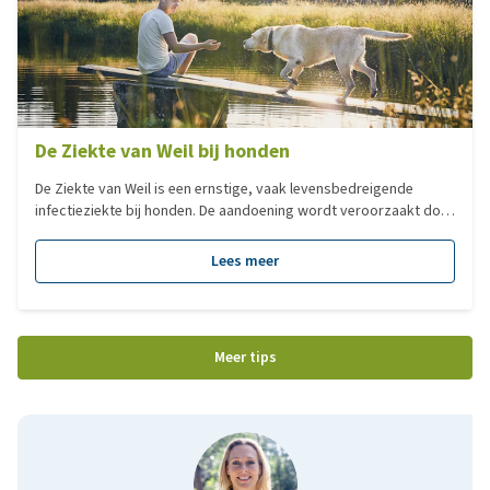
De Ziekte van Weil bij honden
De Ziekte van Weil is een ernstige, vaak levensbedreigende
infectieziekte bij honden. De aandoening wordt veroorzaakt door
bacteriën en kan zonder snelle behandeling grote schade
aanrichten aan organen zoals de nieren en de lever. In deze blog
Lees meer
lees je wat de Ziekte van Weil is, hoe honden besmet raken,
welke symptomen kunnen optreden en hoe je deze ziekte kunt
helpen voorkomen.
Meer tips