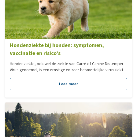
Hondenziekte bij honden: symptomen,
vaccinatie en risico’s
Hondenziekte, ook wel de ziekte van Carré of Canine Distemper
Virus genoemd, is een ernstige en zeer besmettelijke virusziekte.
Dankzij vaccinatie komt hondenziekte bij huishonden gelukkig
veel minder vaak voor dan vroeger. Toch duikt het virus soms
Lees meer
nog op, vooral via honden die uit het buitenland afkomstig zijn of
bij wilde dieren, zoals vossen, marters, fretten en wasberen. In
deze blog leggen we uit wat hondenziekte is, hoe hondenziekte
zich bij honden uit en hoe belangrijk vaccinatie blijft.