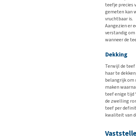
teefje precies
gemeten kan w
vruchtbaar is.
Aangezien er e
verstandig om
wanneer de tee
Dekking
Terwijl de teef
haar te dekken
belangrijk om 
maken waarna d
teef enige tij
de zwelling ro
teef per definit
kwaliteit van 
Vaststell