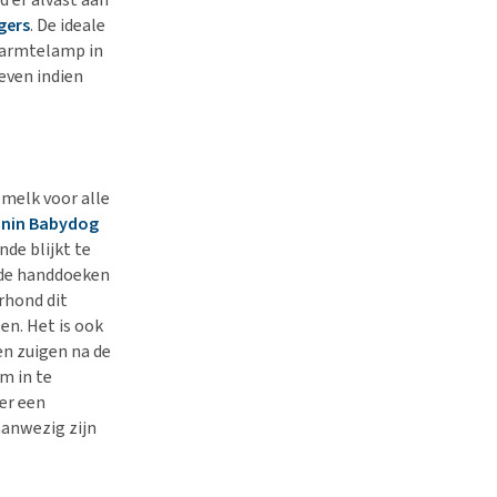
gers
. De ideale
 warmtelamp in
even indien
 melk voor alle
anin Babydog
de blijkt te
oude handdoeken
rhond dit
en. Het is ook
en zuigen na de
m in te
er een
aanwezig zijn