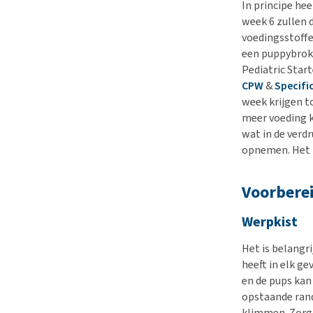
In principe hee
week 6 zullen d
voedingsstoffe
een puppybrok 
Pediatric Star
CPW
&
Specifi
week krijgen to
meer voeding k
wat in de verd
opnemen. Het i
Voorberei
Werpkist
Het is belangr
heeft in elk ge
en de pups kan
opstaande rand
klimmen. Zorg 