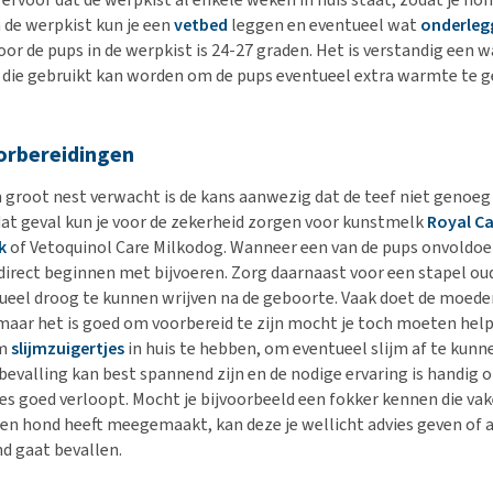
 de werpkist kun je een
vetbed
leggen en eventueel wat
onderleg
or de pups in de werpkist is 24-27 graden. Het is verstandig een
 die gebruikt kan worden om de pups eventueel extra warmte te g
orbereidingen
 groot nest verwacht is de kans aanwezig dat de teef niet genoeg
 dat geval kun je voor de zekerheid zorgen voor kunstmelk
Royal C
k
of Vetoquinol Care Milkodog. Wanneer een van de pups onvoldoen
 direct beginnen met bijvoeren. Zorg daarnaast voor een stapel 
eel droog te kunnen wrijven na de geboorte. Vaak doet de moede
 maar het is goed om voorbereid te zijn mocht je toch moeten help
om
slijmzuigertjes
in huis te hebben, om eventueel slijm af te kunn
bevalling kan best spannend zijn en de nodige ervaring is handig o
les goed verloopt. Mocht je bijvoorbeeld een fokker kennen die vak
een hond heeft meegemaakt, kan deze je wellicht advies geven of 
d gaat bevallen.