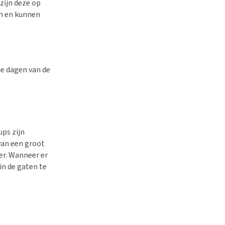
zijn deze op
en en kunnen
te dagen van de
ups zijn
van een groot
er. Wanneer er
in de gaten te