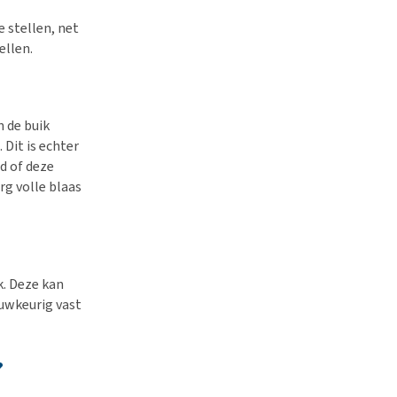
e stellen, net
ellen.
 de buik
Dit is echter
d of deze
g volle blaas
k. Deze kan
uwkeurig vast
?