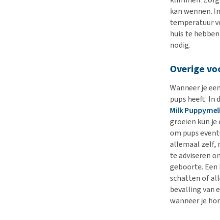
kan wennen. In
temperatuur vo
huis te hebben
nodig.
Overige vo
Wanneer je een
pups heeft. In
Milk Puppymel
groeien kun je
om pups eventu
allemaal zelf,
te adviseren 
geboorte. Een 
schatten of al
bevalling van 
wanneer je hon