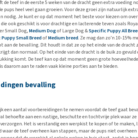
ft de teef in de eerste 5 weken van de dracht geen extra voeding n
e pups heel veel gaan groeien. Voor deze groei zijn natuurlijk extr
n nodig. Je kunt er op dat moment het beste voor kiezen om over
die ook geschikt is voor drachtige en lacterende teven zoals Roya
ter Small Dog,
Medium Dog
of Large Dog &
Specific Puppy All Bre
c Puppy Small Breed
of
Medium breed
. Ze mag dan zo’n 10-15% me
t aan de bevalling. Dit houdt in dat ze op het einde van de dracht
rijgt dan normaal. Op het einde van de dracht is de buik zo gevuld
rukking komt. De teef kan op dat moment geen grote hoeveelhed
s daarom aan te raden vaak kleine porties aan te bieden.
dingen bevalling
ijk een aantal voorbereidingen te nemen voordat de teef gaat beva
val behoefte aan een rustige, beschutte en tochtvrije plek waar ze
 verzorgen. Het is verstandig een werpkist te kopen of te maken, 
 waar de teef overheen kan stappen, maar de pups niet overheen
ervoor dat de werpkist al enkele weken in huis staat, zodat je hon