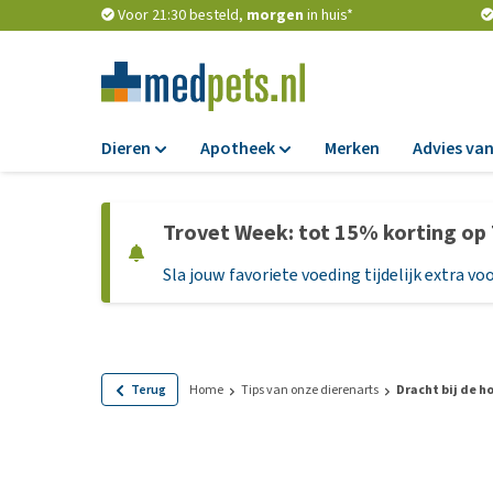
Voor 21:30 besteld,
morgen
in huis*
Dieren
Apotheek
Merken
Advies van
Voer
Apotheek
Trovet Week: tot 15% korting op
Hondenbrokken
Vlooien en teken
Sla jouw favoriete voeding tijdelijk extra voo
Natvoer
Ontworming
Dieetvoer
Medicijnen en
supplementen
Standaardvoer
Probiotica en we
Graanvrij honden
Terug
Home
Tips van onze dierenarts
Dracht bij de h
Vitamines en min
Puppyvoer en sna
Medische benodi
Glutenvrij honden