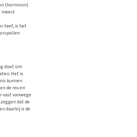
ron (hormoon)
t meest
 teef, is het
orspellen
ing doet om
aten. Het is
nnis kunnen
en de reu en
ar vast vanwege
 zeggen dat de
en daarbij is de