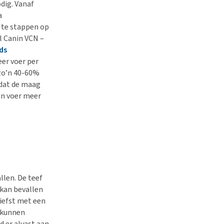
odig. Vanaf
a
 te stappen op
l Canin VCN –
eds
er voer per
 zo’n 40-60%
 dat de maag
en voer meer
llen. De teef
 kan bevallen
liefst met een
 kunnen
d er alvast aan