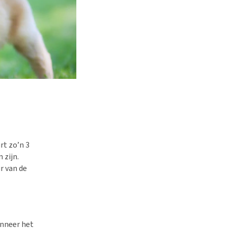
rt zo’n 3
 zijn.
r van de
anneer het