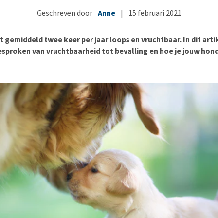
Bench
Nierproblemen
BARF
Ni
ho
er
Geschreven door
Anne
|
15 februari 2021
Voer- en drinkbakken
Ouderdom en dementie
Puppy apotheek
Ou
He
nvoer
hu
Op reis en onderweg
Overgewicht en conditie
Vuurwerkangst
Ov
r
 gemiddeld twee keer per jaar loops en vruchtbaar. In dit arti
Be
Bekijk alles
Bekijk alles
Puppy benodigdheden
Sp
besproken van vruchtbaarheid tot bevalling en hoe je jouw hond
Bekijk alles
Vr
Be