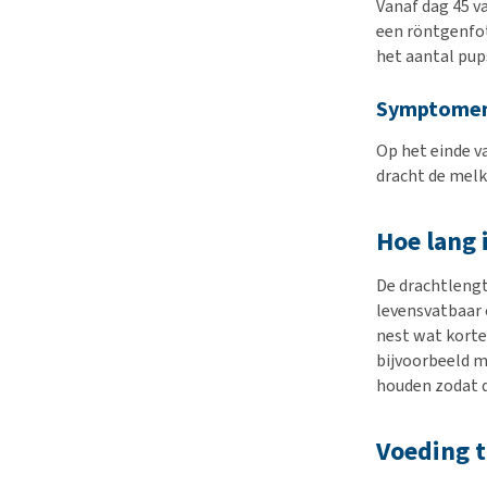
Vanaf dag 45 va
een röntgenfot
het aantal pup
Symptomen 
Op het einde v
dracht de mel
Hoe lang 
De drachtlengt
levensvatbaar 
nest wat korte
bijvoorbeeld m
houden zodat de
Voeding t