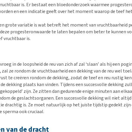
 vruchtbaar is. Er bestaat een bloedonderzoek waarmee progeste
orden en een indicatie geeft over het moment waarop de teef he
en grote variatie is wat betreft het moment van vruchtbaarheid per
 deze progesteronwaarde te laten bepalen om beter te kunnen vo
f vruchtbaar is.
 vroeg in de loopsheid de reu van zich af zal ‘slaan’ als hij een pog
, zal ze rondom de vruchtbaarheid een dekking van de reu wel toel
rust te creëren rondom de dekking, zodat de teef en reu rustig ke
e dekking plaats kan vinden. Tijdens een succesvolle dekking zull
d ‘gekoppeld’ zijn. Ze zitten dan gedurende enige minuten aan elka
ndom de geslachtsorganen. Een succesvolle dekking wil niet altijd
ie drachtig is. Ze moet natuurlijk op het juiste tijdstip gedekt zijn 
de sperma ook cruciaal.
en van de dracht