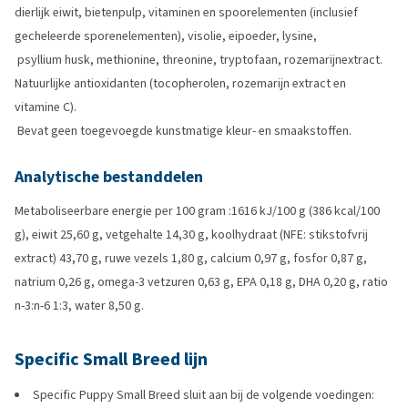
dierlijk eiwit, bietenpulp, vitaminen en spoorelementen (inclusief
gecheleerde sporenelementen), visolie, eipoeder, lysine,
psyllium husk, methionine, threonine, tryptofaan, rozemarijnextract.
Natuurlijke antioxidanten (tocopherolen, rozemarijn extract en
vitamine C).
Bevat geen toegevoegde kunstmatige kleur- en smaakstoffen.
Analytische bestanddelen
Metaboliseerbare energie per 100 gram :1616 kJ/100 g (386 kcal/100
g), eiwit 25,60 g, vetgehalte 14,30 g, koolhydraat (NFE: stikstofvrij
extract) 43,70 g, ruwe vezels 1,80 g, calcium 0,97 g, fosfor 0,87 g,
natrium 0,26 g, omega-3 vetzuren 0,63 g, EPA 0,18 g, DHA 0,20 g, ratio
n-3:n-6 1:3, water 8,50 g.
Specific Small Breed lijn
Specific Puppy Small Breed sluit aan bij de volgende voedingen: