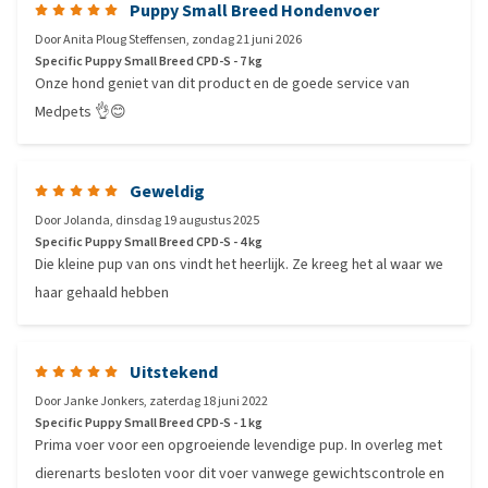
Puppy Small Breed Hondenvoer
Door
Anita Ploug Steffensen
,
zondag 21 juni 2026
Specific Puppy Small Breed CPD-S - 7 kg
Onze hond geniet van dit product en de goede service van
Medpets 👌😊
Geweldig
Door
Jolanda
,
dinsdag 19 augustus 2025
Specific Puppy Small Breed CPD-S - 4 kg
Die kleine pup van ons vindt het heerlijk. Ze kreeg het al waar we
haar gehaald hebben
Uitstekend
Door
Janke Jonkers
,
zaterdag 18 juni 2022
Specific Puppy Small Breed CPD-S - 1 kg
Prima voer voor een opgroeiende levendige pup. In overleg met
dierenarts besloten voor dit voer vanwege gewichtscontrole en