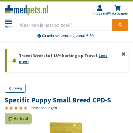
Inloggen
Winkelwagen
Menu
Gratis
verzending vanaf € 69,-
Trovet Week: tot 15% korting op Trovet
Lees
meer
Terug
Specific Puppy Small Breed CPD-S
3 beoordelingen
Herhaal