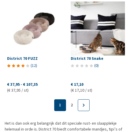
District 70 FUZZ
District 70 Snake
(
12
)
(
0
)
€ 37,95
-
€ 107,35
€ 17,10
(€ 37,95 / st)
(€ 17,10 / st)
1
2
Het is dan ook erg belangrijk dat dit speciale rust- en slaapplekje
helemaal in orde is. District 70 biedt comfortabele mandjes, tipi’s of