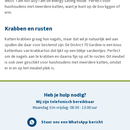
tekst: ‘I am not lazy I am on energy saving mode’. Perfect voor
huishoudens met meerdere katten, want je kunt op de box liggen of
erin.
Krabben en rusten
Katten krabben graag hun nagels, maar dat wil je natuurlijk wel aan
spullen die daar voor bestemd zijn. De District 70 Sardine is een knus
kattenhuis van krabkarton dat lijkt op een blikje sardientjes. Perfect
om de nagels aan te krabben en daarna fijn op uit te rusten. Dit meubel
is ook zeer geschikt voor huishoudens met meerdere katten, omdat
er in en op het meubel plek is.
Heb je hulp nodig?
Wij zijn telefonisch bereikbaar
Maandag t/m vrijdag: 08:30 - 13:00 uur
Stuur ons een WhatsApp bericht