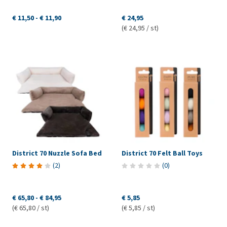
€ 11,50
-
€ 11,90
€ 24,95
(€ 24,95 / st)
District 70 Nuzzle Sofa Bed
District 70 Felt Ball Toys
(
2
)
(
0
)
€ 65,80
-
€ 84,95
€ 5,85
(€ 65,80 / st)
(€ 5,85 / st)