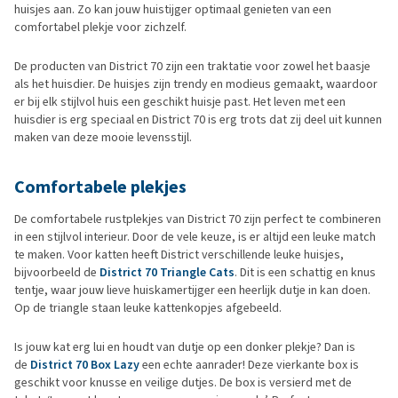
huisjes aan. Zo kan jouw huistijger optimaal genieten van een
comfortabel plekje voor zichzelf.
De producten van District 70 zijn een traktatie voor zowel het baasje
als het huisdier. De huisjes zijn trendy en modieus gemaakt, waardoor
er bij elk stijlvol huis een geschikt huisje past. Het leven met een
huisdier is erg speciaal en District 70 is erg trots dat zij deel uit kunnen
maken van deze mooie levensstijl.
Comfortabele plekjes
De comfortabele rustplekjes van District 70 zijn perfect te combineren
in een stijlvol interieur. Door de vele keuze, is er altijd een leuke match
te maken. Voor katten heeft District verschillende leuke huisjes,
bijvoorbeeld de
District 70 Triangle Cats
. Dit is een schattig en knus
tentje, waar jouw lieve huiskamertijger een heerlijk dutje in kan doen.
Op de triangle staan leuke kattenkopjes afgebeeld.
Is jouw kat erg lui en houdt van dutje op een donker plekje? Dan is
de
District 70 Box Lazy
een echte aanrader! Deze vierkante box is
geschikt voor knusse en veilige dutjes. De box is versierd met de