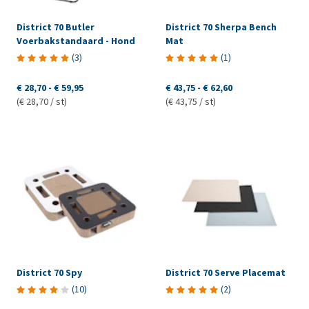
District 70 Butler
District 70 Sherpa Bench
Voerbakstandaard - Hond
Mat
(
3
)
(
1
)
€ 28,70
-
€ 59,95
€ 43,75
-
€ 62,60
(€ 28,70 / st)
(€ 43,75 / st)
District 70 Spy
District 70 Serve Placemat
(
10
)
(
2
)