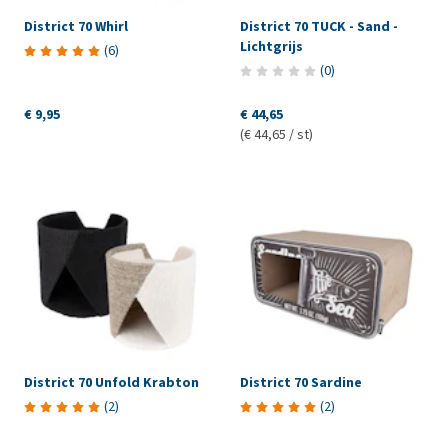
District 70 Whirl
District 70 TUCK - Sand -
Lichtgrijs
(
6
)
(
0
)
€ 9,95
€ 44,65
(€ 44,65 / st)
District 70 Unfold Krabton
District 70 Sardine
(
2
)
(
2
)