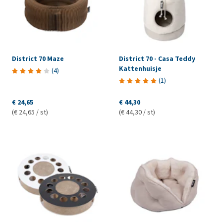
District 70 Maze
District 70 - Casa Teddy
Kattenhuisje
(
4
)
(
1
)
€ 24,65
€ 44,30
(€ 24,65 / st)
(€ 44,30 / st)