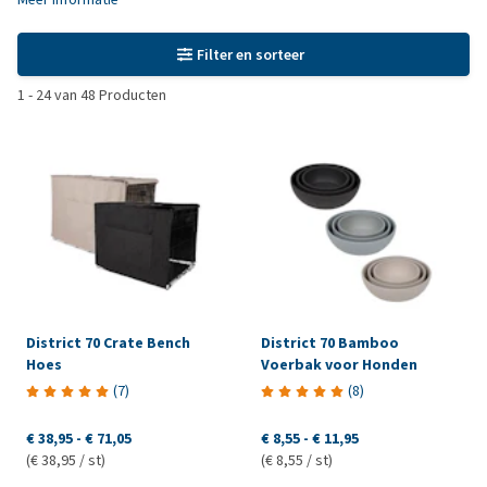
Filter en sorteer
1
-
24
van
48
Producten
District 70 Crate Bench
District 70 Bamboo
Hoes
Voerbak voor Honden
(
7
)
(
8
)
€ 38,95
-
€ 71,05
€ 8,55
-
€ 11,95
(€ 38,95 / st)
(€ 8,55 / st)