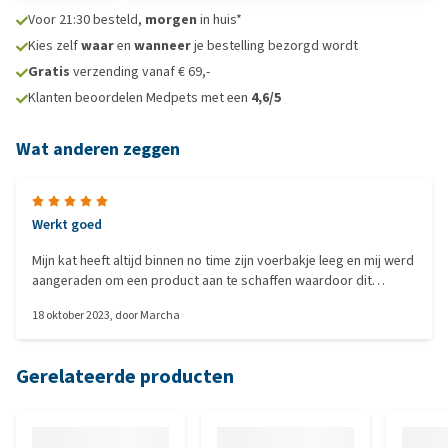
Voor 21:30 besteld,
morgen
in huis*
Kies zelf
waar
en
wanneer
je bestelling bezorgd wordt
Gratis
verzending vanaf € 69,-
Klanten beoordelen Medpets met een
4,6/5
Wat anderen zeggen
Werkt goed
Mijn kat heeft altijd binnen no time zijn voerbakje leeg en mij werd
aangeraden om een product aan te schaffen waardoor dit
verminderd zou worden. Deze bamboe voerbak werkt heel fijn
18 oktober 2023
, door
Marcha
want het duurt langer voor mijn kat de bak leeg heeft, kan ook na
het eten gewoon in de vaatwasser.
Gerelateerde producten