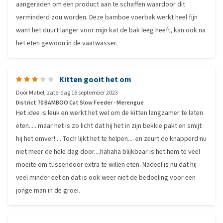
aangeraden om een product aan te schaffen waardoor dit
verminderd zou worden. Deze bamboe voerbak werkt heel fijn
want het duurt langer voor mijn kat de bak leeg heeft, kan ook na
het eten gewoon in de vaatwasser.
Kitten gooit het om
Door
Mabel
,
zaterdag 16 september 2023
District 70 BAMBOO Cat Slow Feeder - Merengue
Het idee is leuk en werkt het wel om de kitten langzamer te laten
eten..... maar het is zo licht dat hij het in zijn bekkie pakt en smijt
hij het omver!.... Toch lijkt het te helpen.... en zeurt de knapperd nu
niet meer de hele dag door....hahaha blijkbaar is het hem te veel
moeite om tussendoor extra te willen eten. Nadeel is nu dat hij
veel minder eet en dat is ook weer niet de bedoeling voor een
jonge man in de groei.