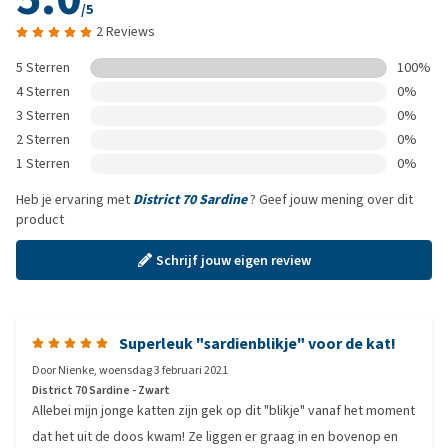
/5
2 Reviews
5 Sterren
100%
4 Sterren
0%
3 Sterren
0%
2 Sterren
0%
1 Sterren
0%
Heb je ervaring met
District 70 Sardine
? Geef jouw mening over dit
product
Schrijf jouw eigen review
Superleuk "sardienblikje" voor de kat!
Door
Nienke
,
woensdag 3 februari 2021
District 70 Sardine - Zwart
Allebei mijn jonge katten zijn gek op dit "blikje" vanaf het moment
dat het uit de doos kwam! Ze liggen er graag in en bovenop en