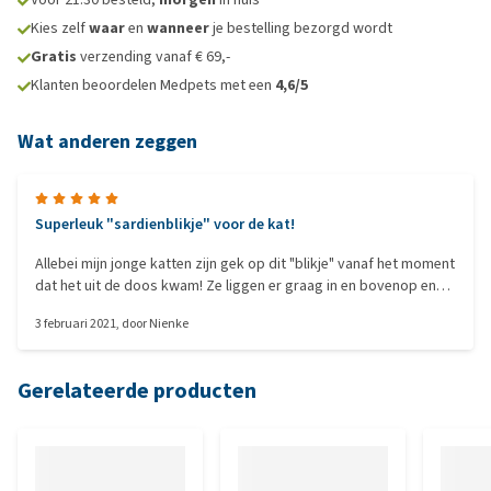
Kies zelf
waar
en
wanneer
je bestelling bezorgd wordt
Gratis
verzending vanaf € 69,-
Klanten beoordelen Medpets met een
4,6/5
Wat anderen zeggen
Superleuk "sardienblikje" voor de kat!
Allebei mijn jonge katten zijn gek op dit "blikje" vanaf het moment
dat het uit de doos kwam! Ze liggen er graag in en bovenop en
krabbelen naar hartenlust aan het karton. Voor ons mensen is het
3 februari 2021
, door
Nienke
fijn dat het printje op het karton er leuk uitziet. Absoluut een
aanrader! Enige nadeel is dat het karton bij krabben wel kleine
stukjes karton loslaat. Dat is natuurlijk logisch, maar zorgt er wel
Gerelateerde producten
voor dat je soms wat kartonstukjes uit de vacht van de kat moet
halen.