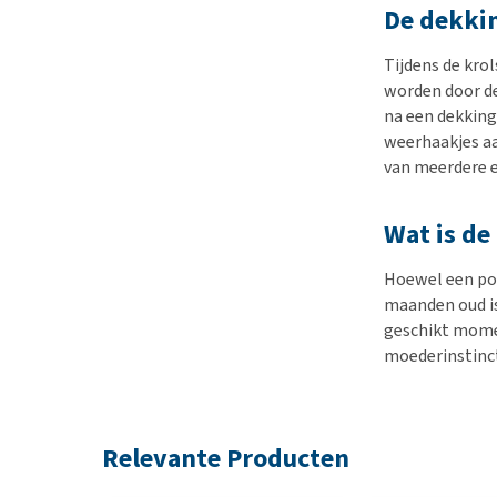
De dekki
Tijdens de kro
worden door de
na een dekking
weerhaakjes aa
van meerdere e
Wat is de 
Hoewel een poe
maanden oud is,
geschikt momen
moederinstinct
Relevante Producten