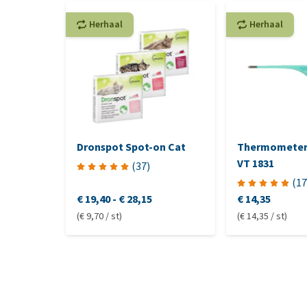
Herhaal
Herhaal
Dronspot Spot-on Cat
Thermometer 
VT 1831
(
37
)
(
17
€ 19,40
-
€ 28,15
€ 14,35
(€ 9,70 / st)
(€ 14,35 / st)