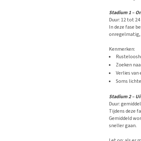
Stadium 1 – On
Duur: 12 tot 24
In deze fase b
onregelmatig, 
Kenmerken:
Rusteloosh
Zoeken naar
Verlies van 
Soms lichte
Stadium 2 – Uit
Duur: gemiddel
Tijdens deze f
Gemiddeld word
sneller gaan.
Let op: als er 