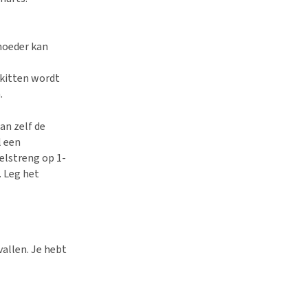
moeder kan
 kitten wordt
.
an zelf de
l een
elstreng op 1-
. Leg het
vallen. Je hebt