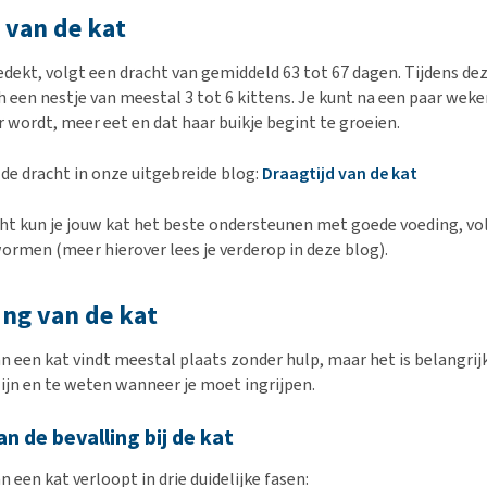
 van de kat
gedekt, volgt een dracht van gemiddeld 63 tot 67 dagen. Tijdens de
h een nestje van meestal 3 tot 6 kittens. Je kunt na een paar wek
r wordt, meer eet en dat haar buikje begint te groeien.
 de dracht in onze uitgebreide blog:
Draagtijd van de kat
cht kun je jouw kat het beste ondersteunen met goede voeding, vo
wormen (meer hierover lees je verderop in deze blog).
ing van de kat
an een kat vindt meestal plaats zonder hulp, maar het is belangri
zijn en te weten wanneer je moet ingrijpen.
an de bevalling bij de kat
n een kat verloopt in drie duidelijke fasen: