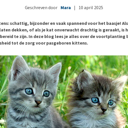
Bench
Nierproblemen
BARF
Ni
ho
er
Geschreven door
Mara
|
10 april 2025
Voer- en drinkbakken
Ouderdom en dementie
Puppy apotheek
Ou
He
nvoer
hu
Op reis en onderweg
Overgewicht en conditie
Vuurwerkangst
Ov
r
tens: schattig, bijzonder en vaak spannend voor het baasje! Al
Be
Bekijk alles
Bekijk alles
Puppy benodigdheden
Sp
laten dekken, of als je kat onverwacht drachtig is geraakt, is 
reid te zijn. In deze blog lees je alles over de voortplanting b
Bekijk alles
Vr
lsheid tot de zorg voor pasgeboren kittens.
Be