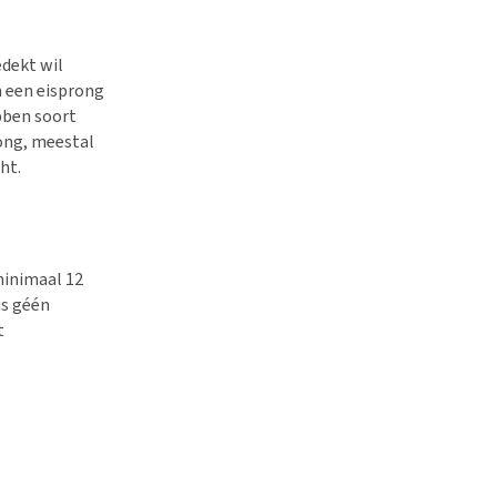
edekt wil
h een eisprong
bben soort
rong, meestal
ht.
minimaal 12
is géén
t