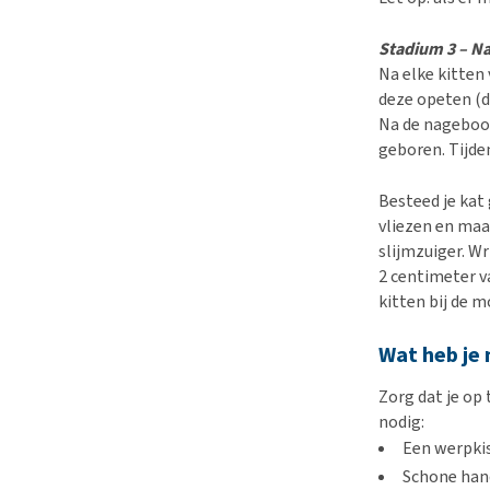
Stadium 3 – N
Na elke kitten
deze opeten (d
Na de nageboor
geboren. Tijde
Besteed je kat
vliezen en maa
slijmzuiger. W
2 centimeter v
kitten bij de 
Wat heb je 
Zorg dat je op
nodig:
Een werpki
Schone han