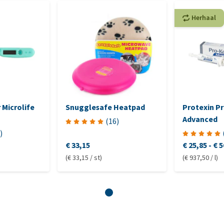
Herhaal
Microlife
Snugglesafe Heatpad
Protexin Pr
Advanced
(
16
)
)
€ 33,15
€ 25,85
-
€ 5
(€ 33,15 / st)
(€ 937,50 / l)