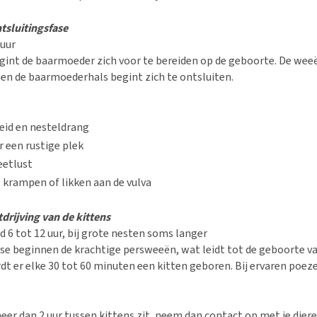
tsluitingsfase
 uur
egint de baarmoeder zich voor te bereiden op de geboorte. De wee
en de baarmoederhals begint zich te ontsluiten.
eid en nesteldrang
 een rustige plek
eetlust
 krampen of likken aan de vulva
drijving van de kittens
d 6 tot 12 uur, bij grote nesten soms langer
ase beginnen de krachtige persweeën, wat leidt tot de geboorte va
t er elke 30 tot 60 minuten een kitten geboren. Bij ervaren poez
meer dan 2 uur tussen kittens zit, neem dan contact op met je diere