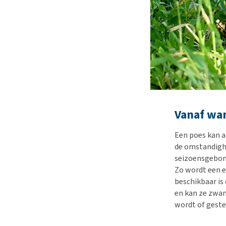
Vanaf wa
Een poes kan a
de omstandighe
seizoensgebond
Zo wordt een e
beschikbaar is
en kan ze zwan
wordt of gester