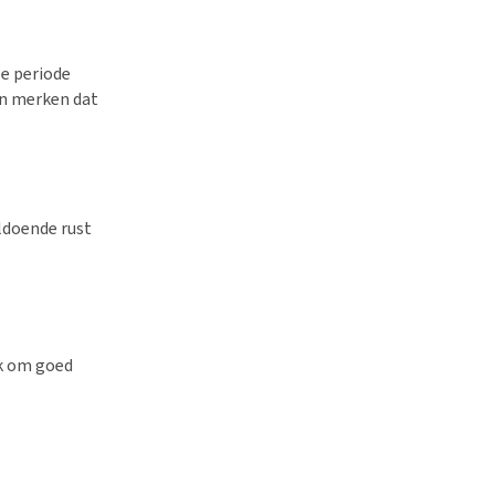
ze periode
en merken dat
ldoende rust
jk om goed