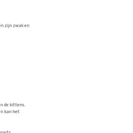
ën zijn zwak en
n de kittens.
en kan het
narts.