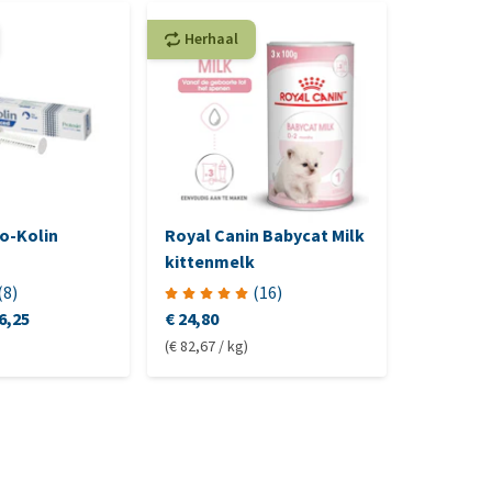
Herhaal
Herhaa
o-Kolin
Royal Canin Babycat Milk
GimCat K
kittenmelk
Geitenm
(
8
)
(
16
)
6,25
€ 24,80
€ 12,40
(€ 82,67 / kg)
(€ 12,40 / s