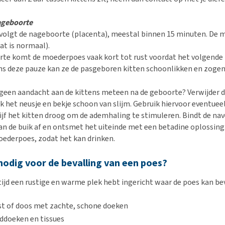
ageboorte
 volgt de nageboorte (placenta), meestal binnen 15 minuten. De 
at is normaal).
te komt de moederpoes vaak kort tot rust voordat het volgende
ns deze pauze kan ze de pasgeboren kitten schoonlikken en zogen
 geen aandacht aan de kittens meteen na de geboorte? Verwijder d
k het neusje en bekje schoon van slijm. Gebruik hiervoor eventuee
rijf het kitten droog om de ademhaling te stimuleren. Bindt de nav
an de buik af en ontsmet het uiteinde met een betadine oplossing
moederpoes, zodat het kan drinken.
nodig voor de bevalling van een poes?
 tijd een rustige en warme plek hebt ingericht waar de poes kan be
st of doos met zachte, schone doeken
ddoeken en tissues