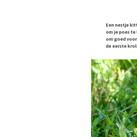
BARF
Hypoallergeen vo
Puppy apotheek
Biologisch honde
Vuurwerkangst
Vegan hondenvoe
Een nestje kit
Bekijk alles
om je poes te 
Snacks
om goed voorbe
Bekijk alles
de eerste kro