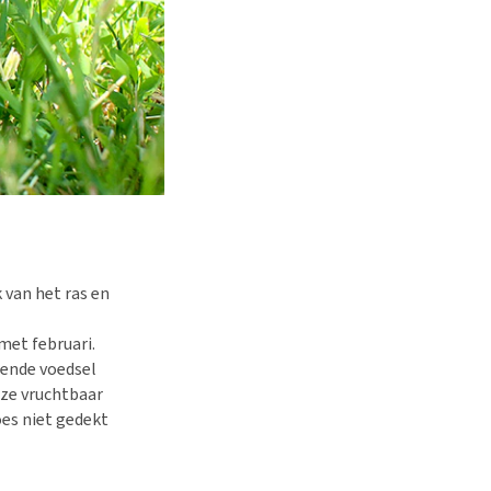
 van het ras en
met februari.
oende voedsel
 ze vruchtbaar
oes niet gedekt