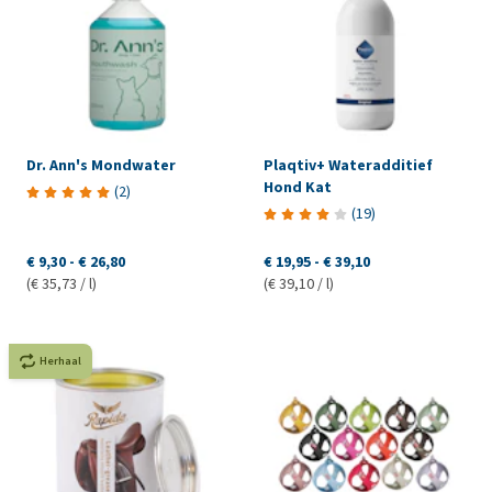
Dr. Ann's Mondwater
Plaqtiv+ Wateradditief
Hond Kat
(
2
)
(
19
)
€ 9,30
-
€ 26,80
€ 19,95
-
€ 39,10
(€ 35,73 / l)
(€ 39,10 / l)
Herhaal