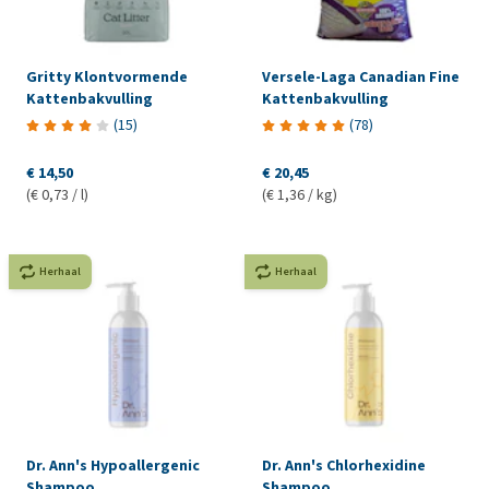
Gritty Klontvormende
Versele-Laga Canadian Fine
Kattenbakvulling
Kattenbakvulling
(
15
)
(
78
)
€ 14,50
€ 20,45
(€ 0,73 / l)
(€ 1,36 / kg)
Herhaal
Herhaal
Dr. Ann's Hypoallergenic
Dr. Ann's Chlorhexidine
Shampoo
Shampoo