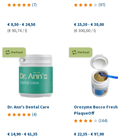
(
7
)
(
97
)
€ 8,50
-
€ 24,50
€ 15,30
-
€ 30,00
(€ 90,74 / l)
(€ 300,00 / l)
Herhaal
Herhaal
Dr. Ann's Dental Care
Orozyme Bucco Fresh
PlaqueOff
(
4
)
(
164
)
€ 14,90
-
€ 61,35
€ 22,35
-
€ 97,90