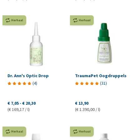
Herhaal
Herhaal
Dr. Ann's Optic Drop
TraumaPet Oogdruppels
(
4
)
(
31
)
€ 7,05
-
€ 20,30
€ 13,90
(€ 169,17 / l)
(€ 1.390,00 / l)
Herhaal
Herhaal