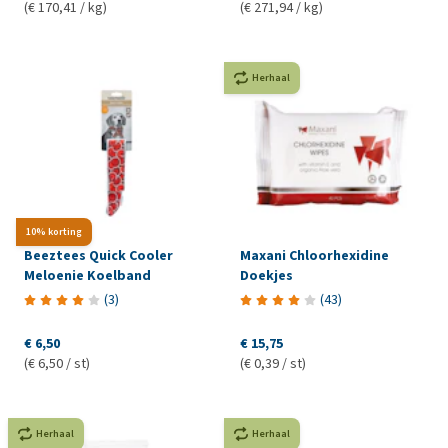
(€ 170,41 / kg)
(€ 271,94 / kg)
Herhaal
10% korting
Beeztees Quick Cooler
Maxani Chloorhexidine
Meloenie Koelband
Doekjes
(
3
)
(
43
)
€ 6,50
€ 15,75
(€ 6,50 / st)
(€ 0,39 / st)
Herhaal
Herhaal