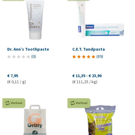
Dr. Ann’s Toothpaste
C.E.T. Tandpasta
(
0
)
(
89
)
€ 7,95
€ 11,35
-
€ 23,90
(€ 0,11 / g)
(€ 111,25 / kg)
Herhaal
Herhaal