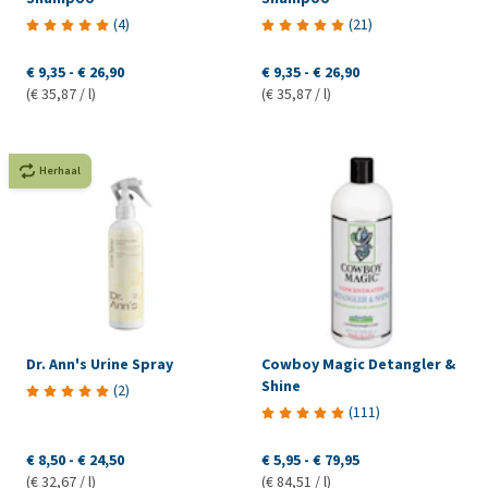
(
4
)
(
21
)
€ 9,35
-
€ 26,90
€ 9,35
-
€ 26,90
(€ 35,87 / l)
(€ 35,87 / l)
Herhaal
Dr. Ann's Urine Spray
Cowboy Magic Detangler &
Shine
(
2
)
(
111
)
€ 8,50
-
€ 24,50
€ 5,95
-
€ 79,95
(€ 32,67 / l)
(€ 84,51 / l)