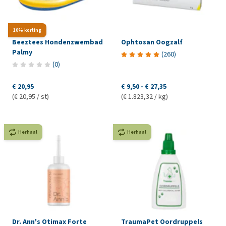
10% korting
Beeztees Hondenzwembad
Ophtosan Oogzalf
Palmy
(
260
)
(
0
)
€ 20,95
€ 9,50
-
€ 27,35
(€ 20,95 / st)
(€ 1.823,32 / kg)
Herhaal
Herhaal
Dr. Ann's Otimax Forte
TraumaPet Oordruppels