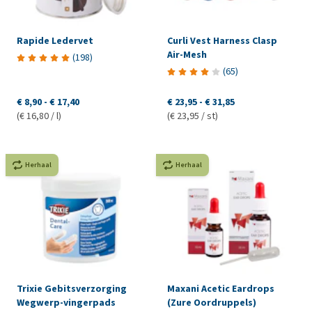
Rapide Ledervet
Curli Vest Harness Clasp
Air-Mesh
(
198
)
(
65
)
€ 8,90
-
€ 17,40
€ 23,95
-
€ 31,85
(€ 16,80 / l)
(€ 23,95 / st)
Herhaal
Herhaal
Trixie Gebitsverzorging
Maxani Acetic Eardrops
Wegwerp-vingerpads
(Zure Oordruppels)