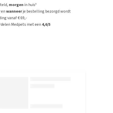
steld,
morgen
in huis*
r
en
wanneer
je bestelling bezorgd wordt
ing vanaf € 69,-
rdelen Medpets met een
4,6/5