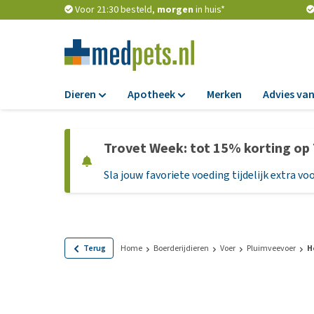
Voor 21:30 besteld,
morgen
in huis*
Dieren
Apotheek
Merken
Advies van
Voer
Apotheek
Trovet Week: tot 15% korting op
Hondenbrokken
Vlooien en teken
Sla jouw favoriete voeding tijdelijk extra voo
Natvoer
Ontworming
Dieetvoer
Medicijnen en
supplementen
Standaardvoer
Probiotica en we
Graanvrij honden
Terug
Home
Boerderijdieren
Voer
Pluimveevoer
H
Vitamines en min
Puppyvoer en sna
Medische benodi
Glutenvrij honden