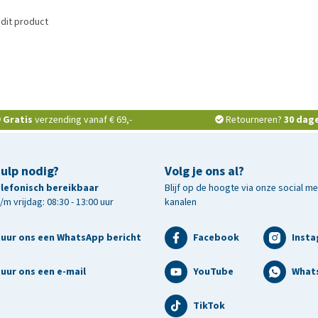
dit product
Gratis
verzending vanaf € 69,-
Retourneren?
30 dag
hulp nodig?
Volg je ons al?
telefonisch bereikbaar
Blijf op de hoogte via onze social m
m vrijdag: 08:30 - 13:00 uur
kanalen
tuur ons een WhatsApp bericht
Facebook
Inst
uur ons een e-mail
YouTube
What
TikTok