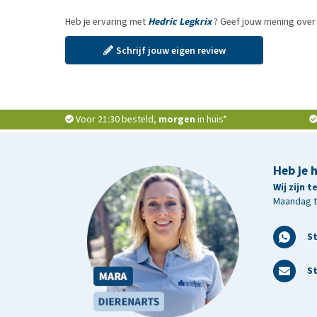
Heb je ervaring met
Hedric Legkrix
? Geef jouw mening over 
Schrijf jouw eigen review
Voor 21:30 besteld,
morgen
in huis*
Heb je 
Wij zijn 
Maandag t/
S
St