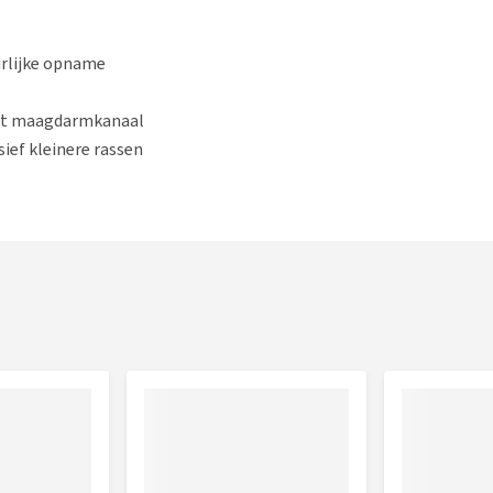
urlijke opname
het maagdarmkanaal
ief kleinere rassen
erde sojabonen), calciumcarbonaat, tarwegries, maïs
root, soja lecithine en zure oliën uit raffinage (van
natriumchloride, (suiker)bietmelasse rijk aan betaine,