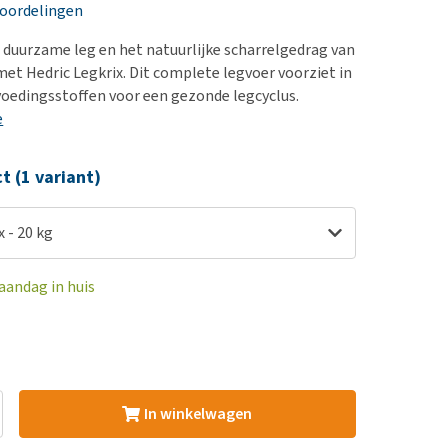
erproblemen
nd te zwaar wordt?
eoordelingen
derdom en dementie
lp! Mijn hond plast in
duurzame leg en het natuurlijke scharrelgedrag van
is. Wat nu?
ergewicht en conditie
met Hedric Legkrix. Dit complete legvoer voorziet in
kijk alles
 voedingsstoffen voor een gezonde legcyclus.
ieren, pezen en botten
e
uchtbaarheid
kijk alles
ct (1 variant)
x - 20 kg
aandag in huis
In winkelwagen