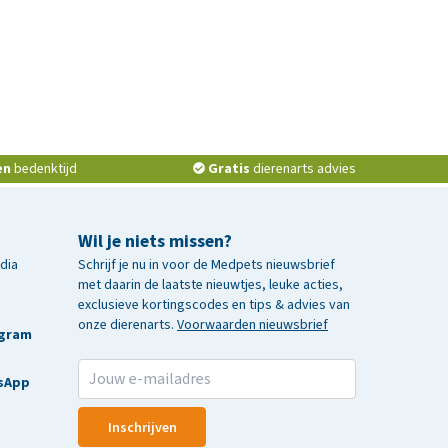
en
bedenktijd
Gratis
dierenarts advies
Wil je niets missen?
edia
Schrijf je nu in voor de Medpets nieuwsbrief
met daarin de laatste nieuwtjes, leuke acties,
exclusieve kortingscodes en tips & advies van
onze dierenarts.
Voorwaarden nieuwsbrief
agram
sApp
Inschrijven