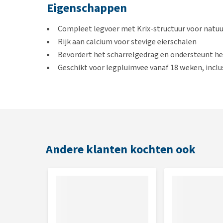
Eigenschappen
Compleet legvoer met Krix-structuur voor natu
Rijk aan calcium voor stevige eierschalen
Bevordert het scharrelgedrag en ondersteunt 
Geschikt voor legpluimvee vanaf 18 weken, inclus
Inhoud
20 kg
Andere klanten kochten ook
Samenstelling
Mais, tarwe, sojaschroot (van genetisch gemodifice
distillers, zonnebloemzaadschroot, kool/raapzaadsch
genetisch gemodificeerde sojabonen), haverdoppen, 
natriumcarbonaat.