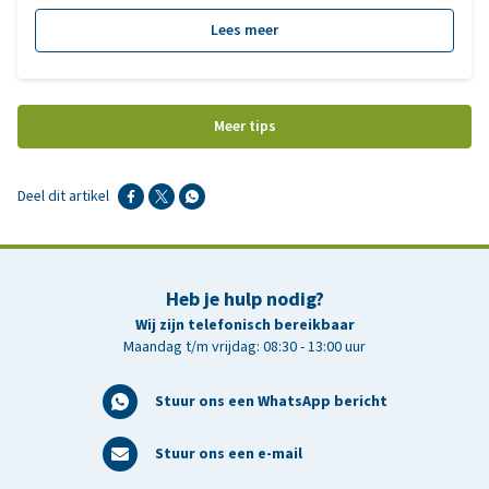
komen deze feromonen voor en worden voornamelijk gebruikt
om soortgenoten te alarmeren, om territorium af te bakenen of
Lees meer
als verleiding tijdens het paren.
Meer tips
Deel dit artikel
Heb je hulp nodig?
Wij zijn telefonisch bereikbaar
Maandag t/m vrijdag: 08:30 - 13:00 uur
Stuur ons een WhatsApp bericht
Stuur ons een e-mail