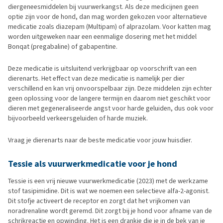
diergeneesmiddelen bij vuurwerkangst. Als deze medicijnen geen
optie zijn voor de hond, dan mag worden gekozen voor alternatieve
medicatie zoals diazepam (Multipam) of alprazolam. Voor katten mag
worden uitgeweken naar een eenmalige dosering met het middel
Bonqat (pregabaline) of gabapentine.
Deze medicatie is uitsluitend verkrijgbaar op voorschrift van een
dierenarts. Het effect van deze medicatie is namelijk per dier
verschillend en kan vrij onvoorspelbaar zijn. Deze middelen zijn echter
geen oplossing voor de langere termijn en daarom niet geschikt voor
dieren met gegeneraliseerde angst voor harde geluiden, dus ook voor
bijvoorbeeld verkeersgeluiden of harde muziek.
Vraag je dierenarts naar de beste medicatie voor jouw huisdier.
Tessie als vuurwerkmedicatie voor je hond
Tessie is een vrij nieuwe vuurwerkmedicatie (2023) met de werkzame
stof tasipimidine. Dit is wat we noemen een selectieve alfa-2-agonist.
Dit stofje activeert de receptor en zorgt dat het vrijkomen van
noradrenaline wordt geremd. Dit zorgt bij je hond voor afname van de
schrikreactie en opwinding. Het is een drankje die je in de bek van je