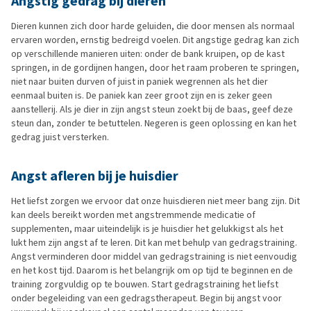
Angstig gedrag bij dieren
Dieren kunnen zich door harde geluiden, die door mensen als normaal
ervaren worden, ernstig bedreigd voelen. Dit angstige gedrag kan zich
op verschillende manieren uiten: onder de bank kruipen, op de kast
springen, in de gordijnen hangen, door het raam proberen te springen,
niet naar buiten durven of juist in paniek wegrennen als het dier
eenmaal buiten is. De paniek kan zeer groot zijn en is zeker geen
aanstellerij. Als je dier in zijn angst steun zoekt bij de baas, geef deze
steun dan, zonder te betuttelen. Negeren is geen oplossing en kan het
gedrag juist versterken.
Angst afleren bij je huisdier
Het liefst zorgen we ervoor dat onze huisdieren niet meer bang zijn. Dit
kan deels bereikt worden met angstremmende medicatie of
supplementen, maar uiteindelijk is je huisdier het gelukkigst als het
lukt hem zijn angst af te leren. Dit kan met behulp van gedragstraining.
Angst verminderen door middel van gedragstraining is niet eenvoudig
en het kost tijd. Daarom is het belangrijk om op tijd te beginnen en de
training zorgvuldig op te bouwen. Start gedragstraining het liefst
onder begeleiding van een gedragstherapeut. Begin bij angst voor