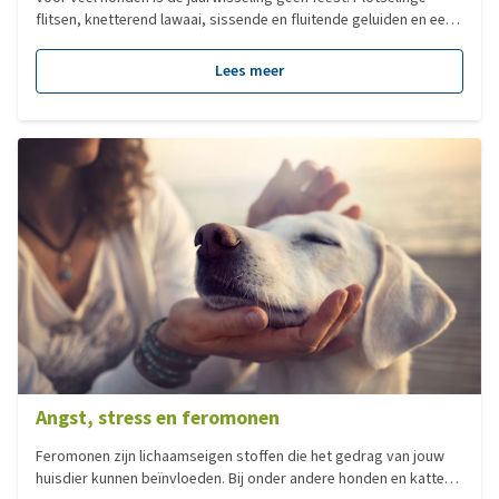
flitsen, knetterend lawaai, sissende en fluitende geluiden en een
heleboel harde knallen. Begrijpelijk dat een hond niet goed weet
wat hij hiermee moet! Hier ontstaat dus de noodzaak van
Lees meer
vuurwerktraining.
Angst, stress en feromonen
Feromonen zijn lichaamseigen stoffen die het gedrag van jouw
huisdier kunnen beïnvloeden. Bij onder andere honden en katten