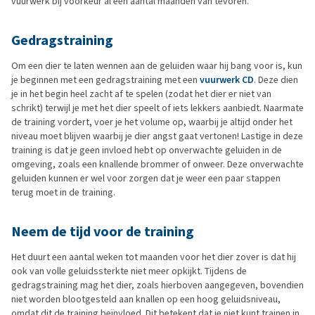
vuurwerk bij voorkeur al een aantal maanden van tevoren.
Gedragstraining
Om een dier te laten wennen aan de geluiden waar hij bang voor is, kun
je beginnen met een gedragstraining met een
vuurwerk CD
. Deze dien
je in het begin heel zacht af te spelen (zodat het dier er niet van
schrikt) terwijl je met het dier speelt of iets lekkers aanbiedt. Naarmate
de training vordert, voer je het volume op, waarbij je altijd onder het
niveau moet blijven waarbij je dier angst gaat vertonen! Lastige in deze
training is dat je geen invloed hebt op onverwachte geluiden in de
omgeving, zoals een knallende brommer of onweer. Deze onverwachte
geluiden kunnen er wel voor zorgen dat je weer een paar stappen
terug moet in de training.
Neem de tijd voor de training
Het duurt een aantal weken tot maanden voor het dier zover is dat hij
ook van volle geluidssterkte niet meer opkijkt. Tijdens de
gedragstraining mag het dier, zoals hierboven aangegeven, bovendien
niet worden blootgesteld aan knallen op een hoog geluidsniveau,
omdat dit de training beïnvloed. Dit betekent dat je niet kunt trainen in