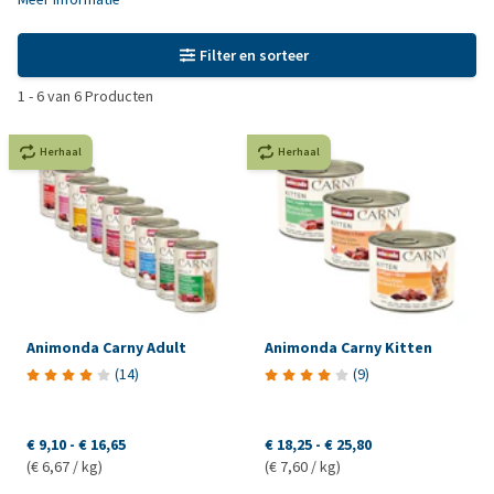
Filter en sorteer
1
-
6
van
6
Producten
Herhaal
Herhaal
Animonda Carny Adult
Animonda Carny Kitten
(
14
)
(
9
)
€ 9,10
-
€ 16,65
€ 18,25
-
€ 25,80
(€ 6,67 / kg)
(€ 7,60 / kg)