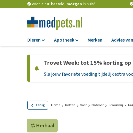
Voor 21:30 besteld,
morgen
in huis*
Dieren
Apotheek
Merken
Advies van
Voer
Apotheek
Trovet Week: tot 15% korting op
Hondenbrokken
Vlooien en teken
Sla jouw favoriete voeding tijdelijk extra voo
Natvoer
Ontworming
Dieetvoer
Medicijnen en
supplementen
Standaardvoer
Probiotica en we
Graanvrij honden
Terug
Home
Katten
Voer
Natvoer
Graanvrij
An
Vitamines en min
Puppyvoer en sna
Medische benodi
Herhaal
Glutenvrij honden