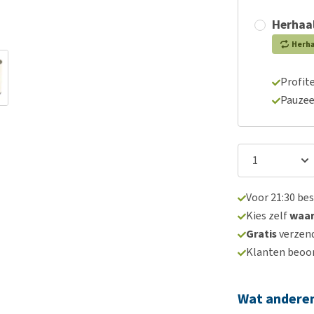
Herhaal
Herh
Profite
Pauzee
Voor 21:30 be
Kies zelf
waa
Gratis
verzend
Klanten beoo
Wat andere