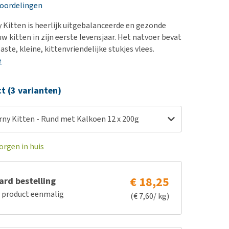
erproblemen
nd te zwaar wordt?
eoordelingen
derdom en dementie
lp! Mijn hond plast in
Kitten is heerlijk uitgebalanceerde en gezonde
is. Wat nu?
ergewicht en conditie
w kitten in zijn eerste levensjaar. Het natvoer bevat
kijk alles
ste, kleine, kittenvriendelijke stukjes vlees.
ieren, pezen en botten
e
uchtbaarheid
kijk alles
ct (3 varianten)
ny Kitten - Rund met Kalkoen 12 x 200g
orgen in huis
€ 18,25
rd bestelling
e product eenmalig
(€ 7,60/ kg)