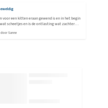
eweldig
n voor een kitten eraan gewend is en in het begin
 wat scheetjes en is de ontlasting wat zachter
s het geweldig. Van hoge kwaliteit en ze groeit er
, door
Sanne
 Ik heb dit als basis qua eten en Orijen kitten als