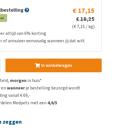
€ 17,15
bestelling
€ 18,25
aal
(€ 7,15 / kg)
er altijd van 6% korting
r of annuleer eenvoudig wanneer jij dat wilt
In winkelwagen
steld,
morgen
in huis*
r
en
wanneer
je bestelling bezorgd wordt
ing vanaf € 69,-
rdelen Medpets met een
4,6/5
n zeggen