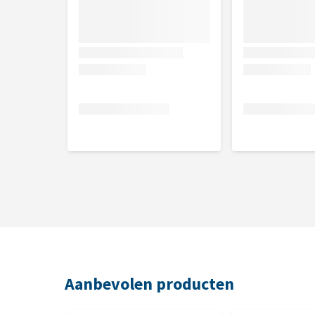
lever), 16% kip (lever, maag) en calciumcarbonaat.
Aanbevolen producten