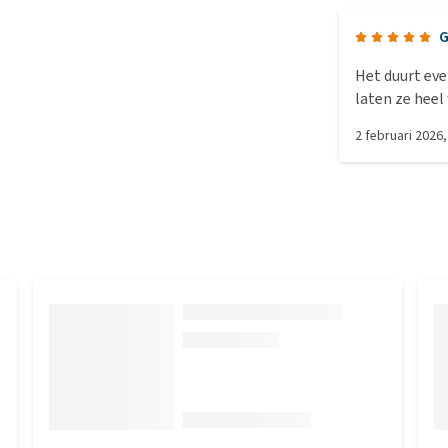
G
Het duurt eve
laten ze heel
maar daarna i
2 februari 2026
super goed op.
erbij.