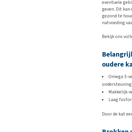
eventuele gebi
geven. Dit kan
gezond te houd
natvoeding vaa
Bekijk ons vol
Belangrij
oudere k
Omega 3-ve
ondersteuning 
Makkelijk v
Laag fosfor
Door de kat een
Brokken v