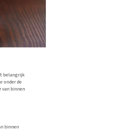
t belangrijk
ar onder de
ar van binnen
an binnen