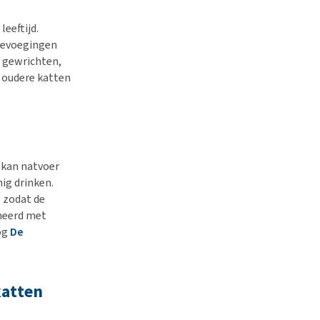
eeftijd.
toevoegingen
, gewrichten,
: oudere katten
 kan natvoer
nig drinken.
, zodat de
ineerd met
og
De
katten