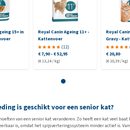
geing 15+ in
Royal Canin Ageing 11+ -
Royal Canin
nvoer
Kattenvoer
Gravy - Ka
(
12
)
€ 7,90
-
€ 52,95
€ 20,80
(€ 13,24 / kg)
(€ 20,39 / kg)
ding is geschikt voor een senior kat?
oeften van een senior kat veranderen. Zo heeft een kat veel baat b
eerbaar is, omdat het spijsverteringssysteem minder actief is. V