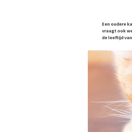
BARF
Hypoallergeen vo
Puppy apotheek
Biologisch honde
Vuurwerkangst
Vegan hondenvoe
Een oudere ka
Bekijk alles
vraagt ook we
Snacks
de leeftijd va
Bekijk alles