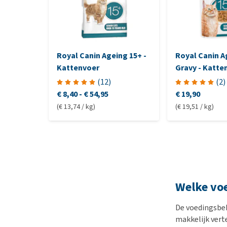
Royal Canin Ageing 15+ -
Royal Canin A
Kattenvoer
Gravy - Katte
(
12
)
(
2
)
€ 8,40
-
€ 54,95
€ 19,90
(€ 13,74 / kg)
(€ 19,51 / kg)
Welke voe
De voedingsbeh
makkelijk vert