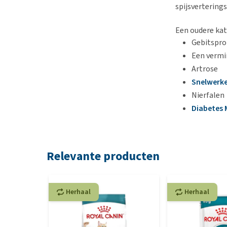
spijsvertering
Een oudere kat
Gebitspr
Een vermi
Artrose
Snelwerke
Nierfalen
Diabetes M
Relevante producten
Herhaal
Herhaal