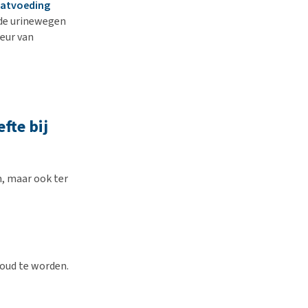
atvoeding
 de urinewegen
geur van
fte bij
, maar ook ter
 oud te worden.