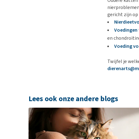
Oudere katten
nierproblemen 
gericht zijn op
Nierdieetv
Voedingen 
en chondroïtin
Voeding vo
Twijfel je wel
dierenarts@m
Lees ook onze andere blogs