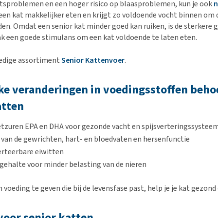
tsproblemen en een hoger risico op blaasproblemen, kun je ook
n
 een kat makkelijker eten en krijgt zo voldoende vocht binnen om
en. Omdat een senior kat minder goed kan ruiken, is de sterkere 
k een goede stimulans om een kat voldoende te laten eten.
ledige assortiment
Senior Kattenvoer
.
ke veranderingen in voedingsstoffen behoe
atten
tzuren EPA en DHA voor gezonde vacht en spijsverteringssysteem
van de gewrichten, hart- en bloedvaten en hersenfunctie
erteerbare eiwitten
gehalte voor minder belasting van de nieren
 voeding te geven die bij de levensfase past, help je je kat gezond
oor senior katten