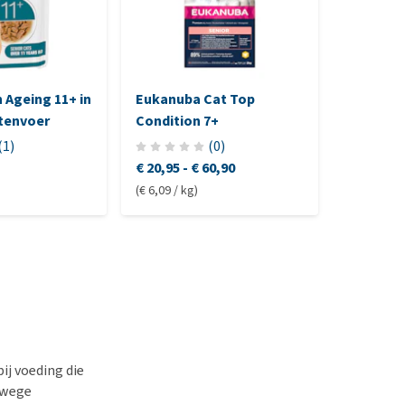
 Ageing 11+ in
Eukanuba Cat Top
Edgard &
ttenvoer
Condition 7+
Cat - Kip
(
1
)
(
0
)
€ 20,95
-
€ 60,90
Niet mee
(€ 6,09 / kg)
ij voeding die
anwege