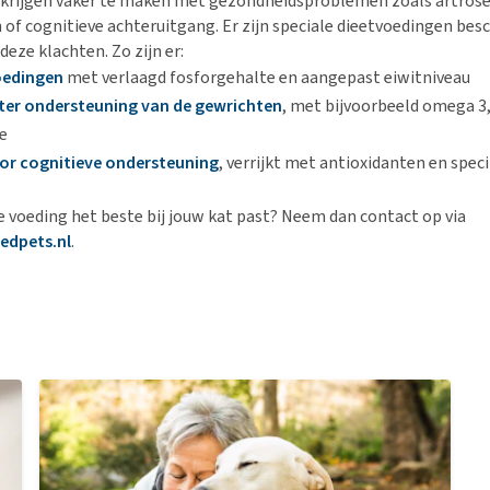
 krijgen vaker te maken met gezondheidsproblemen zoals artrose
of cognitieve achteruitgang. Er zijn speciale dieetvoedingen besc
 deze klachten. Zo zijn er:
oedingen
met verlaagd fosforgehalte en aangepast eiwitniveau
ter ondersteuning van de gewrichten
, met bijvoorbeeld omega 3
e
or cognitieve ondersteuning
, verrijkt met antioxidanten en spec
ke voeding het beste bij jouw kat past? Neem dan contact op via
edpets.nl
.