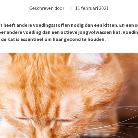
Bench
Nierproblemen
BARF
Ni
ho
er
Geschreven door
|
11 februari 2021
Voer- en drinkbakken
Ouderdom en dementie
Puppy apotheek
Ou
He
nvoer
hu
Op reis en onderweg
Overgewicht en conditie
Vuurwerkangst
Ov
r
t heeft andere voedingsstoffen nodig dan een kitten. En een s
Be
Bekijk alles
Bekijk alles
Puppy benodigdheden
Sp
er andere voeding dan een actieve jongvolwassen kat. Voeding
n de kat is essentieel om haar gezond te houden.
Bekijk alles
Vr
Be