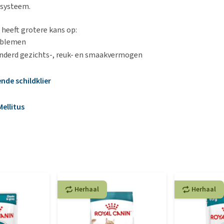
ssysteem.
 heeft grotere kans op:
oblemen
nderd gezichts-, reuk- en smaakvermogen
nde schildklier
ellitus
Herhaal
Herhaal