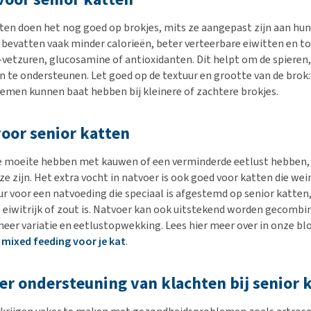
ten doen het nog goed op brokjes, mits ze aangepast zijn aan hun l
bevatten vaak minder calorieën, beter verteerbare eiwitten en 
vetzuren, glucosamine of antioxidanten. Dit helpt om de spieren
n te ondersteunen. Let goed op de textuur en grootte van de brok
men kunnen baat hebben bij kleinere of zachtere brokjes.
oor senior katten
e moeite hebben met kauwen of een verminderde eetlust hebben,
e zijn. Het extra vocht in natvoer is ook goed voor katten die wei
eur voor een natvoeding die speciaal is afgestemd op senior katten
e eiwitrijk of zout is. Natvoer kan ook uitstekend worden gecomb
eer variatie en eetlustopwekking. Lees hier meer over in onze bl
mixed feeding voor je kat
.
er ondersteuning van klachten bij senior 