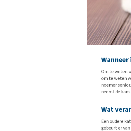
Wanneer i
Om te weten 
om te weten wan
noemer senior. 
neemt de kans
Wat veran
Een oudere kat
gebeurt er van