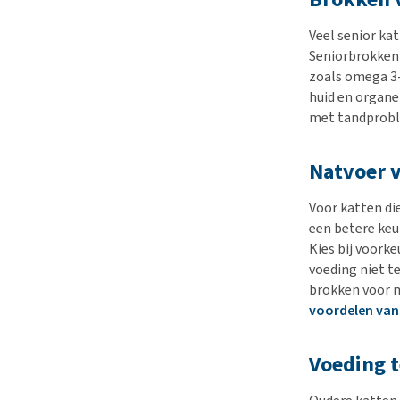
Veel senior kat
Seniorbrokken 
zoals omega 3-
huid en organe
met tandproble
Natvoer v
Voor katten di
een betere keuz
Kies bij voork
voeding niet t
brokken voor m
voordelen van 
Voeding t