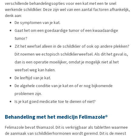
verschillende behandelingsopties voor een kat met een te snel
werkende schildklier. Deze zijn wel van een aantal factoren afhankelijk,
denk aan:
De symptomen van je kat.
Gaat het om een goedaardige tumor of een kwaadaardige
tumor?
Zit het weefsel alleen in de schildklier of ook op andere plekken?
Dit noemen we ectopisch schildklierweefsel. Als dit het geval is,
dan is een operatie moeilijker, omdat je mogelijk niet al het
weefsel weg kan halen.
De leeftijd van je kat.
De algehele conditie van je kat en of er nog bijkomende
problemen zijn.
Is je kat goed medicatie toe te dienen of niet?
Behandeling met het medicijn Felimazole
®
Felimazole bevat thiamazol. Dit is verkrijgbaar als tabletten waarmee
de aanmaak van schildklierhormonen wordt geremd. Dit is de meest