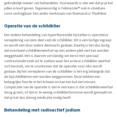
gebruikelijk manier van behandelen. Voorwaarde is dan wel dat je je kat
pillen in kunt geven. Tegenwoordig is Felimazole
®
ook in vloeibare
vorm verkrijgbaar. Een ander merknaam van thiamazol is Thiafeline.
Operatie van de schildklier
Een andere behandeling van hyperthyreoïdie bij katten is operatieve
verwijdering van (een deel van) de schildklier. Dit is een lastige ingreep
en wordt niet door iedere dierenarts gedaan. Daarbij is het dus lastig
dat eventueel schildklierweefsel op een andere plek niet kan worden
weggehaald. Het is daarom verstandig om eerst met speciaal
contrastonderzoek uit te zoeken waar het actieve schildklier weefsel
zich bevindt, om te voorkomen dat de operatie voor niks wordt
gedaan. Bij het verwijderen van de schildklier is het erg belangrijk dat
de bijschildklieren niet worden weggenomen. Deze hebben een
belangrijke functie in het lichaam en kan een kat niet missen.
Complicatie van de operatie is dat er een kans is dat schildklierweefsel
terug groeit, of dat er te weinig schildklierhormoon wordt gemaakt en
dat je kat dus alsnog medicatie nodig heeft.
Behandeling met radioactief jodium