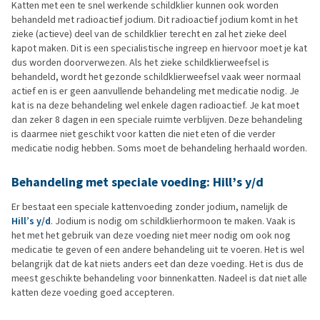
Katten met een te snel werkende schildklier kunnen ook worden
behandeld met radioactief jodium. Dit radioactief jodium komt in het
zieke (actieve) deel van de schildklier terecht en zal het zieke deel
kapot maken. Dit is een specialistische ingreep en hiervoor moet je kat
dus worden doorverwezen. Als het zieke schildklierweefsel is
behandeld, wordt het gezonde schildklierweefsel vaak weer normaal
actief en is er geen aanvullende behandeling met medicatie nodig. Je
kat is na deze behandeling wel enkele dagen radioactief. Je kat moet
dan zeker 8 dagen in een speciale ruimte verblijven. Deze behandeling
is daarmee niet geschikt voor katten die niet eten of die verder
medicatie nodig hebben. Soms moet de behandeling herhaald worden.
Behandeling met speciale voeding: Hill’s y/d
Er bestaat een speciale kattenvoeding zonder jodium, namelijk de
Hill’s y/d
. Jodium is nodig om schildklierhormoon te maken. Vaak is
het met het gebruik van deze voeding niet meer nodig om ook nog
medicatie te geven of een andere behandeling uit te voeren. Het is wel
belangrijk dat de kat niets anders eet dan deze voeding. Het is dus de
meest geschikte behandeling voor binnenkatten. Nadeel is dat niet alle
katten deze voeding goed accepteren.