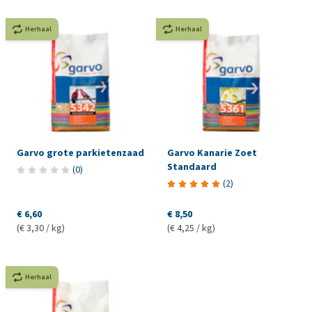
Herhaal
Herhaal
Garvo grote parkietenzaad
Garvo Kanarie Zoet
Standaard
(
0
)
(
2
)
€ 6,60
€ 8,50
(€ 3,30 / kg)
(€ 4,25 / kg)
Herhaal