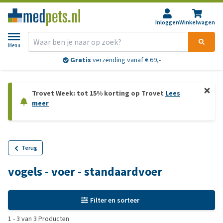
Inloggen
Winkelwagen
Menu
Gratis
verzending vanaf € 69,-
Trovet Week: tot 15% korting op Trovet
Lees
meer
Terug
vogels - voer - standaardvoer
Filter en sorteer
1
-
3
van
3
Producten