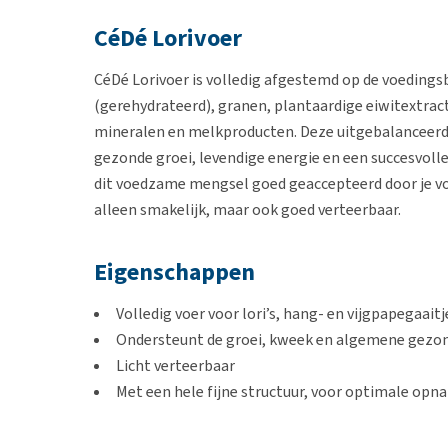
CéDé Lorivoer
CéDé Lorivoer is volledig afgestemd op de voedingsb
(gerehydrateerd), granen, plantaardige eiwitextrac
mineralen en melkproducten. Deze uitgebalanceerde
gezonde groei, levendige energie en een succesvoll
dit voedzame mengsel goed geaccepteerd door je vog
alleen smakelijk, maar ook goed verteerbaar.
Eigenschappen
Volledig voer voor lori’s, hang- en vijgpapegaaitj
Ondersteunt de groei, kweek en algemene gezo
Licht verteerbaar
Met een hele fijne structuur, voor optimale opn
Op basis van de unieke CéDé eicake
Zeer smakelijk