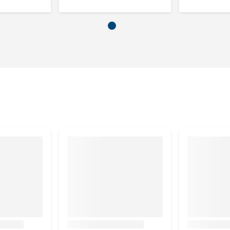
 as 3,8%, calcium 0,9%, fosfor 0,4%.
kg
itamine D3 1.200 IE, vitamine B6 1 mg, vitamine E 30 mg,
biotine) 0,2 mg, vitamine B1 6 mg, vitamine C 3 mg,
8 mg, cholinechloride 70 mg, foliumzuur 4 mg,
ulfaat monohydraat - mangaan 25 mg, zinksulfaat
draat - koper 2 mg, calciumjodaat anhydraat - jodium 1 mg,