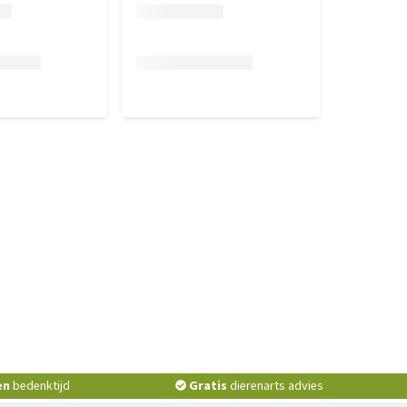
en
bedenktijd
Gratis
dierenarts advies