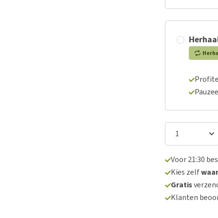
Herhaal
Herh
Profite
Pauzee
Voor 21:30 be
Kies zelf
waa
Gratis
verzend
Klanten beoo