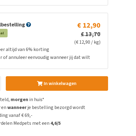
€ 12,90
bestelling
€ 13,70
aal
(€ 12,90 / kg)
er altijd van 6% korting
r of annuleer eenvoudig wanneer jij dat wilt
In winkelwagen
steld,
morgen
in huis*
r
en
wanneer
je bestelling bezorgd wordt
ing vanaf € 69,-
rdelen Medpets met een
4,6/5