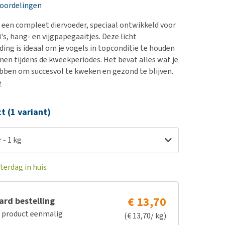
erproblemen
nd te zwaar wordt?
eoordelingen
derdom en dementie
lp! Mijn hond plast in
s een compleet diervoeder, speciaal ontwikkeld voor
is. Wat nu?
ergewicht en conditie
i's, hang- en vijgpapegaaitjes. Deze licht
kijk alles
ding is ideaal om je vogels in topconditie te houden
ieren, pezen en botten
nen tijdens de kweekperiodes. Het bevat alles wat je
uchtbaarheid
bben om succesvol te kweken en gezond te blijven.
e
kijk alles
ct (1 variant)
 - 1 kg
terdag in huis
€ 13,70
rd bestelling
e product eenmalig
(€ 13,70/ kg)