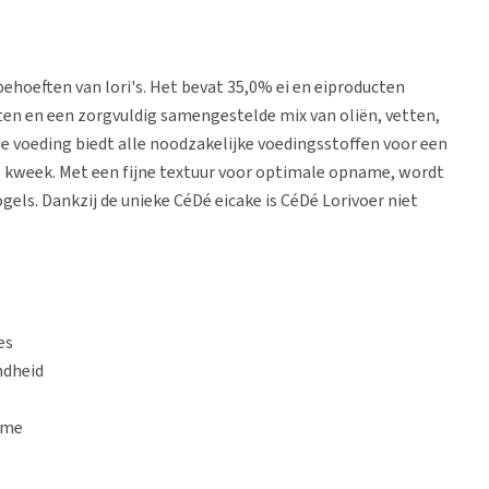
ehoeften van lori's. Het bevat 35,0% ei en eiproducten
ten en een zorgvuldig samengestelde mix van oliën, vetten,
 voeding biedt alle noodzakelijke voedingsstoffen voor een
e kweek. Met een fijne textuur voor optimale opname, wordt
els. Dankzij de unieke CéDé eicake is CéDé Lorivoer niet
es
ndheid
ame