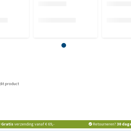
dit product
Gratis
verzending vanaf € 69,-
Retourneren?
30 dag