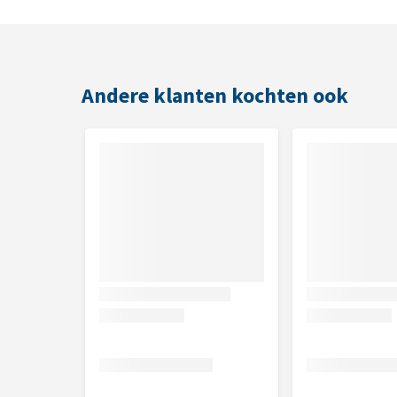
Aanlengen met water
Gebruik
Andere klanten kochten ook
Meng 1 deel CéDé Lorifood met 3 tot 4 delen water. S
kan een kleine hoeveelheid vloeibare honing worde
verse portie, vooral tijdens warme periodes.
Inhoud
1 kg
Samenstelling
Granen, plantaardige eiwitextracten, ei en eiprodu
oliën en vetten, melk en -bijproducten, plantaardige