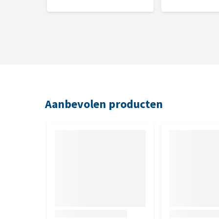
Analytische bestanddelen
Ruw eiwit 15,7%, ruw vet 3%, ruwe celstof 2%, ruwe
Nutritionele toevoegingsmiddelen per 
Vitamine A 12.000 IE, vitamine PP (niacine) 55 mg, v
vitamine B12 0,05 mg, vitamine K 1 mg, vitamine H (
vitamine B2 21 mg, vitamine B3 (pantotheenzuur) 2
Aanbevolen producten
magnesiumoxide - magnesium 50 mg, mangaan(II)s
monohydraat - zink 17 mg, koper(II)sulfaat pentahy
DL-methionine 150 mg, L-lysine 780 mg.