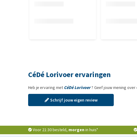
CéDé Lorivoer ervaringen
Heb je ervaring met
CéDé Lorivoer
? Geef jouw mening over 
Schrijf jouw eigen review
Voor 21:30 besteld,
morgen
in huis*