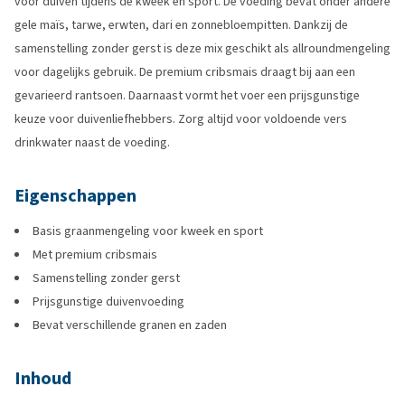
voor duiven tijdens de kweek en sport. De voeding bevat onder andere
gele maïs, tarwe, erwten, dari en zonnebloempitten. Dankzij de
samenstelling zonder gerst is deze mix geschikt als allroundmengeling
voor dagelijks gebruik. De premium cribsmais draagt bij aan een
gevarieerd rantsoen. Daarnaast vormt het voer een prijsgunstige
keuze voor duivenliefhebbers. Zorg altijd voor voldoende vers
drinkwater naast de voeding.
Eigenschappen
Basis graanmengeling voor kweek en sport
Met premium cribsmais
Samenstelling zonder gerst
Prijsgunstige duivenvoeding
Bevat verschillende granen en zaden
Inhoud