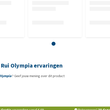
 Rui Olympia ervaringen
 Olympia
? Geef jouw mening over dit product
Gratis
verzending vanaf € 69,-
Retourneren?
30 dag