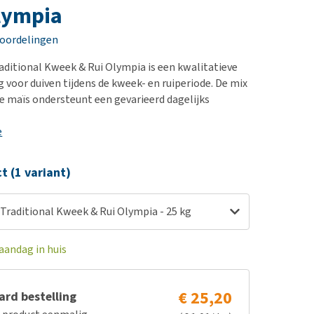
erproblemen
nd te zwaar wordt?
lympia
derdom en dementie
lp! Mijn hond plast in
eoordelingen
is. Wat nu?
ergewicht en conditie
kijk alles
aditional Kweek & Rui Olympia is een kwalitatieve
ieren, pezen en botten
voor duiven tijdens de kweek- en ruiperiode. De mix
uchtbaarheid
e maïs ondersteunt een gevarieerd dagelijks
kijk alles
e
ct (1 variant)
Traditional Kweek & Rui Olympia - 25 kg
aandag in huis
€ 25,20
rd bestelling