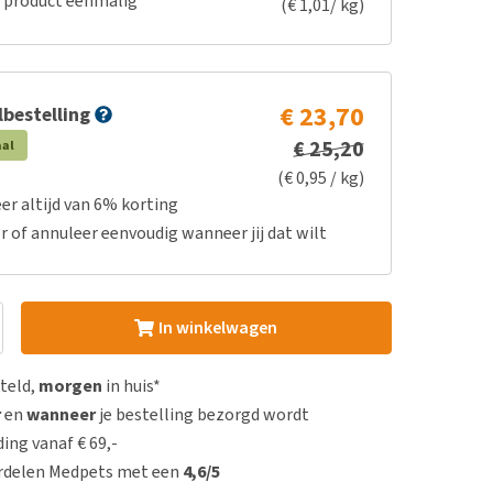
e product eenmalig
(€ 1,01/ kg)
€ 23,70
bestelling
€ 25,20
aal
(€ 0,95 / kg)
er altijd van 6% korting
r of annuleer eenvoudig wanneer jij dat wilt
In winkelwagen
steld,
morgen
in huis*
r
en
wanneer
je bestelling bezorgd wordt
ing vanaf € 69,-
rdelen Medpets met een
4,6/5