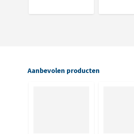
0,20%, calcium: 0,08%, fosfor: 0,34%, natrium: 0,01
Aanbevolen producten