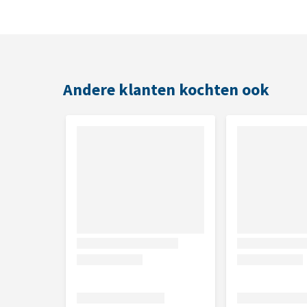
Inhoud
25 kg
Andere klanten kochten ook
Voedingsadvies
Geef gemiddeld 30 gram voer per dag per duif. Zorg a
Samenstelling
23% gele maïs, 1,5% maple peas, 1,5% dun peas, 13
tarwe, 6% gele dari, 13% rode dari, 2% cardy, 6% wi
zonnebloempitten, 1% kempzaad, 2% gele millet, 1
Analytische bestanddelen
Ruw eiwit: 12,5%, ruw vet: 4,1%, ruwe celstof: 4%, 