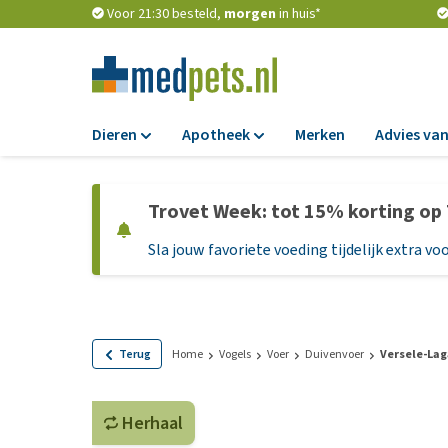
Voor 21:30 besteld,
morgen
in huis*
Dieren
Apotheek
Merken
Advies van
Voer
Apotheek
Trovet Week: tot 15% korting op
Hondenbrokken
Vlooien en teken
Sla jouw favoriete voeding tijdelijk extra voo
Natvoer
Ontworming
Dieetvoer
Medicijnen en
supplementen
Standaardvoer
Probiotica en we
Graanvrij honden
Terug
Home
Vogels
Voer
Duivenvoer
Versele-Lag
Vitamines en min
Puppyvoer en sna
Medische benodi
Herhaal
Glutenvrij honden