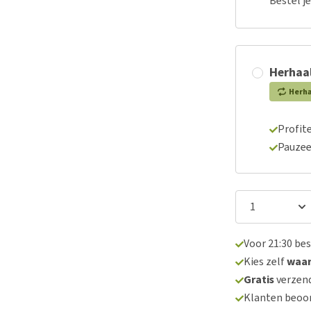
Bestel j
Herhaal
Herh
Profite
Pauzee
Voor 21:30 be
Kies zelf
waa
Gratis
verzend
Klanten beoo