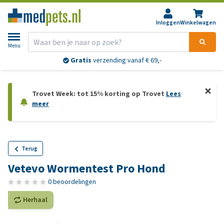
Inloggen
Winkelwagen
Menu
Gratis
verzending vanaf € 69,-
Trovet Week: tot 15% korting op Trovet
Lees
meer
Terug
Vetevo Wormentest Pro Hond
0 beoordelingen
Herhaal