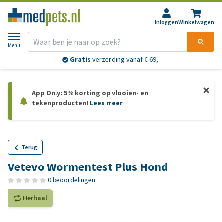
Inloggen
Winkelwagen
Menu
Gratis
verzending vanaf € 69,-
App Only: 5% korting op vlooien- en
tekenproducten!
Lees meer
Terug
Vetevo Wormentest Plus Hond
0 beoordelingen
Herhaal