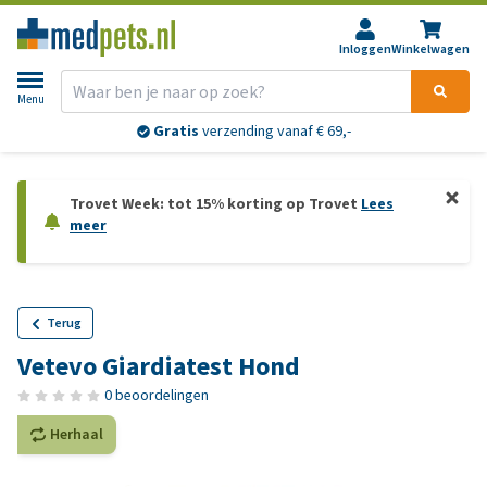
Inloggen
Winkelwagen
Menu
Gratis
verzending vanaf € 69,-
Trovet Week: tot 15% korting op Trovet
Lees
meer
Terug
Vetevo Giardiatest Hond
0 beoordelingen
Herhaal