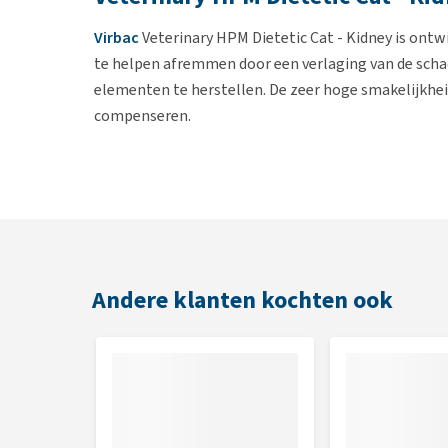
Virbac
Veterinary HPM Dietetic Cat - Kidney is ontw
te helpen afremmen door een verlaging van de schad
elementen te herstellen. De zeer hoge smakelijkheid
compenseren.
Te gebruiken bij
Katten met chronische nierproblemen
Katten met chronische leverproblemen
Katten met chronische hartproblemen
Andere klanten kochten ook
Eigenschappen van Veterinary HP
De voeding bevat zeer veel energie dankzij een hoo
wordt voorzien in de behoefte wat voor katten met 
de brok met vet dat de smakelijkheid wordt vergroot