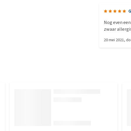
G
Nog even een 
zwaar allergi
weken zeer go
20 mei 2021
, d
Ik ben blij da
nieren achter
eens een kies
aanrader dus 
allergie voor
eiwitten is fa
gewone eiwtte
ook veel rusti