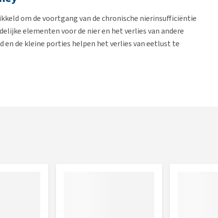
ikkeld om de voortgang van de chronische nierinsufficiëntie
elijke elementen voor de nier en het verlies van andere
 en de kleine porties helpen het verlies van eetlust te
M Dietetic Cat - Kidney
g gehalte aan vetten zodat met een kleine hoeveelheid al
weinig eetlust ideaal is. Daarnaast zorgt de omhulling van
. De juiste eiwitaanvoer helpt bloedvergiftiging te