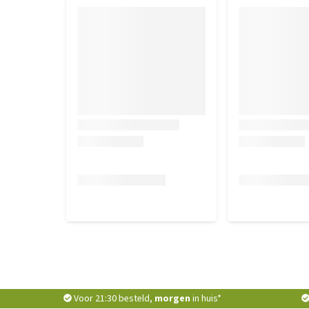
gehydrolyseerd dierlijk eiwit (varken en gevogelte), b
oligosacchariden, gehydrolyseerde schaaldieren (bro
acidophilus.
Voor 21:30 besteld,
morgen
in huis*