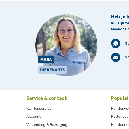
Heb je 
Wij zijn 
Maandag t/
S
St
Service & contact
Populai
Klantenservice
Hondenvo
Account
Kattenvoe
Verzending & Bezorging
Hondenrie