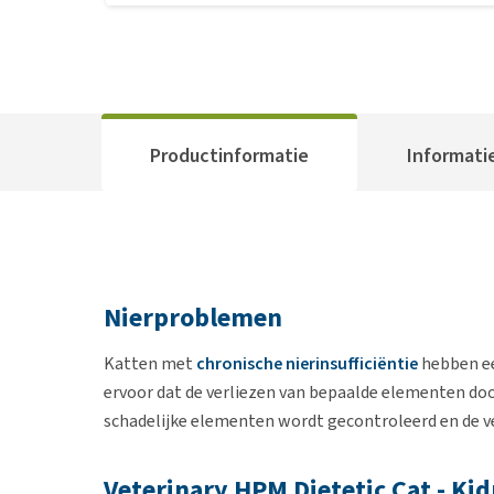
Productinformatie
Informati
Nierproblemen
Katten met
chronische nierinsufficiëntie
hebben ee
ervoor dat de verliezen van bepaalde elementen do
schadelijke elementen wordt gecontroleerd en de v
Veterinary HPM Dietetic Cat - Ki