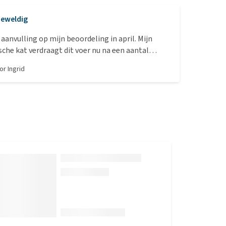
eweldig
aanvulling op mijn beoordeling in april. Mijn
sche kat verdraagt dit voer nu na een aantal
ed. Ze kotst niet en heeft hele goede ontlasting.
oor
Ingrid
t ik haar dit dieetvoer kan geven nu ook haar
uit gaan. Het ruikt ook erg lekker. Ze is ook nog
keurige kat en eet dit zeer smakelijk op. Een echte
voor katten met nier achteruitgang en een
 voeding. Het toevoegen van gehydroliseerde
ntastisch daar mijn kat bij al het voer met
n bleef kotsen en diarree bleef houden. Ze is nu
ger.