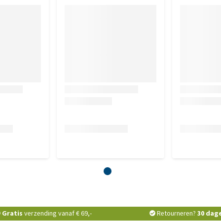
ietenpulp, lignocellulose, visolie, lijnzaad, biergist, fructo-
n van chitosan), chondroïtinesulfaat, Lactobacillus
Gratis
verzending vanaf € 69,-
Retourneren?
30 dag