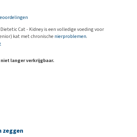
erproblemen
nd te zwaar wordt?
derdom en dementie
lp! Mijn hond plast in
beoordelingen
is. Wat nu?
ergewicht en conditie
kijk alles
Dietetic Cat - Kidney is een volledige voeding voor
ieren, pezen en botten
enior) kat met chronische
nierproblemen
.
uchtbaarheid
e
kijk alles
 niet langer verkrijgbaar.
n zeggen