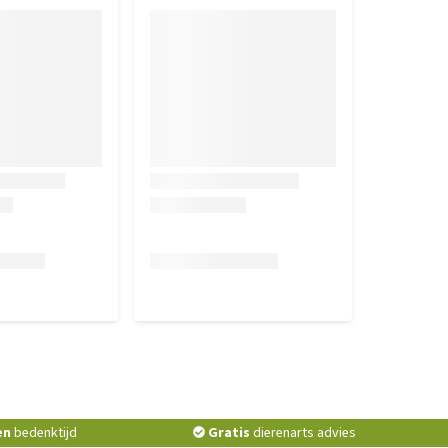
en
bedenktijd
Gratis
dierenarts advies