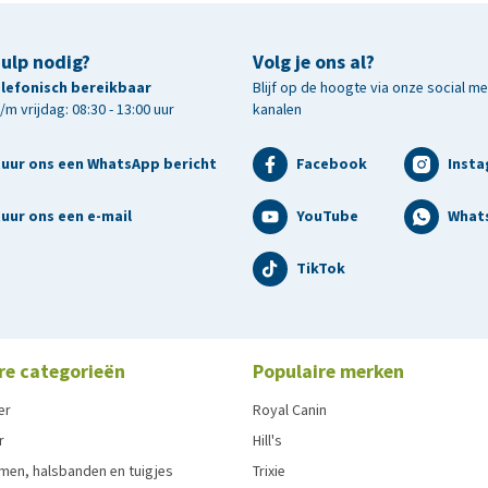
hulp nodig?
Volg je ons al?
telefonisch bereikbaar
Blijf op de hoogte via onze social m
m vrijdag: 08:30 - 13:00 uur
kanalen
tuur ons een WhatsApp bericht
Facebook
Inst
uur ons een e-mail
YouTube
What
TikTok
re categorieën
Populaire merken
er
Royal Canin
r
Hill's
men, halsbanden en tuigjes
Trixie