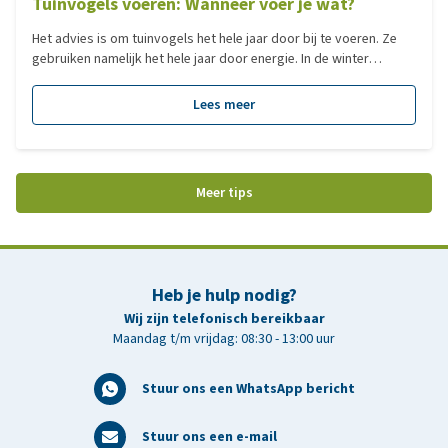
Tuinvogels voeren: Wanneer voer je wat?
Het advies is om tuinvogels het hele jaar door bij te voeren. Ze
gebruiken namelijk het hele jaar door energie. In de winter
gebruiken ze energie om zichzelf op temperatuur te houden, in
het voorjaar is energie nodig voor het nestelen en het leggen van
Lees meer
eieren en het grootbrengen van de jongen. In de herfst moeten
reserves worden opgebouwd voor de winter. Vogels stoppen
met eten als hun honger is gestild. Daarnaast is het een fabeltje
dat vogels verleren om zelf voedsel te vinden.
Meer tips
Heb je hulp nodig?
Wij zijn telefonisch bereikbaar
Maandag t/m vrijdag: 08:30 - 13:00 uur
Stuur ons een WhatsApp bericht
Stuur ons een e-mail