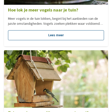
Hoe lok je meer vogels naar je tuin?
Meer vogels in de tuin lokken, begint bij het aanbieden van de
juiste omstandigheden. Vogels zoeken plekken waar voldoende
voedsel, water en rust aanwezig zijn. Wanneer een tuin hier niet in
voorziet, zullen vogels minder snel blijven. Door in te spelen wat
Lees meer
vogels nodig hebben, kun je meer vogels in de tuin lokken en
zorg je voor een grote variatie aan vogelsoorten. Zo wordt je
tuin een aantrekkelijke plek voor verschillende tuinvogels.