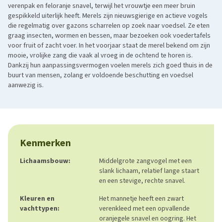
verenpak en feloranje snavel, terwijl het vrouwtje een meer bruin
gespikkeld uiterlijk heeft. Merels zijn nieuwsgierige en actieve vogels
die regelmatig over gazons scharrelen op zoek naar voedsel. Ze eten
graag insecten, wormen en bessen, maar bezoeken ook voedertafels
voor fruit of zacht voer. In het voorjaar staat de merel bekend om zijn
mooie, vrolijke zang die vaak al vroeg in de ochtend te horen is.
Dankzij hun aanpassingsvermogen voelen merels zich goed thuis in de
buurt van mensen, zolang er voldoende beschutting en voedsel
aanwezig is.
Kenmerken
Lichaamsbouw:
Middelgrote zangvogel met een
slank lichaam, relatief lange staart
en een stevige, rechte snavel.
Kleuren en
Het mannetje heeft een zwart
vachttypen:
verenkleed met een opvallende
oranjegele snavel en oogring. Het