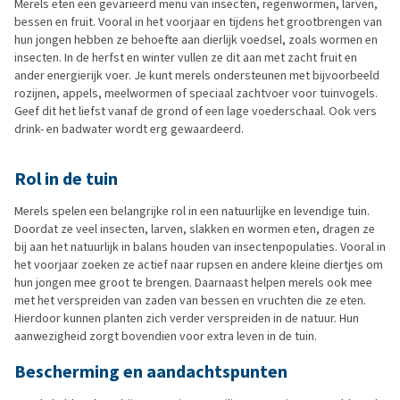
Merels eten een gevarieerd menu van insecten, regenwormen, larven,
bessen en fruit. Vooral in het voorjaar en tijdens het grootbrengen van
hun jongen hebben ze behoefte aan dierlijk voedsel, zoals wormen en
insecten. In de herfst en winter vullen ze dit aan met zacht fruit en
ander energierijk voer. Je kunt merels ondersteunen met bijvoorbeeld
rozijnen, appels, meelwormen of speciaal zachtvoer voor tuinvogels.
Geef dit het liefst vanaf de grond of een lage voederschaal. Ook vers
drink- en badwater wordt erg gewaardeerd.
Rol in de tuin
Merels spelen een belangrijke rol in een natuurlijke en levendige tuin.
Doordat ze veel insecten, larven, slakken en wormen eten, dragen ze
bij aan het natuurlijk in balans houden van insectenpopulaties. Vooral in
het voorjaar zoeken ze actief naar rupsen en andere kleine diertjes om
hun jongen mee groot te brengen. Daarnaast helpen merels ook mee
met het verspreiden van zaden van bessen en vruchten die ze eten.
Hierdoor kunnen planten zich verder verspreiden in de natuur. Hun
aanwezigheid zorgt bovendien voor extra leven in de tuin.
Bescherming en aandachtspunten