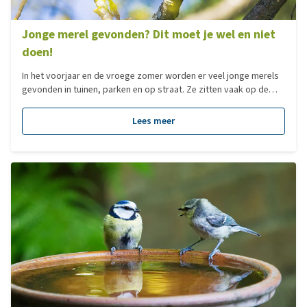
“Jonge merel gevonden? Dit moet je wel en niet doen!”
Jonge merel gevonden? Dit moet je wel en niet
doen!
In het voorjaar en de vroege zomer worden er veel jonge merels
gevonden in tuinen, parken en op straat. Ze zitten vaak op de
grond, kunnen nog niet goed vliegen en lijken soms hulpeloos.
Veel mensen denken dan ook dat het jong uit het nest is gevallen
Lees meer
en hulp nodig heeft. Toch is dat lang niet altijd het geval. In deze
blog lees je hoe merels hun jongen grootbrengen, waarom jonge
merels vaak op de grond zitten en wanneer je wel of juist niet
moet ingrijpen.