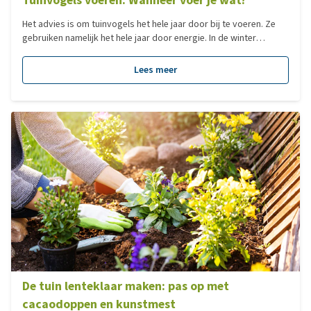
Het advies is om tuinvogels het hele jaar door bij te voeren. Ze
gebruiken namelijk het hele jaar door energie. In de winter
gebruiken ze energie om zichzelf op temperatuur te houden, in
het voorjaar is energie nodig voor het nestelen en het leggen van
Lees meer
eieren en het grootbrengen van de jongen. In de herfst moeten
reserves worden opgebouwd voor de winter. Vogels stoppen
met eten als hun honger is gestild. Daarnaast is het een fabeltje
dat vogels verleren om zelf voedsel te vinden.
De tuin lenteklaar maken: pas op met
cacaodoppen en kunstmest