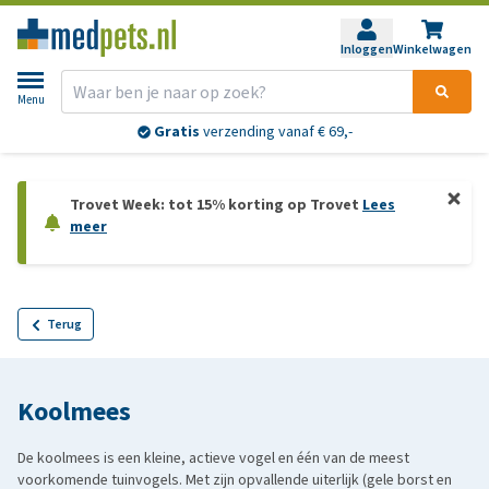
Inloggen
Winkelwagen
Menu
Gratis
verzending vanaf € 69,-
Trovet Week: tot 15% korting op Trovet
Lees
meer
Terug
Koolmees
De koolmees is een kleine, actieve vogel en één van de meest
voorkomende tuinvogels. Met zijn opvallende uiterlijk (gele borst en