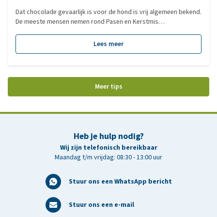
Dat chocolade gevaarlijk is voor de hond is vrij algemeen bekend.
De meeste mensen nemen rond Pasen en Kerstmis
voorzorgsmaatregelen om te voorkomen dat hun trouwe
viervoeter chocolade kan binnenkrijgen. Wat veel mensen echter
Lees meer
niet weten, is dat de voor de hond schadelijke stof theobromine
ook in sommige tuinmest en grondverbeteraars voorkomt.
Waakzaamheid is dus geboden wanneer je met het mooie weer in
aantocht jouw tuin lenteklaar gaat maken.
Meer tips
Heb je hulp nodig?
Wij zijn telefonisch bereikbaar
Maandag t/m vrijdag: 08:30 - 13:00 uur
Stuur ons een WhatsApp bericht
Stuur ons een e-mail