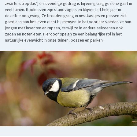
zwarte ‘stropdas’) en levendige gedrag is hij een graag geziene gast in
veel tuinen. Koolmezen zijn standvogels en blijven het hele jaar in
dezelfde omgeving. Ze broeden graag in nestkastjes en passen zich
goed aan aan het leven dicht bij mensen. In het voorjaar voeden ze hun
jongen met insecten en rupsen, terwijl ze in andere seizoenen ook
zaden en noten eten. Hierdoor spelen ze een belangrijke rol in het
natuurlijke evenwicht in onze tuinen, bossen en parken.