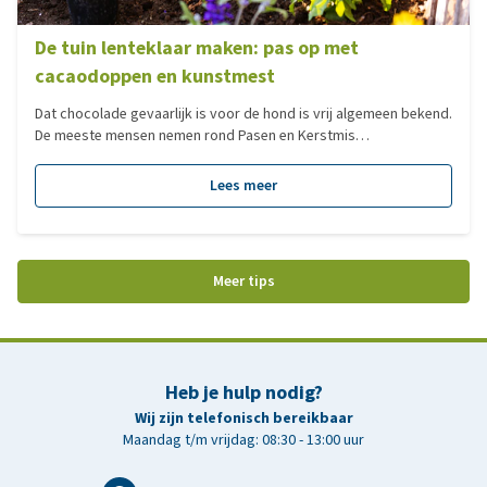
De tuin lenteklaar maken: pas op met
cacaodoppen en kunstmest
Dat chocolade gevaarlijk is voor de hond is vrij algemeen bekend.
De meeste mensen nemen rond Pasen en Kerstmis
voorzorgsmaatregelen om te voorkomen dat hun trouwe
viervoeter chocolade kan binnenkrijgen. Wat veel mensen echter
Lees meer
niet weten, is dat de voor de hond schadelijke stof theobromine
ook in sommige tuinmest en grondverbeteraars voorkomt.
Waakzaamheid is dus geboden wanneer je met het mooie weer in
aantocht jouw tuin lenteklaar gaat maken.
Meer tips
Heb je hulp nodig?
Wij zijn telefonisch bereikbaar
Maandag t/m vrijdag: 08:30 - 13:00 uur