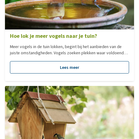
Hoe lok je meer vogels naar je tuin?
Meer vogels in de tuin lokken, begint bij het aanbieden van de
juiste omstandigheden. Vogels zoeken plekken waar voldoende
voedsel, water en rust aanwezig zijn. Wanneer een tuin hier niet in
voorziet, zullen vogels minder snel blijven. Door in te spelen wat
Lees meer
vogels nodig hebben, kun je meer vogels in de tuin lokken en
zorg je voor een grote variatie aan vogelsoorten. Zo wordt je
tuin een aantrekkelijke plek voor verschillende tuinvogels.