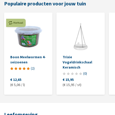
Populaire producten voor jouw tuin
Herhaal
Boon Meelwormen 4-
Trixie
seizoenen
Vogeldrinkschaal
Keramisch
(
2
)
(
0
)
€ 12,65
€ 15,95
(€ 5,06 / l)
(€ 15,95 / st)
Leefomgeving