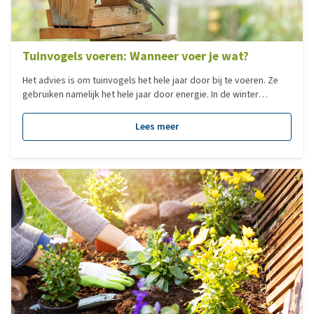
Tuinvogels voeren: Wanneer voer je wat?
Het advies is om tuinvogels het hele jaar door bij te voeren. Ze
gebruiken namelijk het hele jaar door energie. In de winter
gebruiken ze energie om zichzelf op temperatuur te houden, in
het voorjaar is energie nodig voor het nestelen en het leggen van
Lees meer
eieren en het grootbrengen van de jongen. In de herfst moeten
reserves worden opgebouwd voor de winter. Vogels stoppen
met eten als hun honger is gestild. Daarnaast is het een fabeltje
dat vogels verleren om zelf voedsel te vinden.