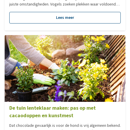
juiste omstandigheden. Vogels zoeken plekken waar voldoende
voedsel, water en rust aanwezig zijn. Wanneer een tuin hier niet in
voorziet, zullen vogels minder snel blijven. Door in te spelen wat
Lees meer
vogels nodig hebben, kun je meer vogels in de tuin lokken en
zorg je voor een grote variatie aan vogelsoorten. Zo wordt je
tuin een aantrekkelijke plek voor verschillende tuinvogels.
De tuin lenteklaar maken: pas op met
cacaodoppen en kunstmest
Dat chocolade gevaarlijk is voor de hond is vrij algemeen bekend.