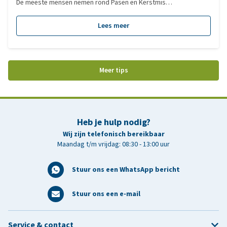
De meeste mensen nemen rond Pasen en Kerstmis
voorzorgsmaatregelen om te voorkomen dat hun trouwe
viervoeter chocolade kan binnenkrijgen. Wat veel mensen echter
Lees meer
niet weten, is dat de voor de hond schadelijke stof theobromine
ook in sommige tuinmest en grondverbeteraars voorkomt.
Waakzaamheid is dus geboden wanneer je met het mooie weer in
aantocht jouw tuin lenteklaar gaat maken.
Meer tips
Heb je hulp nodig?
Wij zijn telefonisch bereikbaar
Maandag t/m vrijdag: 08:30 - 13:00 uur
Stuur ons een WhatsApp bericht
Stuur ons een e-mail
Service & contact