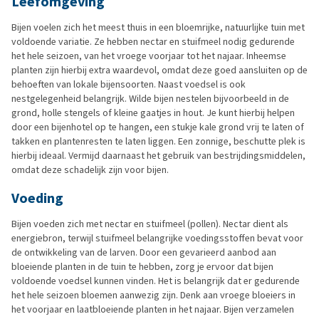
Leefomgeving
Bijen voelen zich het meest thuis in een bloemrijke, natuurlijke tuin met
voldoende variatie. Ze hebben nectar en stuifmeel nodig gedurende
het hele seizoen, van het vroege voorjaar tot het najaar. Inheemse
planten zijn hierbij extra waardevol, omdat deze goed aansluiten op de
behoeften van lokale bijensoorten. Naast voedsel is ook
nestgelegenheid belangrijk. Wilde bijen nestelen bijvoorbeeld in de
grond, holle stengels of kleine gaatjes in hout. Je kunt hierbij helpen
door een bijenhotel op te hangen, een stukje kale grond vrij te laten of
takken en plantenresten te laten liggen. Een zonnige, beschutte plek is
hierbij ideaal. Vermijd daarnaast het gebruik van bestrijdingsmiddelen,
omdat deze schadelijk zijn voor bijen.
Voeding
Bijen voeden zich met nectar en stuifmeel (pollen). Nectar dient als
energiebron, terwijl stuifmeel belangrijke voedingsstoffen bevat voor
de ontwikkeling van de larven. Door een gevarieerd aanbod aan
bloeiende planten in de tuin te hebben, zorg je ervoor dat bijen
voldoende voedsel kunnen vinden. Het is belangrijk dat er gedurende
het hele seizoen bloemen aanwezig zijn. Denk aan vroege bloeiers in
het voorjaar en laatbloeiende planten in het najaar. Bijen verzamelen