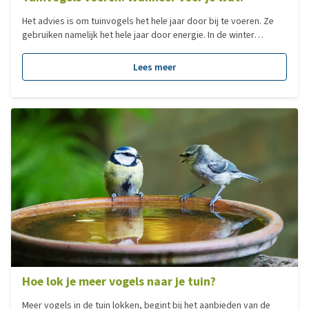
Het advies is om tuinvogels het hele jaar door bij te voeren. Ze
gebruiken namelijk het hele jaar door energie. In de winter
gebruiken ze energie om zichzelf op temperatuur te houden, in
het voorjaar is energie nodig voor het nestelen en het leggen van
Lees meer
eieren en het grootbrengen van de jongen. In de herfst moeten
reserves worden opgebouwd voor de winter. Vogels stoppen
met eten als hun honger is gestild. Daarnaast is het een fabeltje
dat vogels verleren om zelf voedsel te vinden.
Hoe lok je meer vogels naar je tuin?
Meer vogels in de tuin lokken, begint bij het aanbieden van de