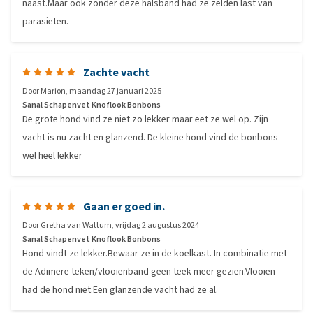
naast.Maar ook zonder deze halsband had ze zelden last van
parasieten.
Zachte vacht
Door
Marion
,
maandag 27 januari 2025
Sanal Schapenvet Knoflook Bonbons
De grote hond vind ze niet zo lekker maar eet ze wel op. Zijn
vacht is nu zacht en glanzend. De kleine hond vind de bonbons
wel heel lekker
Gaan er goed in.
Door
Gretha van Wattum
,
vrijdag 2 augustus 2024
Sanal Schapenvet Knoflook Bonbons
Hond vindt ze lekker.Bewaar ze in de koelkast. In combinatie met
de Adimere teken/vlooienband geen teek meer gezien.Vlooien
had de hond niet.Een glanzende vacht had ze al.