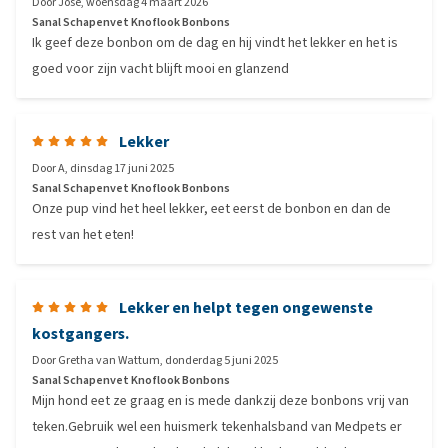
Door
José
,
woensdag 4 maart 2026
Sanal Schapenvet Knoflook Bonbons
Ik geef deze bonbon om de dag en hij vindt het lekker en het is
goed voor zijn vacht blijft mooi en glanzend
Lekker
Door
A
,
dinsdag 17 juni 2025
Sanal Schapenvet Knoflook Bonbons
Onze pup vind het heel lekker, eet eerst de bonbon en dan de
rest van het eten!
Lekker en helpt tegen ongewenste
kostgangers.
Door
Gretha van Wattum
,
donderdag 5 juni 2025
Sanal Schapenvet Knoflook Bonbons
Mijn hond eet ze graag en is mede dankzij deze bonbons vrij van
teken.Gebruik wel een huismerk tekenhalsband van Medpets er