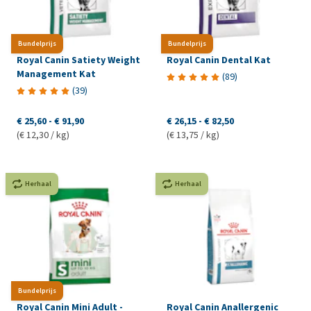
Bundelprijs
Bundelprijs
Royal Canin Satiety Weight
Royal Canin Dental Kat
Management Kat
(
89
)
(
39
)
€ 25,60
-
€ 91,90
€ 26,15
-
€ 82,50
(€ 12,30 / kg)
(€ 13,75 / kg)
Herhaal
Herhaal
Bundelprijs
Royal Canin Mini Adult -
Royal Canin Anallergenic