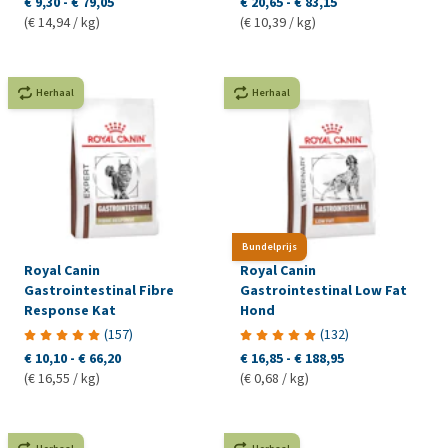
€ 9,30
-
€ 79,05
€ 20,65
-
€ 83,15
(€ 14,94 / kg)
(€ 10,39 / kg)
Herhaal
Herhaal
Bundelprijs
Royal Canin
Royal Canin
Gastrointestinal Fibre
Gastrointestinal Low Fat
Response Kat
Hond
(
157
)
(
132
)
€ 10,10
-
€ 66,20
€ 16,85
-
€ 188,95
(€ 16,55 / kg)
(€ 0,68 / kg)