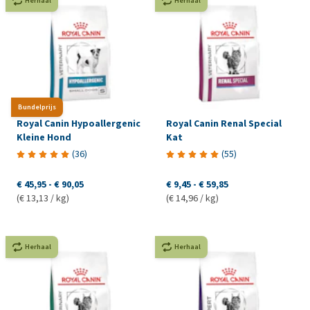
Herhaal
Herhaal
Bundelprijs
Royal Canin Hypoallergenic
Royal Canin Renal Special
Kleine Hond
Kat
(
36
)
(
55
)
€ 45,95
-
€ 90,05
€ 9,45
-
€ 59,85
(€ 13,13 / kg)
(€ 14,96 / kg)
Herhaal
Herhaal