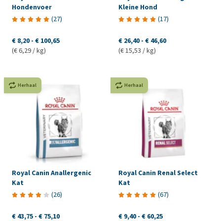
Hondenvoer
Kleine Hond
(
27
)
(
17
)
€ 8,20
-
€ 100,65
€ 26,40
-
€ 46,60
(€ 6,29 / kg)
(€ 15,53 / kg)
Herhaal
Herhaal
Royal Canin Anallergenic
Royal Canin Renal Select
Kat
Kat
(
26
)
(
67
)
€ 43,75
-
€ 75,10
€ 9,40
-
€ 60,25