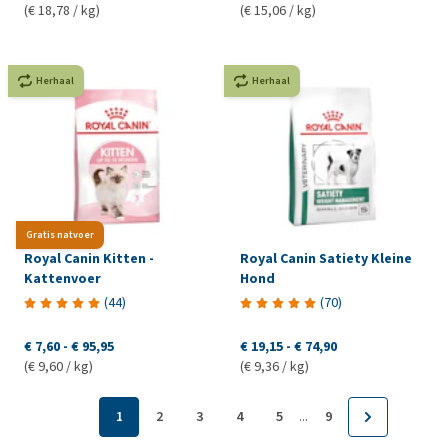
(€ 18,78 / kg)
(€ 15,06 / kg)
Herhaal
Herhaal
Gratis natvoer
Royal Canin Kitten -
Royal Canin Satiety Kleine
Kattenvoer
Hond
(
44
)
(
70
)
€ 7,60
-
€ 95,95
€ 19,15
-
€ 74,90
(€ 9,60 / kg)
(€ 9,36 / kg)
...
1
2
3
4
5
9