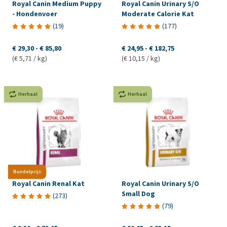
Royal Canin Medium Puppy
Royal Canin Urinary S/O
- Hondenvoer
Moderate Calorie Kat
(
19
)
(
177
)
€ 29,30
-
€ 85,80
€ 24,95
-
€ 182,75
(€ 5,71 / kg)
(€ 10,15 / kg)
Herhaal
Herhaal
Bundelprijs
Royal Canin Renal Kat
Royal Canin Urinary S/O
Small Dog
(
273
)
(
79
)