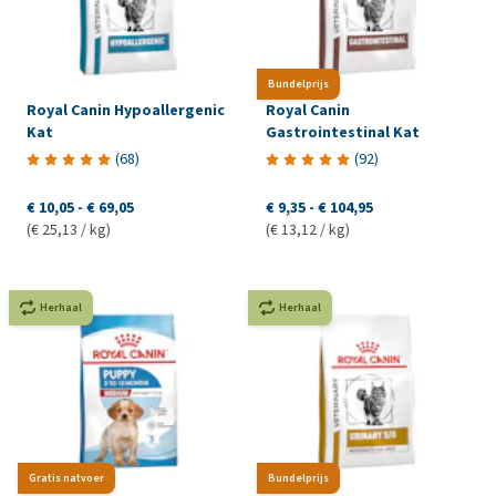
Bundelprijs
Royal Canin Hypoallergenic
Royal Canin
Kat
Gastrointestinal Kat
(
68
)
(
92
)
€ 10,05
-
€ 69,05
€ 9,35
-
€ 104,95
(€ 25,13 / kg)
(€ 13,12 / kg)
Herhaal
Herhaal
Gratis natvoer
Bundelprijs