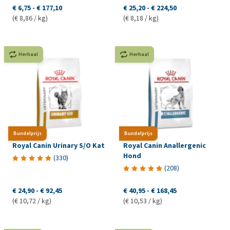
€ 6,75
-
€ 177,10
€ 25,20
-
€ 224,50
(€ 8,86 / kg)
(€ 8,18 / kg)
Herhaal
Herhaal
Bundelprijs
Bundelprijs
Royal Canin Urinary S/O Kat
Royal Canin Anallergenic
Hond
(
330
)
(
208
)
€ 24,90
-
€ 92,45
€ 40,95
-
€ 168,45
(€ 10,72 / kg)
(€ 10,53 / kg)