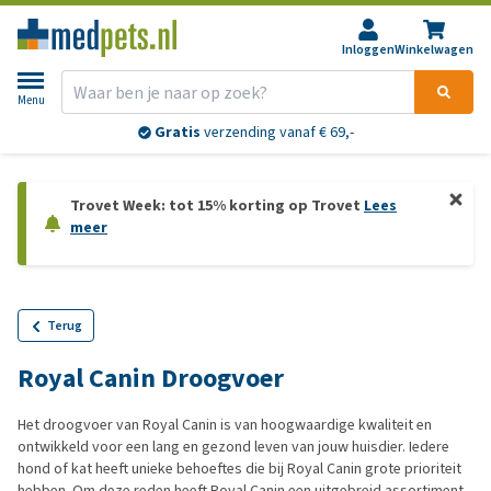
Inloggen
Winkelwagen
Menu
Gratis
verzending vanaf € 69,-
Trovet Week: tot 15% korting op Trovet
Lees
meer
Terug
Royal Canin Droogvoer
Het droogvoer van Royal Canin is van hoogwaardige kwaliteit en
ontwikkeld voor een lang en gezond leven van jouw huisdier. Iedere
hond of kat heeft unieke behoeftes die bij Royal Canin grote prioriteit
hebben. Om deze reden heeft Royal Canin een uitgebreid assortiment