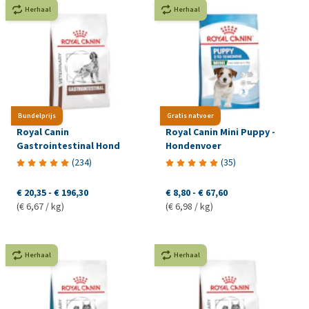
Herhaal
Herhaal
Bundelprijs
Gratis natvoer
Royal Canin
Royal Canin Mini Puppy -
Gastrointestinal Hond
Hondenvoer
(
234
)
(
35
)
€ 20,35
-
€ 196,30
€ 8,80
-
€ 67,60
(€ 6,67 / kg)
(€ 6,98 / kg)
Herhaal
Herhaal