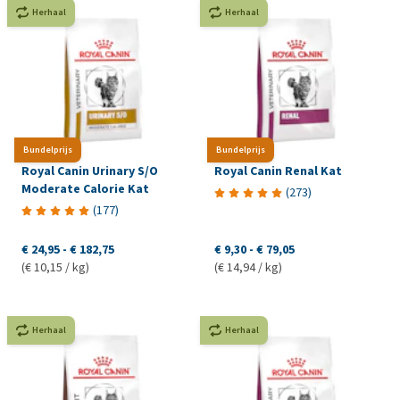
Herhaal
Herhaal
Bundelprijs
Bundelprijs
Royal Canin Urinary S/O
Royal Canin Renal Kat
Moderate Calorie Kat
(
273
)
(
177
)
€ 24,95
-
€ 182,75
€ 9,30
-
€ 79,05
(€ 10,15 / kg)
(€ 14,94 / kg)
Herhaal
Herhaal