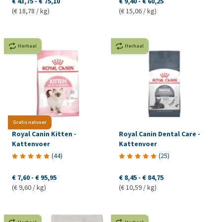
€ 43,75
-
€ 75,10
€ 9,40
-
€ 60,25
(€ 18,78 / kg)
(€ 15,06 / kg)
Herhaal
Herhaal
Gratis natvoer
Royal Canin Kitten -
Royal Canin Dental Care -
Kattenvoer
Kattenvoer
(
44
)
(
25
)
€ 7,60
-
€ 95,95
€ 8,45
-
€ 84,75
(€ 9,60 / kg)
(€ 10,59 / kg)