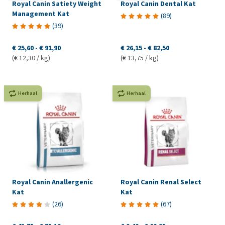
Royal Canin Satiety Weight
Royal Canin Dental Kat
Management Kat
(
89
)
(
39
)
€ 25,60
-
€ 91,90
€ 26,15
-
€ 82,50
(€ 12,30 / kg)
(€ 13,75 / kg)
Herhaal
Herhaal
Royal Canin Anallergenic
Royal Canin Renal Select
Kat
Kat
(
26
)
(
67
)