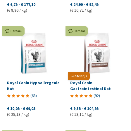
€ 6,75
-
€ 177,10
€ 24,90
-
€ 92,45
(€ 8,86 / kg)
(€ 10,72 / kg)
Herhaal
Herhaal
Bundelprijs
Royal Canin Hypoallergenic
Royal Canin
Kat
Gastrointestinal Kat
(
68
)
(
92
)
€ 10,05
-
€ 69,05
€ 9,35
-
€ 104,95
(€ 25,13 / kg)
(€ 13,12 / kg)