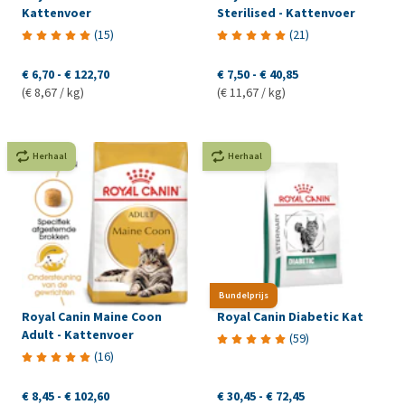
Kattenvoer
Sterilised - Kattenvoer
(
15
)
(
21
)
€ 6,70
-
€ 122,70
€ 7,50
-
€ 40,85
(€ 8,67 / kg)
(€ 11,67 / kg)
Herhaal
Herhaal
Bundelprijs
Royal Canin Maine Coon
Royal Canin Diabetic Kat
Adult - Kattenvoer
(
59
)
(
16
)
€ 8,45
-
€ 102,60
€ 30,45
-
€ 72,45