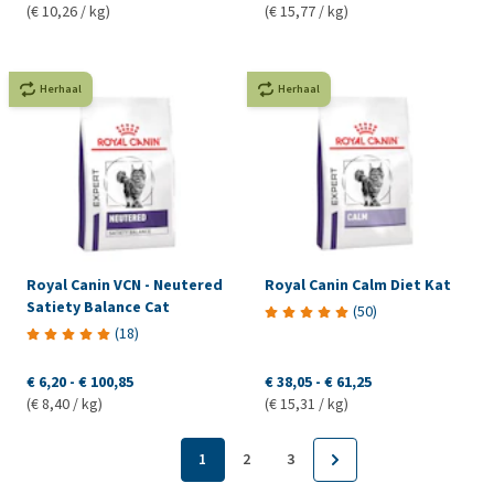
(€ 10,26 / kg)
(€ 15,77 / kg)
Herhaal
Herhaal
Royal Canin VCN - Neutered
Royal Canin Calm Diet Kat
Satiety Balance Cat
(
50
)
(
18
)
€ 6,20
-
€ 100,85
€ 38,05
-
€ 61,25
(€ 8,40 / kg)
(€ 15,31 / kg)
1
2
3