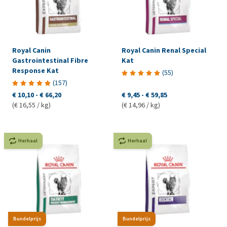
Royal Canin
Royal Canin Renal Special
Gastrointestinal Fibre
Kat
Response Kat
(
55
)
(
157
)
€ 10,10
-
€ 66,20
€ 9,45
-
€ 59,85
(€ 16,55 / kg)
(€ 14,96 / kg)
Herhaal
Herhaal
Bundelprijs
Bundelprijs