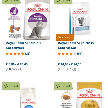
Herhaal
Herhaal
Bundelprijs
Royal Canin Sensible 33 -
Royal Canin Sensitivity
Kattenvoer
Control Kat
(
21
)
(
55
)
€ 6,80
-
€ 86,65
€ 30,95
-
€ 76,15
(€ 8,67 / kg)
(€ 15,96 / kg)
Herhaal
Herhaal