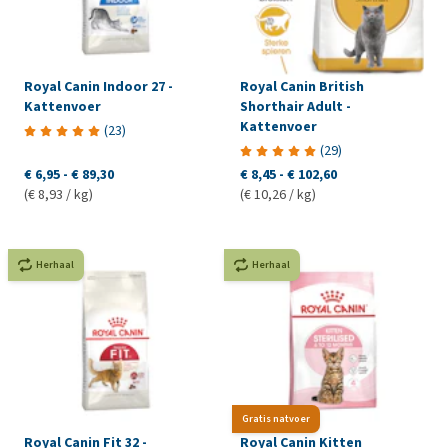
Royal Canin Indoor 27 -
Royal Canin British
Kattenvoer
Shorthair Adult -
Kattenvoer
(
23
)
(
29
)
€ 6,95
-
€ 89,30
€ 8,45
-
€ 102,60
(€ 8,93 / kg)
(€ 10,26 / kg)
Herhaal
Herhaal
Gratis natvoer
Royal Canin Fit 32 -
Royal Canin Kitten