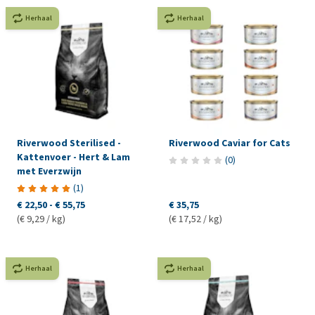
Herhaal
Herhaal
Riverwood Sterilised -
Riverwood Caviar for Cats
Kattenvoer - Hert & Lam
(
0
)
met Everzwijn
(
1
)
€ 22,50
-
€ 55,75
€ 35,75
(€ 9,29 / kg)
(€ 17,52 / kg)
Herhaal
Herhaal