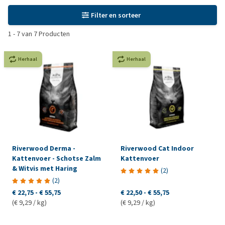
Filter en sorteer
1
-
7
van
7
Producten
Herhaal
Herhaal
Riverwood Derma -
Riverwood Cat Indoor
Kattenvoer - Schotse Zalm
Kattenvoer
& Witvis met Haring
(
2
)
(
2
)
€ 22,75
-
€ 55,75
€ 22,50
-
€ 55,75
(€ 9,29 / kg)
(€ 9,29 / kg)