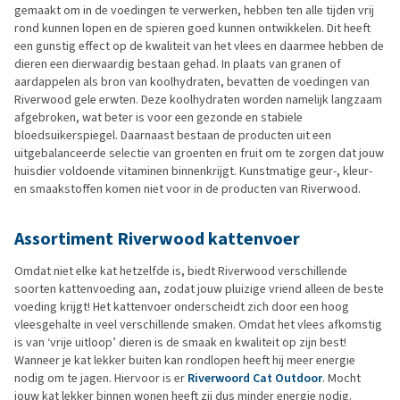
gemaakt om in de voedingen te verwerken, hebben ten alle tijden vrij
rond kunnen lopen en de spieren goed kunnen ontwikkelen. Dit heeft
een gunstig effect op de kwaliteit van het vlees en daarmee hebben de
dieren een dierwaardig bestaan gehad. In plaats van granen of
aardappelen als bron van koolhydraten, bevatten de voedingen van
Riverwood gele erwten. Deze koolhydraten worden namelijk langzaam
afgebroken, wat beter is voor een gezonde en stabiele
bloedsuikerspiegel. Daarnaast bestaan de producten uit een
uitgebalanceerde selectie van groenten en fruit om te zorgen dat jouw
huisdier voldoende vitaminen binnenkrijgt. Kunstmatige geur-, kleur-
en smaakstoffen komen niet voor in de producten van Riverwood.
Assortiment Riverwood kattenvoer
Omdat niet elke kat hetzelfde is, biedt Riverwood verschillende
soorten kattenvoeding aan, zodat jouw pluizige vriend alleen de beste
voeding krijgt! Het kattenvoer onderscheidt zich door een hoog
vleesgehalte in veel verschillende smaken. Omdat het vlees afkomstig
is van ‘vrije uitloop’ dieren is de smaak en kwaliteit op zijn best!
Wanneer je kat lekker buiten kan rondlopen heeft hij meer energie
nodig om te jagen. Hiervoor is er
Riverwoord Cat Outdoor
. Mocht
jouw kat lekker binnen wonen heeft zij dus minder energie nodig.