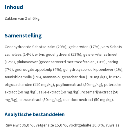
Inhoud
Zakken van 2 of 6 kg
Samenstelling
Gedehydreerde Schotse zalm (20%), gele erwten (17%), vers Schots
zalmvlees (14%), witvis gedehydreerd (12%), gele-erwtenzetmeel
(12%), pluimveevet (geconserveerd met tocoferolen, 10%), haring
(7%), gedroogde appelpulp (4%), gehydrolyseerde kippenlever (2%),
teunisbloemolie (1%), mannan-oligosachariden (170 mg/kg), fructo-
oligosachariden (110 mg/kg), psylliumextract (50 mg/kg), peterselie-
extract (50 mg/kg), salie-extract (50 mg/kg), rozemarijnextract (50
mg/kg), citrusextract (50 mg/kg), duindoornextract (50 mg/kg).
Analytische bestanddelen
Ruw eiwit 36,0 %, vetgehalte 15,0 %, vochtgehalte 10,0 %, ruwe as