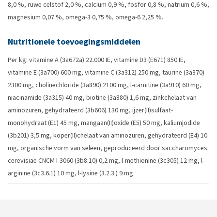
8,0 %, ruwe celstof 2,0 %, calcium 0,9 %, fosfor 0,8 %, natrium 0,6 %,
magnesium 0,07 %, omega-3 0,75 %, omega-6 2,25 %.
Nutritionele toevoegingsmiddelen
Per kg: vitamine A (3a672a) 22.000 IE, vitamine D3 (E671) 850 IE,
vitamine E (3a700) 600 mg, vitamine C (3a312) 250 mg, taurine (3a370)
2300 mg, cholinechloride (3a890) 2100 mg, l-carnitine (3a910) 60 mg,
niacinamide (3a315) 40 mg, biotine (3a880) 1,6 mg, zinkchelaat van
aminozuren, gehydrateerd (3b606) 130 mg, ijzer(II)sulfaat-
monohydraat (E1) 45 mg, mangaan(II)oxide (E5) 50 mg, kaliumjodide
(3b201) 3,5 mg, koper(II)chelaat van aminozuren, gehydrateerd (E4) 10
mg, organische vorm van seleen, geproduceerd door saccharomyces
cerevisiae CNCM I-3060 (3b8.10) 0,2 mg, l-methionine (3c305) 12 mg, l-
arginine (3c3.6.1) 10 mg, l-lysine (3.2.3.) 9 mg.