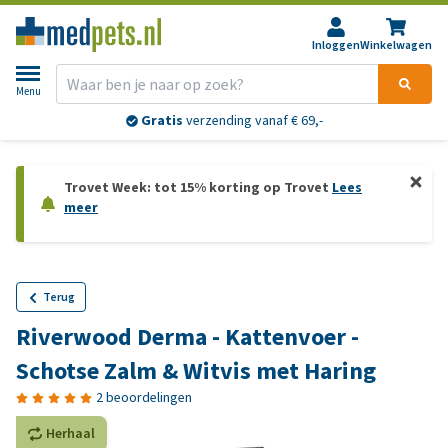
Inloggen
Winkelwagen
Menu
Gratis
verzending vanaf € 69,-
Trovet Week: tot 15% korting op Trovet
Lees
meer
Terug
Riverwood Derma - Kattenvoer -
Schotse Zalm & Witvis met Haring
2 beoordelingen
Herhaal