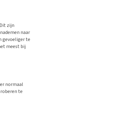
it zijn
 inademen naar
n gevoeliger te
et meest bij
eer normaal
proberen te