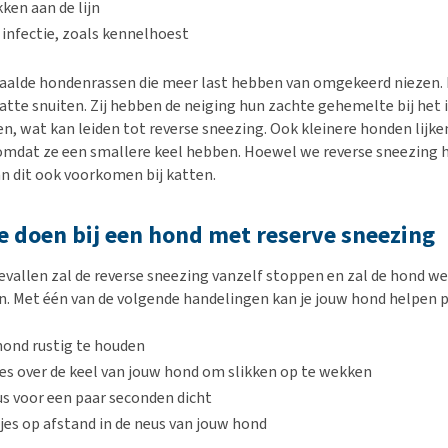
ken aan de lijn
f infectie, zoals kennelhoest
paalde hondenrassen die meer last hebben van omgekeerd niezen. D
tte snuiten. Zij hebben de neiging hun zachte gehemelte bij het
en, wat kan leiden tot reverse sneezing. Ook kleinere honden lijke
 omdat ze een smallere keel hebben. Hoewel we reverse sneezing h
n dit ook voorkomen bij katten.
e doen bij een hond met reserve sneezing
evallen zal de reverse sneezing vanzelf stoppen en zal de hond w
 Met één van de volgende handelingen kan je jouw hond helpen 
hond rustig te houden
jes over de keel van jouw hond om slikken op te wekken
s voor een paar seconden dicht
jes op afstand in de neus van jouw hond