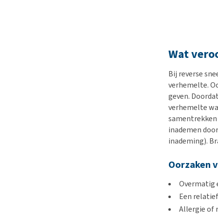
Wat veroo
Bij reverse sne
verhemelte. Oo
geven. Doordat 
verhemelte waa
samentrekken e
inademen door 
inademing). Br
Oorzaken va
Overmatig 
Een relatie
Allergie of