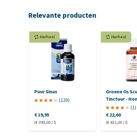
Relevante producten
Herhaal
Herhaal
Puur Sinus
Groene Os Scu
Tinctuur - Ho
(
129
)
(
1
)
€ 19,95
€ 22,60
(€ 399,00 / l)
(€ 452,00 / l)