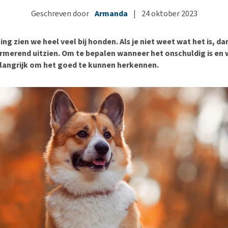
Bench
Nierproblemen
BARF
Ni
ho
er
Geschreven door
Armanda
|
24 oktober 2023
Voer- en drinkbakken
Ouderdom en dementie
Puppy apotheek
Ou
He
nvoer
hu
Op reis en onderweg
Overgewicht en conditie
Vuurwerkangst
Ov
r
ng zien we heel veel bij honden. Als je niet weet wat het is, da
Be
Bekijk alles
Bekijk alles
Puppy benodigdheden
Sp
armerend uitzien. Om te bepalen wanneer het onschuldig is en 
belangrijk om het goed te kunnen herkennen.
Bekijk alles
Vr
Be