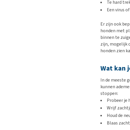
Te hard trek
Een virus o
Er zijn ook be
honden met pla
binnen te zuig
zijn, mogelijk
honden zien ka
Wat kan j
In de meeste g
kunnen ademen.
stoppen:
Probeer je 
Wrijf zacht
Houd de neu
Blaas zacht