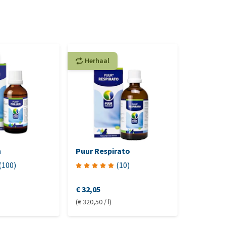
Herhaal
Herhaa
n
Puur Respirato
Organima
Hond & 
(
100
)
(
10
)
€ 32,05
€ 16,80
(€ 320,50 / l)
(€ 336,00 /