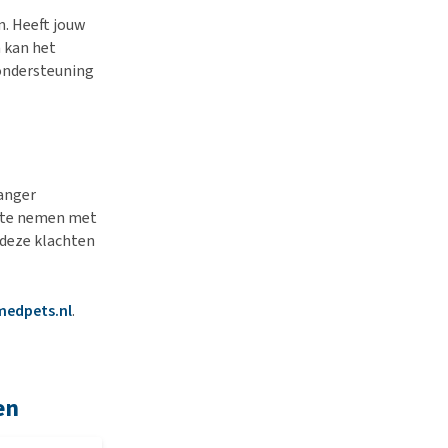
n. Heeft jouw
 kan het
 ondersteuning
langer
p te nemen met
 deze klachten
medpets.nl
.
en