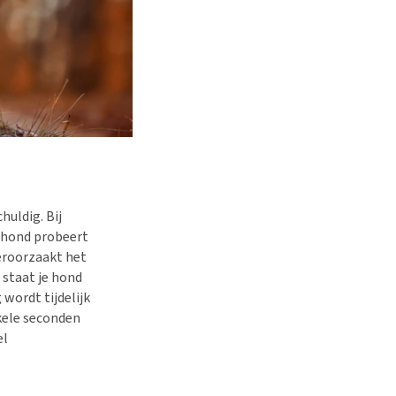
uldig. Bij
e hond probeert
veroorzaakt het
 staat je hond
wordt tijdelijk
kele seconden
el