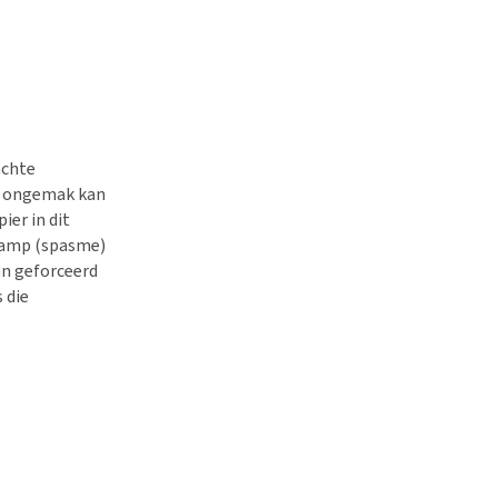
achte
et ongemak kan
ier in dit
kramp (spasme)
an geforceerd
 die