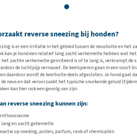
rzaakt reverse sneezing bij honden?
ezing is er een irritatie in het gebied tussen de neusholte en het z
k kan je hond een relatief lang zacht verhemelte hebben wat h
het zachte verhemelte geïrriteerd is of te lang is, verkrampt de sp
rdoor de luchtpijp vernauwt. De keelspieren gaan in een soort 
n daardoor wordt de keelholte deels afgesloten. Je hond gaat d
de neus en dat veroorzaakt het typische snurkende geluid (tijdens
aken kan hier ook een gevolg van zijn.
n reverse sneezing kunnen zijn:
enthousiasme
f lang en zacht gehemelte
 reactie op voeding, pollen, parfum, rook of chemicaliën