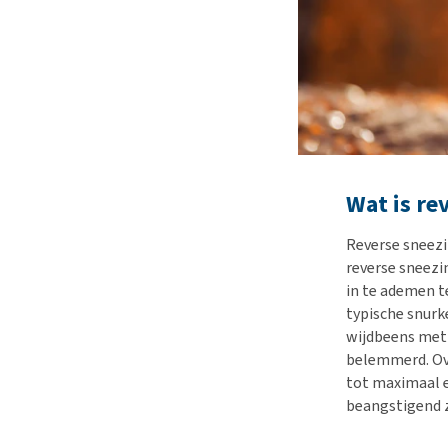
Wat is re
Reverse sneezi
reverse sneezi
in te ademen t
typische snurk
wijdbeens met 
belemmerd. Ove
tot maximaal e
beangstigend z