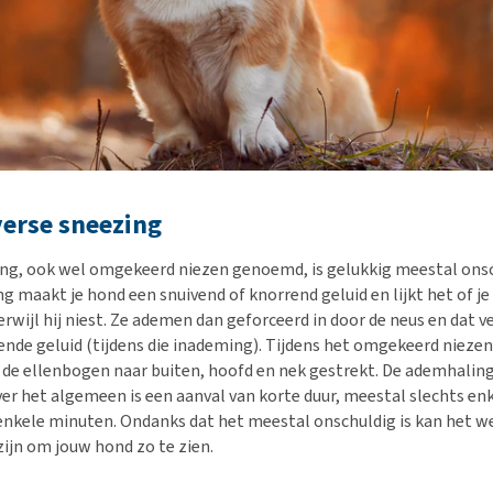
verse sneezing
ng, ook wel omgekeerd niezen genoemd, is gelukkig meestal onsch
ng maakt je hond een snuivend of knorrend geluid en lijkt het of j
erwijl hij niest. Ze ademen dan geforceerd in door de neus en dat 
ende geluid (tijdens die inademing). Tijdens het omgekeerd niezen
de ellenbogen naar buiten, hoofd en nek gestrekt. De ademhaling 
r het algemeen is een aanval van korte duur, meestal slechts en
nkele minuten. Ondanks dat het meestal onschuldig is kan het w
ijn om jouw hond zo te zien.