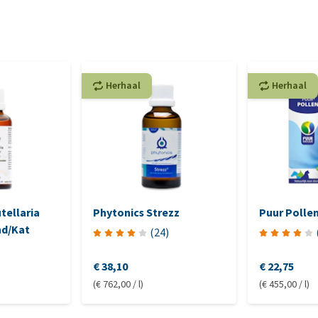
Herhaal
Herhaal
tellaria
Phytonics Strezz
Puur Polle
nd/Kat
(
24
)
€ 38,10
€ 22,75
(€ 762,00 / l)
(€ 455,00 / l)