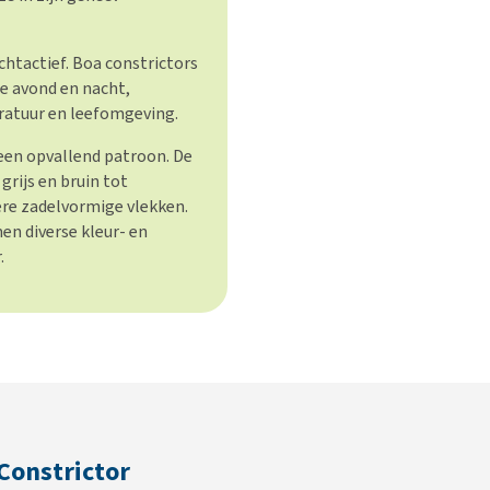
htactief. Boa constrictors
de avond en nacht,
ratuur en leefomgeving.
en opvallend patroon. De
 grijs en bruin tot
re zadelvormige vlekken.
n diverse kleur- en
.
Constrictor