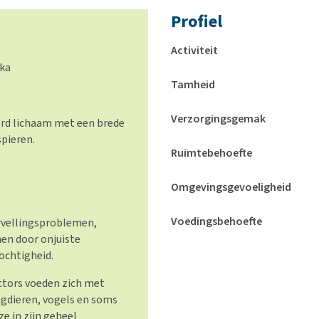
Profiel
Activiteit
ika
Tamheid
Verzorgingsgemak
erd lichaam met een brede
spieren.
Ruimtebehoefte
Omgevingsgevoeligheid
Voedingsbehoefte
rvellingsproblemen,
en door onjuiste
ochtigheid.
ctors voeden zich met
agdieren, vogels en soms
ze in zijn geheel