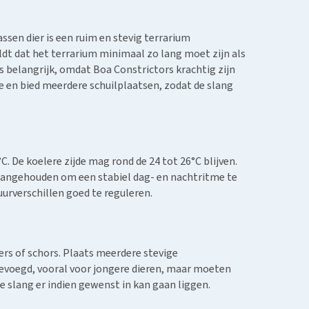
ssen dier is een ruim en stevig terrarium
eldt dat het terrarium minimaal zo lang moet zijn als
s belangrijk, omdat Boa Constrictors krachtig zijn
ne en bied meerdere schuilplaatsen, zodat de slang
C. De koelere zijde mag rond de 24 tot 26°C blijven.
g aangehouden om een stabiel dag- en nachtritme te
rverschillen goed te reguleren.
ers of schors. Plaats meerdere stevige
gevoegd, vooral voor jongere dieren, maar moeten
e slang er indien gewenst in kan gaan liggen.