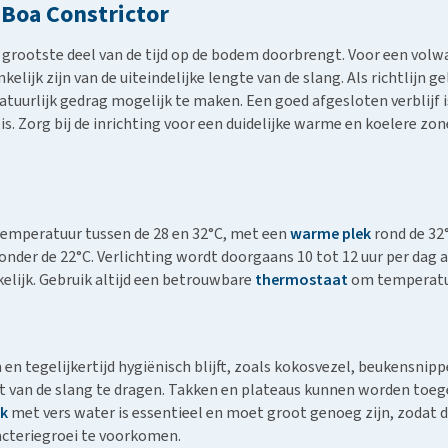
 Boa Constrictor
 grootste deel van de tijd op de bodem doorbrengt. Voor een volwa
lijk zijn van de uiteindelijke lengte van de slang. Als richtlijn g
tuurlijk gedrag mogelijk te maken. Een goed afgesloten verblijf i
s. Zorg bij de inrichting voor een duidelijke warme en koelere zo
 temperatuur tussen de 28 en 32°C, met een
warme plek
rond de 32°
 onder de 22°C. Verlichting wordt doorgaans 10 tot 12 uur per da
kelijk. Gebruik altijd een betrouwbare
thermostaat
om temperatuu
en tegelijkertijd hygiënisch blijft, zoals kokosvezel, beukensnipp
t van de slang te dragen. Takken en plateaus kunnen worden toe
ak
met vers water is essentieel en moet groot genoeg zijn, zodat d
acteriegroei te voorkomen.