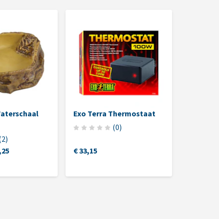
Waterschaal
Exo Terra Thermostaat
Chipsi S
Bodemb
(
0
)
(
2
)
,25
€ 33,15
€ 19,95