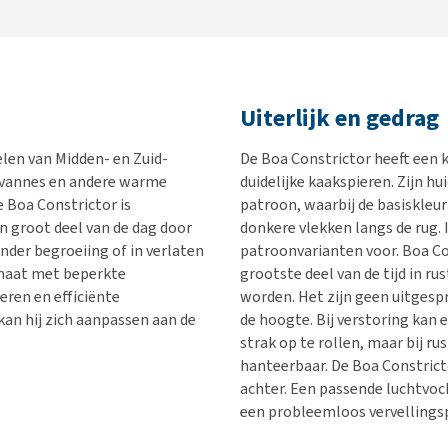
Uiterlijk en gedrag
elen van Midden- en Zuid-
De Boa Constrictor heeft een 
savannes en andere warme
duidelijke kaakspieren. Zijn h
 Boa Constrictor is
patroon, waarbij de basiskleur
n groot deel van de dag door
donkere vlekken langs de rug.
der begroeiing of in verlaten
patroonvarianten voor. Boa Co
imaat met beperkte
grootste deel van de tijd in r
ren en efficiënte
worden. Het zijn geen uitgesp
 kan hij zich aanpassen aan de
de hoogte. Bij verstoring kan 
strak op te rollen, maar bij r
hanteerbaar. De Boa Constricto
achter. Een passende luchtvo
een probleemloos vervellings