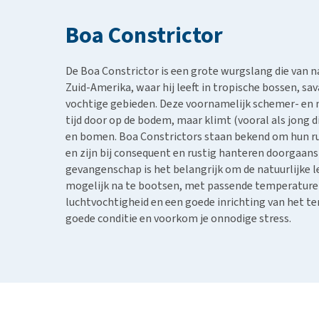
BARF
Hypoallergeen vo
Puppy apotheek
Boa Constrictor
Biologisch honde
Vuurwerkangst
Vegan hondenvoe
Bekijk alles
De Boa Constrictor is een grote wurgslang die van 
Snacks
Zuid-Amerika, waar hij leeft in tropische bossen, s
Bekijk alles
vochtige gebieden. Deze voornamelijk schemer- en n
tijd door op de bodem, maar klimt (vooral als jong d
en bomen. Boa Constrictors staan bekend om hun ru
en zijn bij consequent en rustig hanteren doorgaans
gevangenschap is het belangrijk om de natuurlijke
mogelijk na te bootsen, met passende temperature
luchtvochtigheid en een goede inrichting van het te
goede conditie en voorkom je onnodige stress.