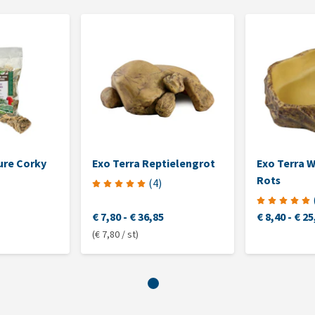
ure Corky
Exo Terra Reptielengrot
Exo Terra 
Rots
(
4
)
€ 7,80
-
€ 36,85
€ 8,40
-
€ 25
(€ 7,80 / st)