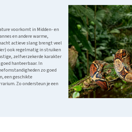
Bench
Nierproblemen
BARF
Ni
ho
er
Voer- en drinkbakken
Ouderdom en dementie
Puppy apotheek
Ou
He
nvoer
hu
Op reis en onderweg
Overgewicht en conditie
Vuurwerkangst
Ov
r
Be
Bekijk alles
Bekijk alles
nature voorkomt in Midden- en
Puppy benodigdheden
Sp
avannes en andere warme,
Bekijk alles
Vr
acht actieve slang brengt veel
Be
ier) ook regelmatig in struiken
stige, zelfverzekerde karakter
 goed hanteerbaar. In
 leefomstandigheden zo goed
n, een geschikte
rrarium. Zo ondersteun je een