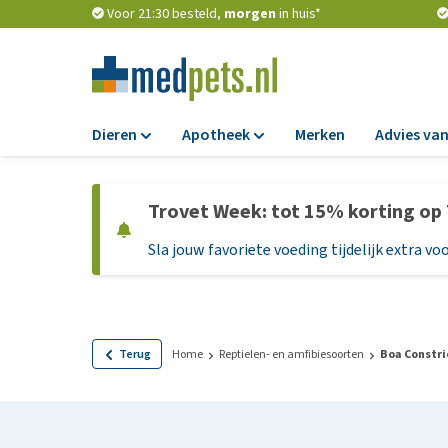
Voor 21:30 besteld,
morgen
in huis*
Dieren
Apotheek
Merken
Advies van
Voer
Apotheek
Trovet Week: tot 15% korting op
Hondenbrokken
Vlooien en teken
Sla jouw favoriete voeding tijdelijk extra voo
Natvoer
Ontworming
Dieetvoer
Medicijnen en
supplementen
Standaardvoer
Probiotica en we
Graanvrij honden
Terug
Home
Reptielen- en amfibiesoorten
Boa Constri
Vitamines en min
Puppyvoer en sna
Medische benodi
Glutenvrij honden