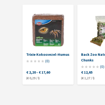
Trixie Kokosvezel-Humus
Back Zoo Nat
Chunks
(
0
)
(
0
)
€ 2,20
-
€ 17,60
€ 12,65
(€ 0,29 / l)
(€ 1,27 / l)