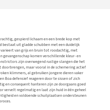
krachtig, gespierd lichaam en een brede kop met
uid bestaat uit gladde schubben met een duidelijk
 varieert van grijs en bruin tot roodachtig, met
 In gevangenschap komen verschillende kleur- en
nstrictors zijn overwegend rustige slangen die het
ust doorbrengen, maar vooral in de schemering actief
roken klimmers, al gebruiken jongere dieren vaker
een Boa defensief reageren door te sissen of zich
ustig en consequent hanteren zijn ze doorgaans goed
r vervelt regelmatig en laat zijn huid in één geheel
chtigheid en voldoende schuilplaatsen ondersteunen
proces.