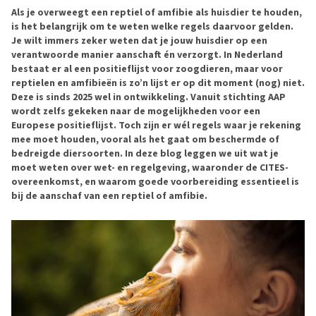
Als je overweegt een reptiel of amfibie als huisdier te houden,
is het belangrijk om te weten welke regels daarvoor gelden.
Je wilt immers zeker weten dat je jouw huisdier op een
verantwoorde manier aanschaft én verzorgt. In Nederland
bestaat er al een positieflijst voor zoogdieren, maar voor
reptielen en amfibieën is zo’n lijst er op dit moment (nog) niet.
Deze is sinds 2025 wel in ontwikkeling. Vanuit stichting AAP
wordt zelfs gekeken naar de mogelijkheden voor een
Europese positieflijst. Toch zijn er wél regels waar je rekening
mee moet houden, vooral als het gaat om beschermde of
bedreigde diersoorten. In deze blog leggen we uit wat je
moet weten over wet- en regelgeving, waaronder de CITES-
overeenkomst, en waarom goede voorbereiding essentieel is
bij de aanschaf van een reptiel of amfibie.