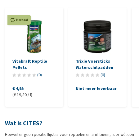
Herhaal
Vitakraft Reptile
Trixie Voersticks
Pellets
Waterschilpadden
(
0
)
(
0
)
€ 4,95
Niet meer leverbaar
(€ 19,80 / l)
Wat is CITES?
Hoewel er geen positieflijst is voor reptielen en amfibieën, is er wél een