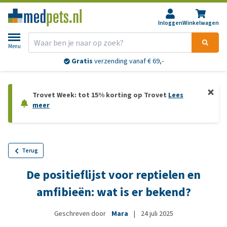
Inloggen
Winkelwagen
Menu
Gratis
verzending vanaf € 69,-
Trovet Week: tot 15% korting op Trovet
Lees
meer
Terug
De positieflijst voor reptielen en
amfibieën: wat is er bekend?
Geschreven door
Mara
|
24 juli 2025