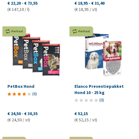
€ 22,20
-
€ 73,55
€ 18,95
-
€ 31,40
(€ 147,10 / l)
(€ 18,95 / st)
Herhaal
Herhaal
PetBox Hond
Elanco Preventiepakket
Hond 10 - 25 kg
(
6
)
(
0
)
€ 24,50
-
€ 30,35
€ 52,15
(€ 24,50 / st)
(€ 52,15 / st)