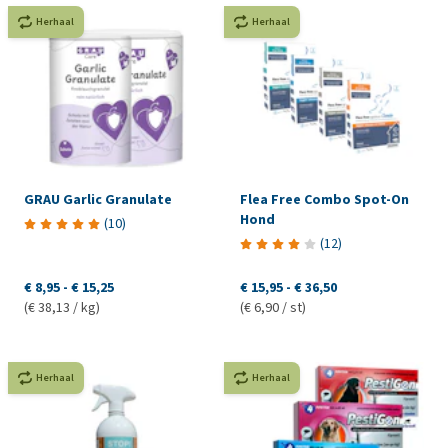
Herhaal
Herhaal
GRAU Garlic Granulate
Flea Free Combo Spot-On
Hond
(
10
)
(
12
)
€ 8,95
-
€ 15,25
€ 15,95
-
€ 36,50
(€ 38,13 / kg)
(€ 6,90 / st)
Herhaal
Herhaal