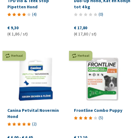
TPD Vlo & Teek Stop
Duo-Op Hond, Kat en Konijn
Pipetten Hond
tot 4 kg
(
4
)
(
0
)
€ 9,30
€ 17,80
(€ 1,86 / st)
(€ 17,80 / st)
Herhaal
Herhaal
Canina Petvital Novermin
Frontline Combo Puppy
Hond
(
5
)
(
2
)
€ 6,00
-
€ 6,65
€ 12,10