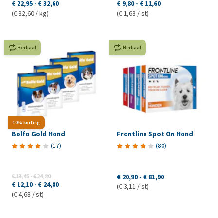
€ 22,95
-
€ 32,60
€ 9,80
-
€ 11,60
(€ 32,60 / kg)
(€ 1,63 / st)
Herhaal
Herhaal
10% korting
Bolfo Gold Hond
Frontline Spot On Hond
(
17
)
(
80
)
€ 13,45
-
€ 24,80
€ 20,90
-
€ 81,90
€ 12,10
-
€ 24,80
(€ 3,11 / st)
(€ 4,68 / st)