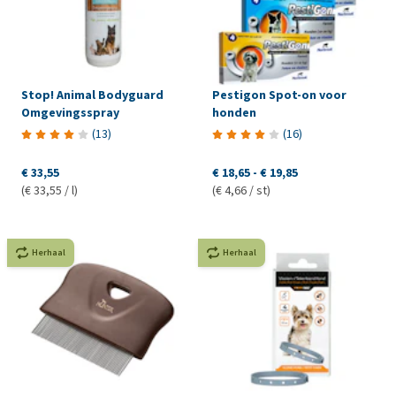
Stop! Animal Bodyguard
Pestigon Spot-on voor
Omgevingsspray
honden
(
13
)
(
16
)
€ 33,55
€ 18,65
-
€ 19,85
(€ 33,55 / l)
(€ 4,66 / st)
Herhaal
Herhaal