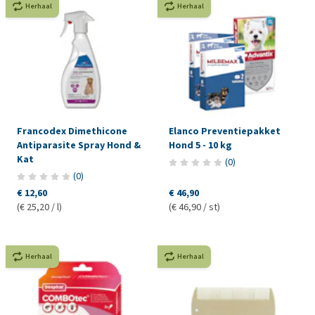
Herhaal
Herhaal
Francodex Dimethicone
Elanco Preventiepakket
Antiparasite Spray Hond &
Hond 5 - 10 kg
Kat
(
0
)
(
0
)
€ 12,60
€ 46,90
(€ 25,20 / l)
(€ 46,90 / st)
Herhaal
Herhaal