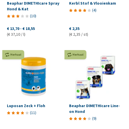
Beaphar DIMETHIcare Spray
Kerbl Stof & Vlooienkam
Hond & Kat
(
4
)
(
10
)
€ 13,70
-
€ 18,55
€ 2,35
(€ 37,10 / l)
(€ 2,35 / st)
Herhaal
Herhaal
Luposan Zeck + Floh
Beaphar DIMETHIcare Line-
on Hond
(
11
)
(
9
)