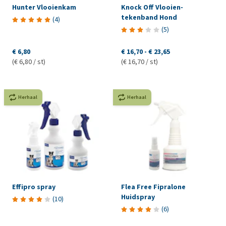
Hunter Vlooienkam
Knock Off Vlooien-
tekenband Hond
(
4
)
(
5
)
€ 6,80
€ 16,70
-
€ 23,65
(€ 6,80 / st)
(€ 16,70 / st)
Herhaal
Herhaal
Effipro spray
Flea Free Fipralone
Huidspray
(
10
)
(
6
)