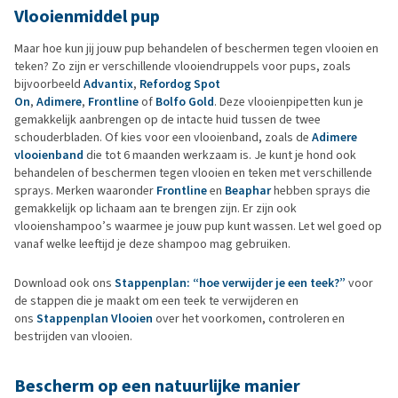
Vlooienmiddel pup
Maar hoe kun jij jouw pup behandelen of beschermen tegen vlooien en
teken? Zo zijn er verschillende vlooiendruppels voor pups, zoals
bijvoorbeeld
Advantix
,
Refordog Spot
On
,
Adimere
,
Frontline
of
Bolfo Gold
. Deze vlooienpipetten kun je
gemakkelijk aanbrengen op de intacte huid tussen de twee
schouderbladen. Of kies voor een vlooienband, zoals de
Adimere
vlooienband
die tot 6 maanden werkzaam is. Je kunt je hond ook
behandelen of beschermen tegen vlooien en teken met verschillende
sprays. Merken waaronder
Frontline
en
Beaphar
hebben sprays die
gemakkelijk op lichaam aan te brengen zijn. Er zijn ook
vlooienshampoo’s waarmee je jouw pup kunt wassen. Let wel goed op
vanaf welke leeftijd je deze shampoo mag gebruiken.
Download ook ons
Stappenplan: “hoe verwijder je een teek?”
voor
de stappen die je maakt om een teek te verwijderen en
ons
Stappenplan Vlooien
over het voorkomen, controleren en
bestrijden van vlooien.
Bescherm op een natuurlijke manier