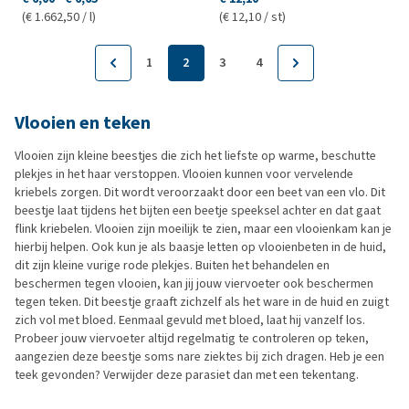
(€ 1.662,50 / l)
(€ 12,10 / st)
1
2
3
4
Vlooien en teken
Vlooien zijn kleine beestjes die zich het liefste op warme, beschutte
plekjes in het haar verstoppen. Vlooien kunnen voor vervelende
kriebels zorgen. Dit wordt veroorzaakt door een beet van een vlo. Dit
beestje laat tijdens het bijten een beetje speeksel achter en dat gaat
flink kriebelen. Vlooien zijn moeilijk te zien, maar een vlooienkam kan je
hierbij helpen. Ook kun je als baasje letten op vlooienbeten in de huid,
dit zijn kleine vurige rode plekjes. Buiten het behandelen en
beschermen tegen vlooien, kan jij jouw viervoeter ook beschermen
tegen teken. Dit beestje graaft zichzelf als het ware in de huid en zuigt
zich vol met bloed. Eenmaal gevuld met bloed, laat hij vanzelf los.
Probeer jouw viervoeter altijd regelmatig te controleren op teken,
aangezien deze beestje soms nare ziektes bij zich dragen. Heb je een
teek gevonden? Verwijder deze parasiet dan met een tekentang.