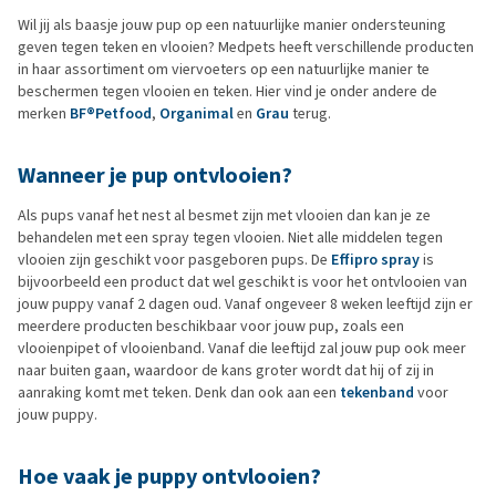
Wil jij als baasje jouw pup op een natuurlijke manier ondersteuning
geven tegen teken en vlooien? Medpets heeft verschillende producten
in haar assortiment om viervoeters op een natuurlijke manier te
beschermen tegen vlooien en teken. Hier vind je onder andere de
merken
BF®Petfood
,
Organimal
en
Grau
terug.
Wanneer je pup ontvlooien?
Als pups vanaf het nest al besmet zijn met vlooien dan kan je ze
behandelen met een spray tegen vlooien. Niet alle middelen tegen
vlooien zijn geschikt voor pasgeboren pups. De
Effipro spray
is
bijvoorbeeld een product dat wel geschikt is voor het ontvlooien van
jouw puppy vanaf 2 dagen oud. Vanaf ongeveer 8 weken leeftijd zijn er
meerdere producten beschikbaar voor jouw pup, zoals een
vlooienpipet of vlooienband. Vanaf die leeftijd zal jouw pup ook meer
naar buiten gaan, waardoor de kans groter wordt dat hij of zij in
aanraking komt met teken. Denk dan ook aan een
tekenband
voor
jouw puppy.
Hoe vaak je puppy ontvlooien?